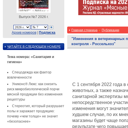
Выпуск №7 2026 г.
Главная страница
Публикации
Архив номеров
|
Подписка
"Изменения в ветеринарных п
контроля - Россельхоз"
ЧИТАЙТЕ В СЛЕДУЮЩЕМ НОМЕРЕ
Тема номера: «Санитария и
гигиена»
Спецодежда как фактор
вовлеченности
Униконс® Люкс: как снизить
С 1 сентября 2022 года в
риск микробиологической порчи
животных, а также назна
мясной продукции без изменения
санитарной экспертизы 
рецептуры
непосредственное участие
Стереотип, который разрушает
изменения могут значите
полы и заражает продукцию:
худшем случае, по их мнен
почему «чем толще» не значит
магазины будет чаще поп
«безопаснее»
результате чего повышае