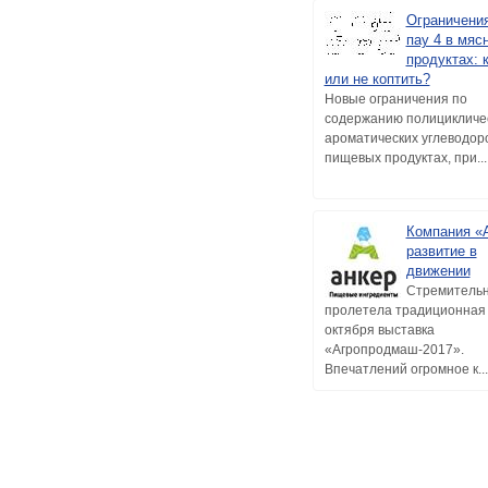
Ограничени
пау 4 в мяс
продуктах: 
или не коптить?
Новые ограничения по
содержанию полицикличе
ароматических углеводор
пищевых продуктах, при...
Компания «
развитие в
движении
Стремитель
пролетела традиционная
октября выставка
«Агропродмаш-2017».
Впечатлений огромное к...