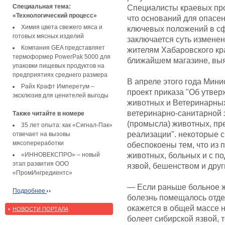
Специальная тема:
Специалисты краевых пр
«Технологический процесс»
что оснований для опасен
Химия цвета свежего мяса и
ключевых положений в сф
готовых мясных изделий
заключается суть изменен
Компания GEA представляет
жителям Хабаровского кр
термоформер PowerPak 5000 для
ближайшем магазине, вы
упаковки пищевых продуктов на
предприятиях среднего размера
В апреле этого года Мини
Райх Крафт Имперетум –
проект приказа "Об утве
эксклюзив для ценителей выгоды
животных и Ветеринарных
ветеринарно-санитарной 
Также читайте в номере
(промысла) животных, пр
35 лет опыта: как «Сигнал-Пак»
реализации". некоторые 
отвечает на вызовы
мясопереработки
обеспокоены тем, что из 
«ИННОВЕКСПРО» – новый
животных, больных и с п
этап развития ООО
язвой, бешенством и дру
«ПромИнгредиентс»
— Если раньше больное ж
Подробнее
болезнь помещалось отдел
окажется в общей массе н
НОВОСТИ ПОРТАЛА
болеет сибирской язвой, 