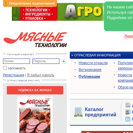
Уведомление подписчикам!
На нашем сайт
Используя сай
Подробнее об
Под
ОТРАСЛЕВАЯ ИНФОРМАЦИЯ
Новости отрасли
Популя
запомнить
запросы
Ветеринария
Регистрация
|
Я забыл пароль
Новости
Публикации
компани
Обзор р
ПОДПИСКА НА ЖУРНАЛ
Каталог
предприятий