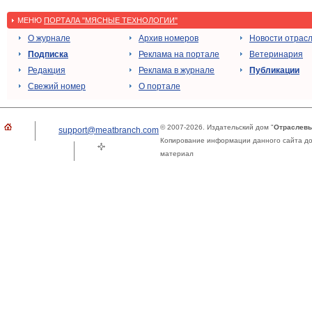
МЕНЮ
ПОРТАЛА "МЯСНЫЕ ТЕХНОЛОГИИ"
О журнале
Архив номеров
Новости отрас
Подписка
Реклама на портале
Ветеринария
Редакция
Реклама в журнале
Публикации
Свежий номер
О портале
© 2007-2026. Издательский дом "
Отраслевы
support@meatbranch.com
Копирование информации данного сайта доп
материал