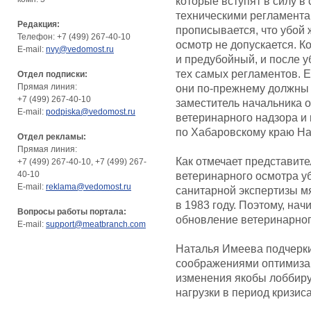
которые вступят в силу в
техническими регламентам
Редакция:
прописывается, что убой
Телефон: +7 (499) 267-40-10
осмотр не допускается. Ко
E-mail:
nvy@vedomost.ru
и предубойный, и после у
тех самых регламентов. Е
Отдел подписки:
Прямая линия:
они по-прежнему должны
+7 (499) 267-40-10
заместитель начальника о
E-mail:
podpiska@vedomost.ru
ветеринарного надзора и
по Хабаровскому краю На
Отдел рекламы:
Прямая линия:
Как отмечает представите
+7 (499) 267-40-10, +7 (499) 267-
40-10
ветеринарного осмотра у
E-mail:
reklama@vedomost.ru
санитарной экспертизы м
в 1983 году. Поэтому, нач
Вопросы работы портала:
обновление ветеринарног
E-mail:
support@meatbranch.com
Наталья Имеева подчерки
соображениями оптимизац
изменения якобы лоббиру
нагрузки в период кризис