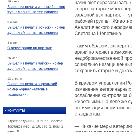
16 июля
начинают образовывать к
Вышел из печати июльский номер
споры, которые могут пер
журнал «Мясные технологии»
заразной вся партия, — у
рабочей группы "Животно
6 июля
Аналитического информа
Вышел из печати июньский номер
журнал «Мясные технологии»
Светлана Щепеткина.
3 июля
Таким образом, эксперт п
О регистрации на портале
врачи потеряют возможно
недоброкачественной про
26 мая
Вышел из печати майский номер
социально незащищенным
журнал «Мясные технологии»
сохранить старые и дока
12 апреля
В краевом управлении Ро
Вышел из печати апрельский
изменения ветеринарных 
номер журнал «Мясные
технологии»
ослабление контроля за 
животными. На деле же с
оптимизации нормативных
КОНТАКТЫ
стандартам.
Адрес редакции: 105066, Москва,
— Никакие меры ветерина
Токмаков пер., д. 16, стр. 2, пом. 2,
комн. 5