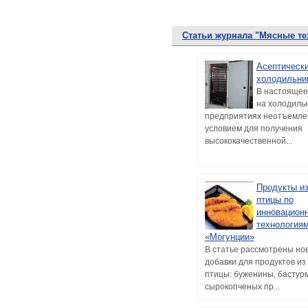
Статьи журнала "Мясные те
Асептическ
холодильни
В настоящее
на холодиль
предприятиях неотъемл
условием для получения
высококачественной...
Продукты и
птицы по
инновацион
технология
«Могунции»
В статье рассмотрены но
добавки для продуктов из
птицы: буженины, бастур
сырокопченых пр...