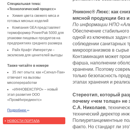
Специальная тема:
«Технологический процесс»
Униконс® Люкс: как сни
Химия цвета свежего мяса и
мясной продукции без 
готовых мясных изделий
По информации НПО «Ал
Компания GEA представляет
Обеспечение стабильного 
термоформер PowerPak 5000 для
одной из ключевых задач 
упаковки пищевых продуктов на
соблюдении санитарных т
предприятиях среднего размера
микроорганизмов в сырье
Райх Крафт Имперетум –
эксклюзив для ценителей выгоды
Контаминация может проис
фарша, наполнении оболоч
Также читайте в номере
хранении. Поэтому совре
35 лет опыта: как «Сигнал-Пак»
только безопасность проду
отвечает на вызовы
этапах хранения и реализ
мясопереработки
«ИННОВЕКСПРО» – новый
Стереотип, который раз
этап развития ООО
«ПромИнгредиентс»
почему «чем толще» не 
С.А. Николаев
, техничес
Подробнее
технический директор ин
Полиуретанцементные пол
НОВОСТИ ПОРТАЛА
факто. Но стандарт ли эт