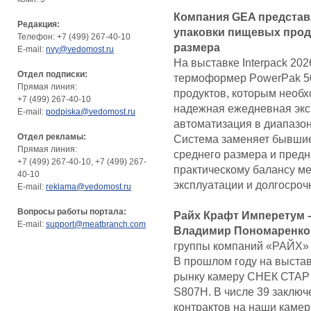
Компания GEA представ
Редакция:
упаковки пищевых прод
Телефон: +7 (499) 267-40-10
размера
E-mail:
nvy@vedomost.ru
На выставке Interpack 20
Отдел подписки:
термоформер PowerPak 5
Прямая линия:
продуктов, которым необх
+7 (499) 267-40-10
надежная ежедневная эк
E-mail:
podpiska@vedomost.ru
автоматизация в диапазон
Отдел рекламы:
Система заменяет бывши
Прямая линия:
среднего размера и предн
+7 (499) 267-40-10, +7 (499) 267-
практическому балансу м
40-10
эксплуатации и долгосроч
E-mail:
reklama@vedomost.ru
Вопросы работы портала:
Райх Крафт Имперетум 
E-mail:
support@meatbranch.com
Владимир Пономаренко
группы компаний «РАЙХ»
В прошлом году на выста
рынку камеру СНЕК СТАР
S807H. В числе 39 заклю
контрактов на наши камер