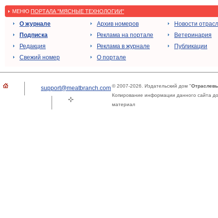
МЕНЮ
ПОРТАЛА "МЯСНЫЕ ТЕХНОЛОГИИ"
О журнале
Архив номеров
Новости отрас
Подписка
Реклама на портале
Ветеринария
Редакция
Реклама в журнале
Публикации
Свежий номер
О портале
© 2007-2026. Издательский дом "
Отраслевы
support@meatbranch.com
Копирование информации данного сайта доп
материал