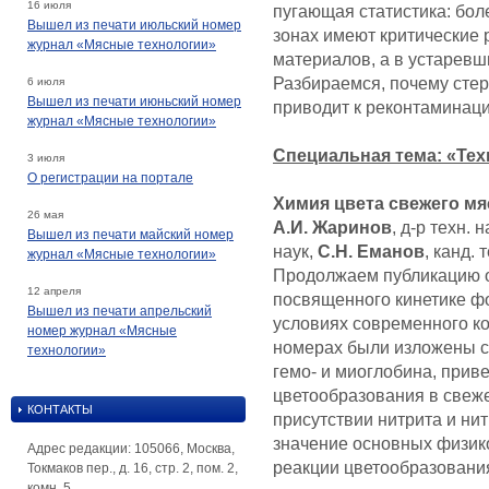
16 июля
пугающая статистика: бол
Вышел из печати июльский номер
зонах имеют критические 
журнал «Мясные технологии»
материалов, а в устаревш
Разбираемся, почему стер
6 июля
Вышел из печати июньский номер
приводит к реконтаминаци
журнал «Мясные технологии»
Специальная тема: «Тех
3 июля
О регистрации на портале
Химия цвета свежего мя
26 мая
А.И. Жаринов
, д-р техн.
Вышел из печати майский номер
наук,
С.Н. Еманов
, канд. 
журнал «Мясные технологии»
Продолжаем публикацию о
12 апреля
посвященного кинетике ф
Вышел из печати апрельский
условиях современного к
номер журнал «Мясные
номерах были изложены св
технологии»
гемо- и миоглобина, прив
цветообразования в свеже
КОНТАКТЫ
присутствии нитрита и ни
значение основных физик
Адрес редакции: 105066, Москва,
реакции цветообразовани
Токмаков пер., д. 16, стр. 2, пом. 2,
комн. 5