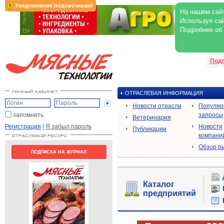
Уведомление подписчикам!
На нашем сайт
Используя сай
Подробнее об
Под
ОТРАСЛЕВАЯ ИНФОРМАЦИЯ
Новости отрасли
Популя
запомнить
запросы
Ветеринария
Регистрация
|
Я забыл пароль
Новости
Публикации
компани
Обзор р
ПОДПИСКА НА ЖУРНАЛ
Каталог
предприятий