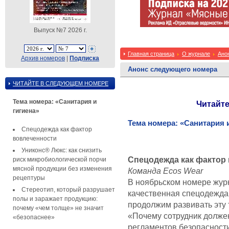
Выпуск №7 2026 г.
Главная страница
О журнале
Ано
Архив номеров
|
Подписка
Анонс следующего номера
ЧИТАЙТЕ В СЛЕДУЮЩЕМ НОМЕРЕ
Тема номера: «Санитария и
Читайте
гигиена»
Тема номера: «Санитария и
Спецодежда как фактор
вовлеченности
Униконс® Люкс: как снизить
Спецодежда как фактор
риск микробиологической порчи
мясной продукции без изменения
Команда Ecos Wear
рецептуры
В ноябрьском номере журн
Стереотип, который разрушает
качественная спецодежда 
полы и заражает продукцию:
продолжим развивать эту 
почему «чем толще» не значит
«Почему сотрудник долже
«безопаснее»
регламентов безопасност