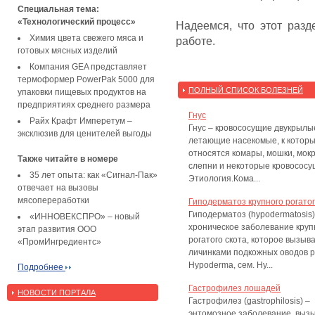
Специальная тема:
«Технологический процесс»
Надеемся, что этот раз
Химия цвета свежего мяса и
работе.
готовых мясных изделий
Компания GEA представляет
термоформер PowerPak 5000 для
ПОЛНЫЙ СПИСОК БОЛЕЗНЕЙ
упаковки пищевых продуктов на
предприятиях среднего размера
Гнус
Райх Крафт Имперетум –
Гнус – кровососущие двукрылы
эксклюзив для ценителей выгоды
летающие насекомые, к котор
относятся комары, мошки, мок
Также читайте в номере
слепни и некоторые кровососу
35 лет опыта: как «Сигнал-Пак»
Этиология.Кома...
отвечает на вызовы
мясопереработки
Гиподерматоз крупного рогатог
Гиподерматоз (hypodermatosis)
«ИННОВЕКСПРО» – новый
хроническое заболевание круп
этап развития ООО
рогатого скота, которое вызыв
«ПромИнгредиентс»
личинками подкожных оводов 
Hypoderma, сем. Hy...
Подробнее
Гастрофилез лошадей
НОВОСТИ ПОРТАЛА
Гастрофилез (gastrophilosis) –
энтомозное заболевание, выз