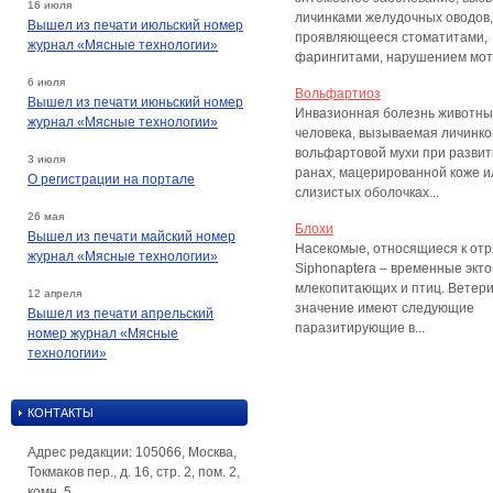
16 июля
личинками желудочных оводов,
Вышел из печати июльский номер
проявляющееся стоматитами,
журнал «Мясные технологии»
фарингитами, нарушением мото
6 июля
Вольфартиоз
Вышел из печати июньский номер
Инвазионная болезнь животны
журнал «Мясные технологии»
человека, вызываемая личинко
вольфартовой мухи при развит
3 июля
ранах, мацерированной коже и
О регистрации на портале
слизистых оболочках...
26 мая
Блохи
Вышел из печати майский номер
Насекомые, относящиеся к отр
журнал «Мясные технологии»
Siphonаptera – временные экт
млекопитающих и птиц. Ветер
12 апреля
значение имеют следующие
Вышел из печати апрельский
паразитирующие в...
номер журнал «Мясные
технологии»
КОНТАКТЫ
Адрес редакции: 105066, Москва,
Токмаков пер., д. 16, стр. 2, пом. 2,
комн. 5