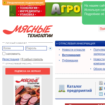
Уведомление подписчикам!
На нашем сайт
Используя сай
Подробнее об
Под
ОТРАСЛЕВАЯ ИНФОРМАЦИЯ
Новости отрасли
Популя
запомнить
запросы
Ветеринария
Регистрация
|
Я забыл пароль
Новости
Публикации
компани
Обзор р
ПОДПИСКА НА ЖУРНАЛ
Каталог
предприятий