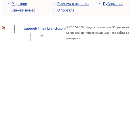
Редакция
Реклама в журнале
Публикации
Свежий номер
О портале
© 2007-2026. Издательский дом "
Отраслевы
support@meatbranch.com
Копирование информации данного сайта доп
материал