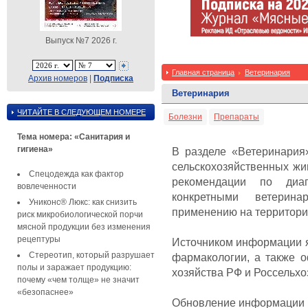
Выпуск №7 2026 г.
Главная страница
Ветеринария
Архив номеров
|
Подписка
Ветеринария
ЧИТАЙТЕ В СЛЕДУЮЩЕМ НОМЕРЕ
Болезни
Препараты
Тема номера: «Санитария и
гигиена»
В разделе «Ветеринария
сельскохозяйственных жив
Спецодежда как фактор
рекомендации по диа
вовлеченности
конкретными ветерин
Униконс® Люкс: как снизить
применению на территори
риск микробиологической порчи
мясной продукции без изменения
рецептуры
Источником информации я
Стереотип, который разрушает
фармакологии, а также 
полы и заражает продукцию:
хозяйства РФ и Россельхо
почему «чем толще» не значит
«безопаснее»
Обновление информации 