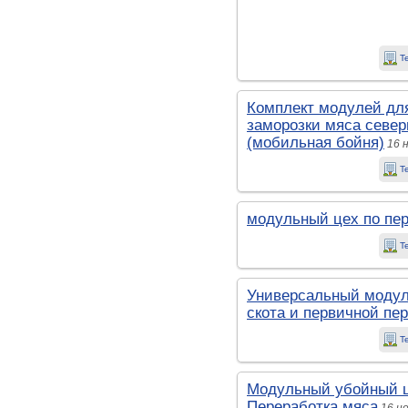
Т
Комплект модулей для
заморозки мяса севе
(мобильная бойня)
16 
Т
модульный цех по пер
Т
Универсальный модул
скота и первичной пе
Т
Модульный убойный ц
Переработка мяса