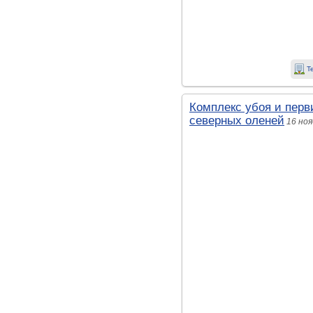
Т
Комплекс убоя и перв
северных оленей
16 ноя