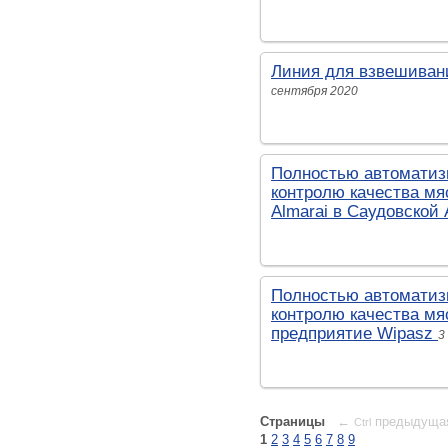
Линия для взвешивани
сентября 2020
Полностью автоматизи
контролю качества мя
Almarai в Саудовской
Полностью автоматизи
контролю качества мя
предприятие Wipasz
3
Страницы
←
предыдуща
Ctrl
1
2
3
4
5
6
7
8
9