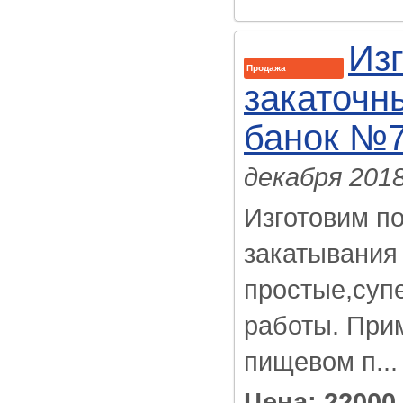
Из
Продажа
закаточн
банок №
декабря 201
Изготовим по
закатывания
простые,суп
работы. При
пищевом п...
Цена: 22000