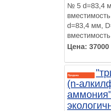
№ 5 d=83,4 м
вместимость 
d=83,4 мм, D=
вместимость 0
Цена: 37000
"тр
Продажа
(n-алкил
аммония"
экологич