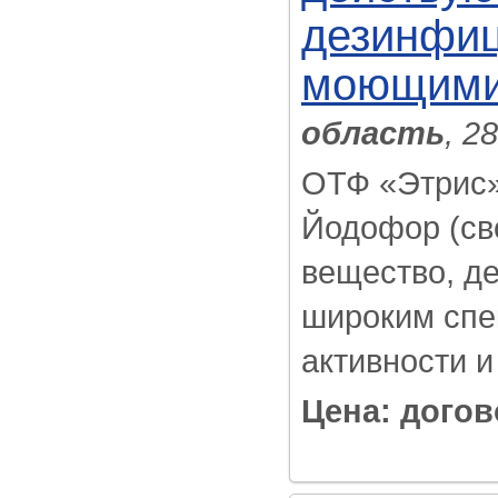
дезинфи
моющими
область
, 2
ОТФ «Этрис»
Йодофор (св
вещество, д
широким спе
активности и
Цена: дого