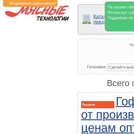
Уведомление подписчикам!
На нашем сайт
Используя сай
Каталог
Подробнее об
предприятий
Чт
География:
Сделайте выб
Всего 
Го
Продажа
от произ
ценам оп