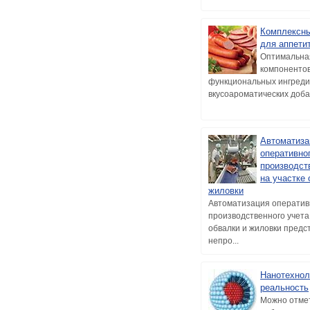
Комплексны
для аппети
Оптимальна
компонентов
функциональных ингреди
вкусоароматических добав
Автоматиза
оперативно
производст
на участке 
жиловки
Автоматизация оператив
производственного учета
обвалки и жиловки предс
непро...
Нанотехнол
реальность
Можно отмет