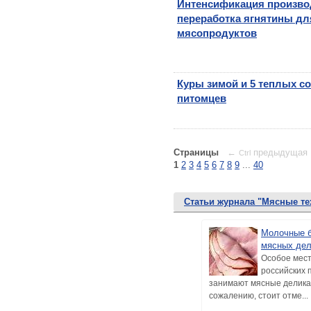
Интенсификация произво
переработка ягнятины дл
мясопродуктов
Куры зимой и 5 теплых с
питомцев
Страницы
←
предыдущая
Ctrl
1
2
3
4
5
6
7
8
9
...
40
Статьи журнала "Мясные те
Молочные б
мясных дел
Особое мест
российских 
занимают мясные делика
сожалению, стоит отме...