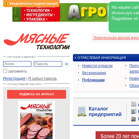
Уведомление подписчикам!
На нашем сайт
Используя сай
Подробнее об
Электронная версия жур
ОТРАСЛЕВАЯ ИНФОРМАЦИЯ
Новости отрасли
Попу
запомнить
запр
Ветеринария
Регистрация
|
Я забыл пароль
Ново
Публикации
Обзо
ПОДПИСКА НА ЖУРНАЛ
Каталог
предприятий