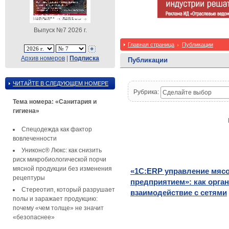
Выпуск №7 2026 г.
Главная страница
Публикации
Архив номеров
|
Подписка
Публикации
ЧИТАЙТЕ В СЛЕДУЮЩЕМ НОМЕРЕ
Рубрика:
Сделайте выбор
Тема номера: «Санитария и
гигиена»
Спецодежда как фактор
вовлеченности
Униконс® Люкс: как снизить
риск микробиологической порчи
мясной продукции без изменения
«1С:ERP управление мя
рецептуры
предприятием»: как орга
Стереотип, который разрушает
взаимодействие с сетями
полы и заражает продукцию:
почему «чем толще» не значит
«безопаснее»