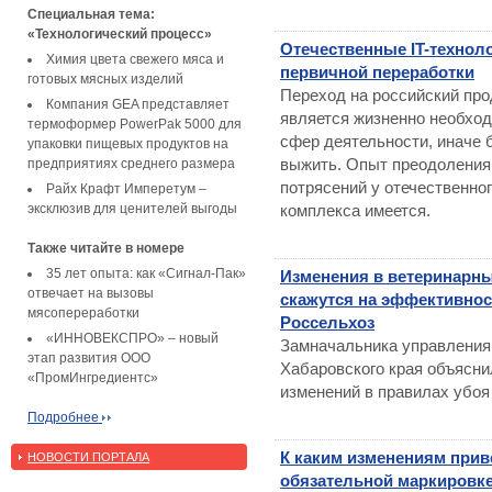
Специальная тема:
«Технологический процесс»
Отечественные IT-техноло
Химия цвета свежего мяса и
первичной переработки
готовых мясных изделий
Переход на российский про
Компания GEA представляет
является жизненно необхо
термоформер PowerPak 5000 для
сфер деятельности, иначе 
упаковки пищевых продуктов на
выжить. Опыт преодоления
предприятиях среднего размера
потрясений у отечественно
Райх Крафт Имперетум –
эксклюзив для ценителей выгоды
комплекса имеется.
Также читайте в номере
35 лет опыта: как «Сигнал-Пак»
Изменения в ветеринарны
отвечает на вызовы
скажутся на эффективнос
мясопереработки
Россельхоз
«ИННОВЕКСПРО» – новый
Замначальника управления
этап развития ООО
Хабаровского края объясни
«ПромИнгредиентс»
изменений в правилах убо
Подробнее
К каким изменениям прив
НОВОСТИ ПОРТАЛА
обязательной маркировк