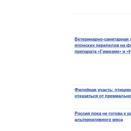
Ветеринарно-санитарная 
японских перепелов на ф
препарата «Гимизим» и «
Филейная участь: птицев
отказаться от премиальн
Россия пока не готова к
альтернативного мяса