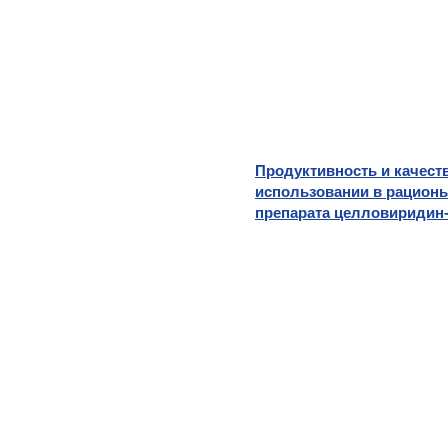
Продуктивность и качест
использовании в рацион
препарата целловиридин-