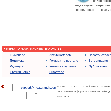
набор инстр
виде пищевых ингредиен
сформирован, что сразу ст
МЕНЮ
ПОРТАЛА "МЯСНЫЕ ТЕХНОЛОГИИ"
О журнале
Архив номеров
Новости отрас
Подписка
Реклама на портале
Ветеринария
Редакция
Реклама в журнале
Публикации
Свежий номер
О портале
© 2007-2026. Издательский дом "
Отраслевы
support@meatbranch.com
Копирование информации данного сайта доп
материал