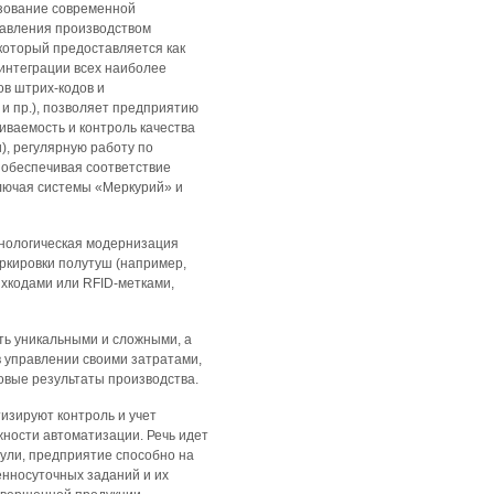
ьзование современной
авления производством
который предоставляется как
интеграции всех наиболее
ов штрих-кодов и
и пр.), позволяет предприятию
иваемость и контроль качества
), регулярную работу по
 обеспечивая соответствие
ключая системы «Меркурий» и
нологическая модернизация
ркировки полутуш (например,
ихкодами или RFID-метками,
ть уникальными и сложными, а
 управлении своими затратами,
овые результаты производства.
изируют контроль и учет
ности автоматизации. Речь идет
ули, предприятие способно на
енносуточных заданий и их