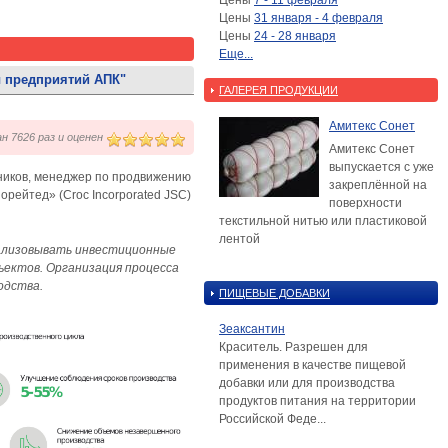
Цены
7 - 11 февраля
Цены
31 января - 4 февраля
Цены
24 - 28 января
Еще...
 предприятий АПК"
ГАЛЕРЕЯ ПРОДУКЦИИ
Амитекс Сонет
н 7626 раз и оценен
Амитекс Сонет
выпускается с уже
удников, менеджер по продвижению
закреплённой на
ейтед» (Croc Incorporated JSC)
поверхности
текстильной нитью или пластиковой
лентой
еализовывать инвестиционные
ъектов. Организация процесса
одства.
ПИЩЕВЫЕ ДОБАВКИ
Зеаксантин
Краситель. Разрешен для
применения в качестве пищевой
добавки или для производства
продуктов питания на территории
Российской Феде...