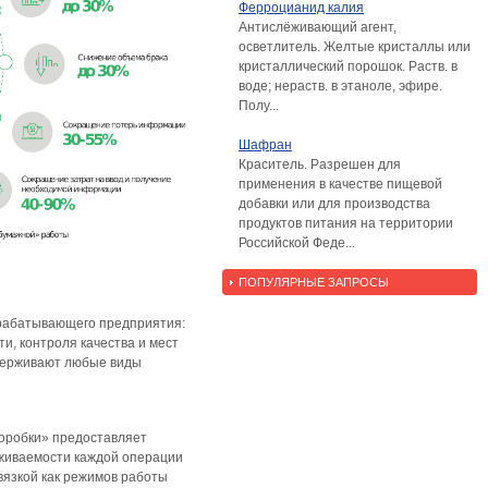
Ферроцианид калия
Антислёживающий агент,
осветлитель. Желтые кристаллы или
кристаллический порошок. Раств. в
воде; нераств. в этаноле, эфире.
Полу...
Шафран
Краситель. Разрешен для
применения в качестве пищевой
добавки или для производства
продуктов питания на территории
Российской Феде...
ПОПУЛЯРНЫЕ ЗАПРОСЫ
рерабатывающего предприятия:
и, контроля качества и мест
ддерживают любые виды
оробки» предоставляет
живаемости каждой операции
вязкой как режимов работы