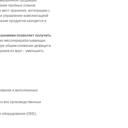
авершенной продукции,
вание пробных планов
е мест хранения, интеграцию с
 и управление комплектацией
азие продуктов находится в
ешениями позволяет получить
о из мясоперерабатывающих
 при общем снижении дефицита
раков из круп – уменьшить
дования и выполненных
рез все производственные
 оборудования (OEE);