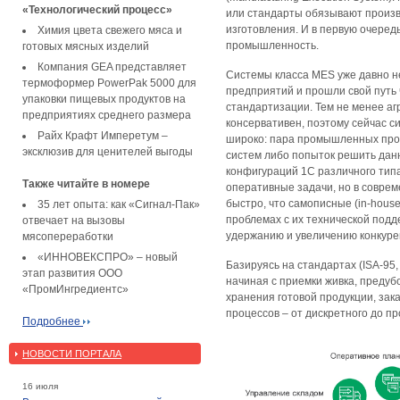
«Технологический процесс»
или стандарты обязывают произв
изготовления. И в первую очере
Химия цвета свежего мяса и
промышленность.
готовых мясных изделий
Компания GEA представляет
Системы класса MES уже давно н
термоформер PowerPak 5000 для
предприятий и прошли свой путь 
упаковки пищевых продуктов на
стандартизации. Тем не менее а
предприятиях среднего размера
консервативен, поэтому сейчас с
Райх Крафт Имперетум –
широко: пара промышленных прод
эксклюзив для ценителей выгоды
систем либо попыток решить дан
конфигураций 1С различного тип
Также читайте в номере
оперативные задачи, но в совре
быстро, что самописные (in-hous
35 лет опыта: как «Сигнал-Пак»
проблемах с их технической подд
отвечает на вызовы
удержанию и увеличению конкур
мясопереработки
«ИННОВЕКСПРО» – новый
Базируясь на стандартах (ISA-95
этап развития ООО
начиная с приемки живка, предуб
«ПромИнгредиентс»
хранения готовой продукции, зак
процессов – от дискретного до п
Подробнее
НОВОСТИ ПОРТАЛА
16 июля