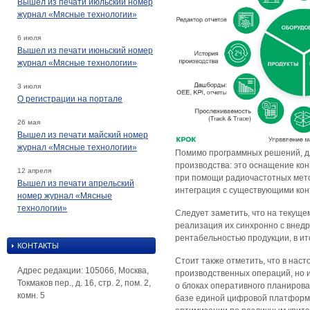
Вышел из печати июльский номер
журнал «Мясные технологии»
6 июля
Вышел из печати июньский номер
журнал «Мясные технологии»
3 июля
О регистрации на портале
26 мая
Вышел из печати майский номер
журнал «Мясные технологии»
Помимо программных решений, д
производства: это оснащение ко
12 апреля
при помощи радиочастотных меток
Вышел из печати апрельский
интеграция с существующими кон
номер журнал «Мясные
технологии»
Следует заметить, что на текущ
реализация их синхронно с внед
рентабельностью продукции, в и
КОНТАКТЫ
Стоит также отметить, что в нас
Адрес редакции: 105066, Москва,
производственных операций, но 
Токмаков пер., д. 16, стр. 2, пом. 2,
о блоках оперативного планиров
комн. 5
базе единой цифровой платформы