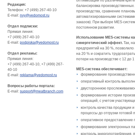
оптимизации по различным крите
Редакция:
балансировка производственных 
Телефон: +7 (499) 267-40-10
производства, сравнение плановы
E-mail:
nvy@vedomost.ru
автоматизированными системами 
заказов). При выборе MES-систем
Отдел подписки:
постоянном развитии.
Прямая линия:
+7 (499) 267-40-10
Использование MES-системы ка
E-mail:
podpiska@vedomost.ru
синергетический эффект.
Так, н
предприятий на 30 %, позволило
Отдел рекламы:
на 20 % и сократить трудозатрат
Прямая линия:
потери на производстве с 12 до 1
+7 (499) 267-40-10, +7 (499) 267-
MES-система обеспечивает:
40-10
формирование производственн
E-mail:
reklama@vedomost.ru
оперативный контроль выполн
Вопросы работы портала:
двустороннюю прослеживаемост
E-mail:
support@meatbranch.com
формирование истории произво
операций, с учетом участвующе
контроль качества продукции и
процессы до отгрузки готовой 
оперативное предоставление п
формирование электронных пас
контроль энергопотребления,