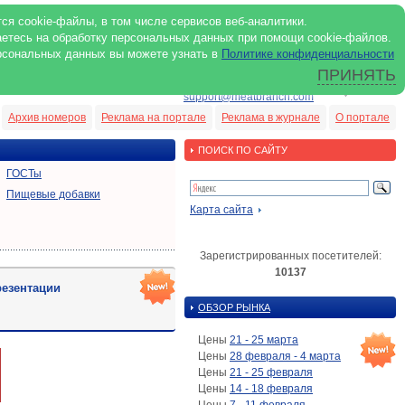
ся cookie-файлы, в том числе сервисов веб-аналитики.
аетесь на обработку персональных данных при помощи cookie-файлов.
рсональных данных вы можете узнать в
Политике конфиденциальности
ПРИНЯТЬ
ENG
support@meatbranch.com
Архив номеров
Реклама на портале
Реклама в журнале
О портале
ПОИСК ПО САЙТУ
ГОСТы
Пищевые добавки
Карта сайта
Зарегистрированных посетителей:
10137
езентации
ОБЗОР РЫНКА
Цены
21 - 25 марта
Цены
28 февраля - 4 марта
Цены
21 - 25 февраля
Цены
14 - 18 февраля