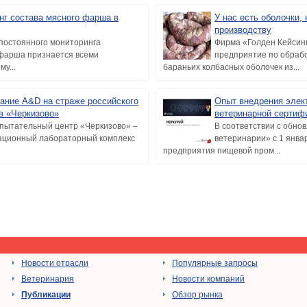
нг состава мясного фарша в
У нас есть оболочки
производству
постоянного мониторинга
Фирма «Голден Кейсин
 фарша признается всеми
предприятие по обраб
у...
бараньих колбасных оболочек из...
ание A&D на страже российского
Опыт внедрения элек
в «Черкизово»
ветеринарной сертиф
пытательный центр «Черкизово» –
В соответствии с обно
ационный лабораторный комплекс
ветеринарии» с 1 январ
предприятия пищевой пром...
Новости отрасли
Популярные запросы
Ветеринария
Новости компаний
Публикации
Обзор рынка