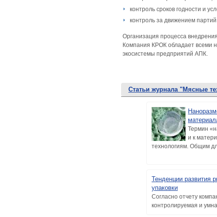
контроль сроков годности и ус
контроль за движением партий
Организация процесса внедрения
Компания КРОК обладает всеми н
экосистемы предприятий АПК.
Статьи журнала "Мясные те
Наноразм
материал
Термин «н
и к матери
технологиям. Общим дл.
Тенденции развития р
упаковки
Согласно отчету компа
контролируемая и умная