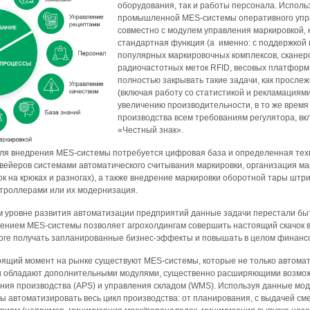
оборудования, так и работы персонала. Испол
промышленной MES-системы оперативного упр
совместно с модулем управления маркировкой, 
стандартная функция (а именно: с поддержкой 
популярных маркировочных комплексов, сканер
радиочастотных меток RFID, весовых платформ 
полностью закрывать такие задачи, как прослеж
(включая работу со статистикой и рекламациями
увеличению производительности, в то же время
производства всем требованиям регулятора, в
«Честный знак».
ля внедрения MES-системы потребуется цифровая база и определенная тех
нвейеров системами автоматического считывания маркировки, организация ма
 на крюках и разногах), а также внедрение маркировки оборотной тары штр
троллерами или их модернизация.
ем уровне развития автоматизации предприятий данные задачи перестали бы
рением MES-системы позволяет агрохолдингам совершить настоящий скачок в
тоге получать запланированные бизнес-эффекты и повышать в целом финанс
тоящий момент на рынке существуют MES-системы, которые не только автомат
и обладают дополнительными модулями, существенно расширяющими возмож
ания производства (APS) и управления складом (WMS). Используя данные мод
 автоматизировать весь цикл производства: от планирования, с выдачей см