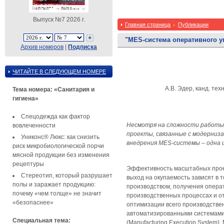
Выпуск №7 2026 г.
Главная страница
Публикации
"MES-система оперативного 
Архив номеров
|
Подписка
ЧИТАЙТЕ В СЛЕДУЮЩЕМ НОМЕРЕ
А.В. Эдер, канд. те
Тема номера: «Санитария и
гигиена»
Спецодежда как фактор
Несмотря на сложности работы 
вовлеченности
проекты, связанные с модерниз
Униконс® Люкс: как снизить
внедрения MES-системы – одна 
риск микробиологической порчи
мясной продукции без изменения
рецептуры
Эффективность масштабных прое
Стереотип, который разрушает
выход на окупаемость зависят в 
полы и заражает продукцию:
производством, получения опера
почему «чем толще» не значит
производственных процессах и о
«безопаснее»
оптимизации всего производстве
автоматизированными системами
Специальная тема:
(Manufacturing Execution System)