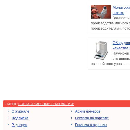
Монитори
потоке
Важность 
производства мясного
производителями, потом
Оборудов
качества 
Научно-ис
это иннов
европейского уровня...
МЕНЮ
ПОРТАЛА "МЯСНЫЕ ТЕХНОЛОГИИ"
О журнале
Архив номеров
Подписка
Реклама на портале
Редакция
Реклама в журнале