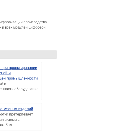
цифровизации производства.
к и всех модулей цифровой
 при проектировании
сной и
щей промышленности
ой и
нности оборудование
ка мясных изделий
ботки претерпевает
я в связи с
 обол...