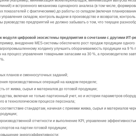
риям (например, минимизация моек/переналадок, минимизация выпуска нез
линий) и встроенного механизма сценарного анализа (в том числе, формиро
х показателей с фактическими) до работы со складом (включая планировани
управления складом, контроль выдачи в производство и возвратов, контроль
ы руководство предприятий не должно забывать о том, что текущее разнообр
к модуля цифровой экосистемы предприятия в сочетании с другими ИТ-р
апример, внедрение MES-системы обеспечило рост продаж продукции одног
 агропромышленному холдингу улучшить оборачиваемость продукции на 9 %
ы на процесс управления товарными запасами на 30 %, а производителю завт
 %.
ых планов и сменносуточных заданий;
ения производственных операций на каждом переделе;
ь от живка, сырья и материалов до готовой продукции;
дства, включая не только партионный учет, но и истории параметров обору
го в технологическом процессе персонала;
 соответствие стандартам, начиная с приемки живка, сырья и материалов че
продукции;
роизводственной отчетности и выполнение KPI, управление эффективностью
портов на партии готовой продукции;
 повышение энергоэффективности;