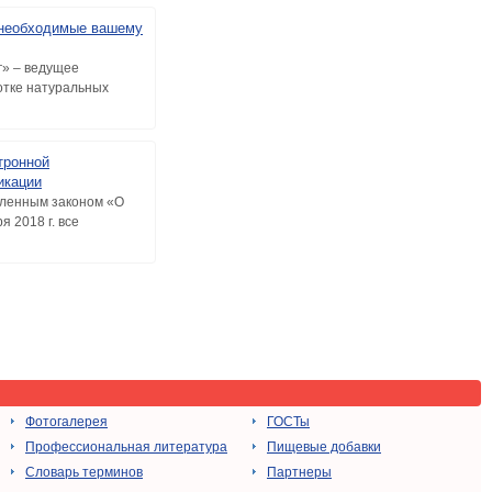
, необходимые вашему
г» – ведущее
отке натуральных
тронной
икации
вленным законом «О
я 2018 г. все
Фотогалерея
ГОСТы
Профессиональная литература
Пищевые добавки
Словарь терминов
Партнеры