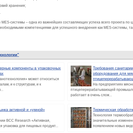
ловий хранения;
.
 MES-системы – одна из важнейших составляющих успеха всего проекта по 
еобходимыми компетенциями для успешного внедрения как MES-системы, та
хнологии"
ерные компоненты в упаковочных
Требования санитарии
ах
оборудования для мя
птицеперерабатываю
анотехнология» может относиться
алам, и к структурам, и к
На предприятиях мясн
..
птицеперерабатывающей промышле
работает в очень слож...
ынка активной и «умной»
Термическая обработ
Технология термообра
нии BCC Research «Активная,
значительные изменени
 упаковка для пищевых продукт...
появлением новых видов