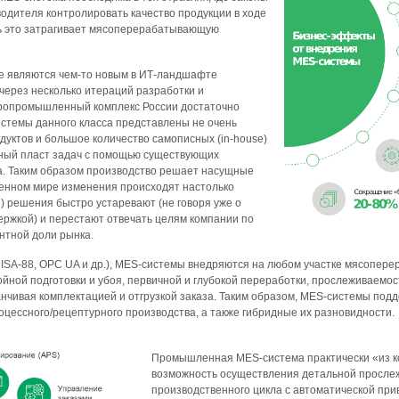
одителя контролировать качество продукции в ходе
дь это затрагивает мясоперерабатывающую
е являются чем-то новым в ИТ-ландшафте
через несколько итераций разработки и
гропромышленный комплекс России достаточно
истемы данного класса представлены не очень
уктов и большое количество самописных (in-house)
ный пласт задач с помощью существующих
а. Таким образом производство решает насущные
менном мире изменения происходят настолько
e) решения быстро устаревают (не говоря уже о
ержкой) и перестают отвечать целям компании по
ентной доли рынка.
, ISA-88, OPC UA и др.), MES-системы внедряются на любом участке мясопе
ойной подготовки и убоя, первичной и глубокой переработки, прослеживаемост
анчивая комплектацией и отгрузкой заказа. Таким образом, MES-системы по
роцессного/рецептурного производства, а также гибридные их разновидности.
Промышленная MES-система практически «из к
возможность осуществления детальной просле
производственного цикла с автоматической при