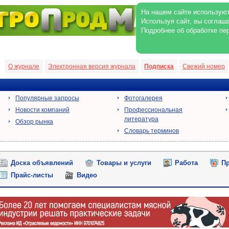
На нашем сайте используют
Используя сайт, вы соглаш
Подробнее об обработке пе
О журнале
Электронная версия журнала
Подписка
Свежий номер
Популярные запросы
Фотогалерея
Новости компаний
Профессиональная
литература
Обзор рынка
Словарь терминов
Доска объявлений
Товары и услуги
Работа
Пр
Прайс-листы
Видео