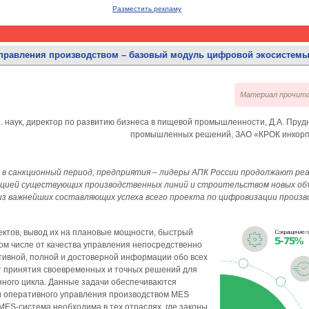
Разместить рекламу
управления производством – базовый модуль цифровой экосистемы
Материал прочита
хн. наук, директор по развитию бизнеса в пищевой промышленности, Д.А. Пр
промышленных решений, ЗАО «КРОК инкорпор
в санкционный период, предприятия – лидеры АПК России продолжают р
ацией существующих производственных линий и строительством новых об
из важнейших составляющих успеха всего проекта по цифровизации произв
ктов, вывод их на плановые мощности, быстрый
том числе от качества управления непосредственно
тивной, полной и достоверной информации обо всех
т принятия своевременных и точных решений для
нного цикла. Данные задачи обеспечиваются
 оперативного управления производством MES
. MES-система необходима в тех отраслях, где законы