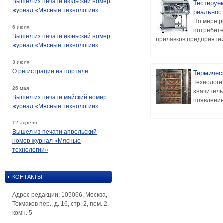
Вышел из печати июльский номер
Тестируе
журнал «Мясные технологии»
реальнос
По мере р
6 июля
потребите
Вышел из печати июньский номер
прилавков предприятий 
журнал «Мясные технологии»
3 июля
О регистрации на портале
Термичес
Технологи
26 мая
значитель
Вышел из печати майский номер
появление
журнал «Мясные технологии»
12 апреля
Вышел из печати апрельский
номер журнал «Мясные
технологии»
КОНТАКТЫ
Адрес редакции: 105066, Москва,
Токмаков пер., д. 16, стр. 2, пом. 2,
комн. 5