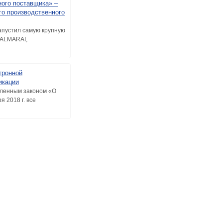
ного поставщика» –
го производственного
апустил самую крупную
 ALMARAI,
тронной
икации
вленным законом «О
я 2018 г. все