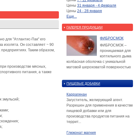
Цены
7 - 11 февраля
Цены
31 января - 4 февраля
Цены
24 - 28 января
Еще...
ГАЛЕРЕЯ ПРОДУКЦИИ
ФИБРОСМОК
но для "Атлантис-Пак" его
а изолята. Он составляет ~ 90
ФИБРОСМОК –
 предприятиях. Таким образом,
проницаемая для
коптильного дыма
колбасная оболочка с уникальной
при производстве мясных,
матовой шероховатой поверхностью
 спортивного питания, а также
ПИЩЕВЫЕ ДОБАВКИ
Каррагинан
х эмульсий;
Загуститель, желирующий агент.
Разрешен для применения в качестве
ками;
пищевой добавки или для
м;
производства продуктов питания на
схождения;
террит...
а;
Глюконат магния