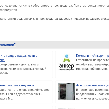
 позволяют снизить себестоимость производства. При этом, сохраняется, а,
сопродуктов.
еальным ингредиентом для производства здоровых пищевых продуктов и сде
хнологии"
сить градус надежности в
Компания «Анкер» – р
ере
Стремительно пролете
энергоемким и длительным
октября выставка «Аг
 в производстве мясных изделий
Впечатлений огромное к
браб...
емы: логика внедрения
Асептические холоди
аботка – это очень специфическое
В настоящее время на
во. Если в других отраслях IT-
предприятиях неотъем
асса M...
получения высококачес