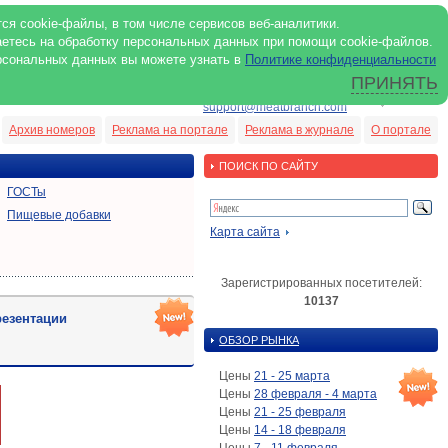
ся cookie-файлы, в том числе сервисов веб-аналитики.
аетесь на обработку персональных данных при помощи cookie-файлов.
рсональных данных вы можете узнать в
Политике конфиденциальности
ПРИНЯТЬ
ENG
support@meatbranch.com
Архив номеров
Реклама на портале
Реклама в журнале
О портале
ПОИСК ПО САЙТУ
ГОСТы
Пищевые добавки
Карта сайта
Зарегистрированных посетителей:
10137
езентации
ОБЗОР РЫНКА
Цены
21 - 25 марта
Цены
28 февраля - 4 марта
Цены
21 - 25 февраля
Цены
14 - 18 февраля