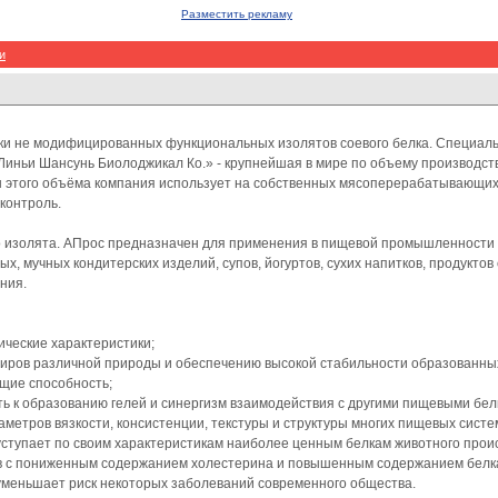
Разместить рекламу
и
ски не модифицированных функциональных изолятов соевого белка
. Специаль
Линьи Шансунь Биолоджикал Ко.» - крупнейшая в мире по объему производств
ны этого объёма компания использует на собственных мясоперерабатывающих
контроль.
о изолята. АПрос предназначен для применения в пищевой промышленности 
х, мучных кондитерских изделий, супов, йогуртов, сухих напитков, продуктов
ния.
ические характеристики;
жиров различной природы и обеспечению высокой стабильности образованны
щие способность;
ть к образованию гелей и синергизм взаимодействия с другими пищевыми бел
метров вязкости, консистенции, текстуры и структуры многих пищевых систе
уступает по своим характеристикам наиболее ценным белкам животного прои
ов с пониженным содержанием холестерина и повышенным содержанием белк
 уменьшает риск некоторых заболеваний современного общества.