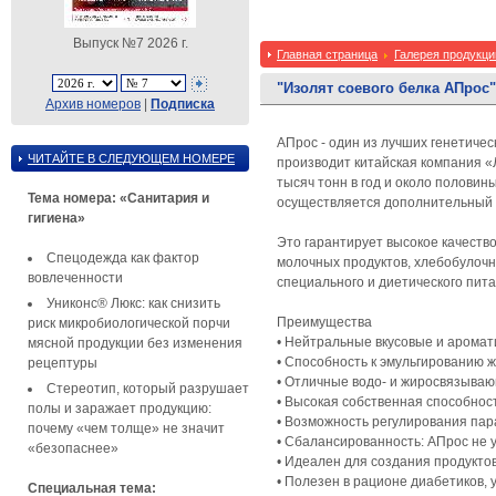
Выпуск №7 2026 г.
Главная страница
Галерея продукци
"Изолят соевого белка АПрос"
Архив номеров
|
Подписка
АПрос - один из лучших генетиче
ЧИТАЙТЕ В СЛЕДУЮЩЕМ НОМЕРЕ
производит китайская компания «
тысяч тонн в год и около полови
Тема номера: «Санитария и
осуществляется дополнительный 
гигиена»
Это гарантирует высокое качеств
Спецодежда как фактор
молочных продуктов, хлебобулочны
вовлеченности
специального и диетического пита
Униконс® Люкс: как снизить
Преимущества
риск микробиологической порчи
• Нейтральные вкусовые и аромат
мясной продукции без изменения
• Способность к эмульгированию 
рецептуры
• Отличные водо- и жиросвязываю
Стереотип, который разрушает
• Высокая собственная способнос
полы и заражает продукцию:
• Возможность регулирования пара
почему «чем толще» не значит
• Сбалансированность: АПрос не 
«безопаснее»
• Идеален для создания продукт
• Полезен в рационе диабетиков,
Специальная тема: