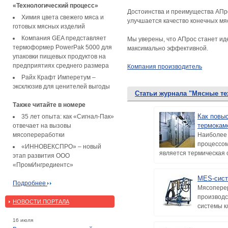
«Технологический процесс»
Достоинства и преимущества АПрос
Химия цвета свежего мяса и
улучшается качество конечных мя
готовых мясных изделий
Компания GEA представляет
Мы уверены, что АПрос станет ид
термоформер PowerPak 5000 для
максимально эффективной.
упаковки пищевых продуктов на
предприятиях среднего размера
Компания производитель
Райх Крафт Имперетум –
эксклюзив для ценителей выгоды
Статьи журнала "Мясные те
Также читайте в номере
Как повы
35 лет опыта: как «Сигнал-Пак»
термокам
отвечает на вызовы
мясопереработки
Наиболее 
процессом
«ИННОВЕКСПРО» – новый
является термическая о
этап развития ООО
«ПромИнгредиентс»
MES-сист
Подробнее
Мясоперер
производст
НОВОСТИ ПОРТАЛА
системы кл
16 июля