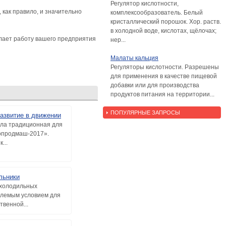
Регулятор кислотности,
 как правило, и значительно
комплексообразователь. Белый
кристаллический порошок. Хор. раств.
в холодной воде, кислотах, щёлочах;
лает работу вашего предприятия
нер...
Малаты кальция
Регуляторы кислотности. Разрешены
для применения в качестве пищевой
добавки или для производства
продуктов питания на территории...
ПОПУЛЯРНЫЕ ЗАПРОСЫ
азвитие в движении
ла традиционная для
ропродмаш-2017».
...
льники
 холодильных
лемым условием для
твенной...