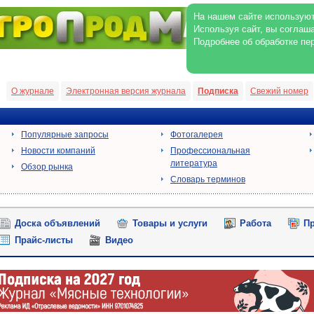
На нашем сайте используют
Используя сайт, вы соглаш
Подробнее об обработке пе
О журнале
Электронная версия журнала
Подписка
Свежий номер
Популярные запросы
Фотогалерея
Новости компаний
Профессиональная
литература
Обзор рынка
Словарь терминов
Доска объявлений
Товары и услуги
Работа
Пр
Прайс-листы
Видео