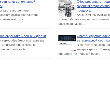
м этикетки дополненной
Оборудование от «од
ти
гарантия эффективно
процесса
оста отечественного
льского рынка, наполнения
Альянс MEYN-ISHIDA з
розничной торг...
птицефабрику в мире для компании
рассчитанную на ...
кая обработка мясных изделий
Опыт внедрения элек
ветеринарной сертиф
я термообработки претерпевает
ные изменения в связи с
В соответствии с обно
м новых видов обол...
ветеринарии» с 1 январ
предприятия пищевой пром...