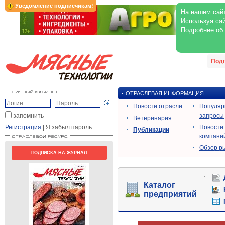
Уведомление подписчикам!
На нашем сайт
Используя сай
Подробнее об
Под
ОТРАСЛЕВАЯ ИНФОРМАЦИЯ
Новости отрасли
Популя
запомнить
запросы
Ветеринария
Регистрация
|
Я забыл пароль
Новости
Публикации
компани
Обзор р
ПОДПИСКА НА ЖУРНАЛ
Каталог
предприятий