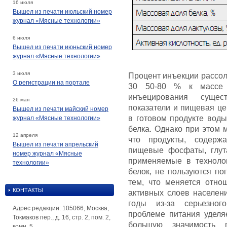
16 июля
Вышел из печати июльский номер
журнал «Мясные технологии»
6 июля
Вышел из печати июньский номер
журнал «Мясные технологии»
3 июля
Процент инъекции рассол
О регистрации на портале
30 50-80 % к массе 
инъецирования сущест
26 мая
показатели и пищевая це
Вышел из печати майский номер
в готовом продукте воды
журнал «Мясные технологии»
белка. Однако при этом 
12 апреля
что продукты, содерж
Вышел из печати апрельский
пищевые фосфаты, глута
номер журнал «Мясные
применяемые в техноло
технологии»
белок, не пользуются по
тем, что меняется отно
КОНТАКТЫ
активных слоев населени
годы из-за серьезног
Адрес редакции: 105066, Москва,
проблеме питания уделя
Токмаков пер., д. 16, стр. 2, пом. 2,
большую значимость п
комн. 5