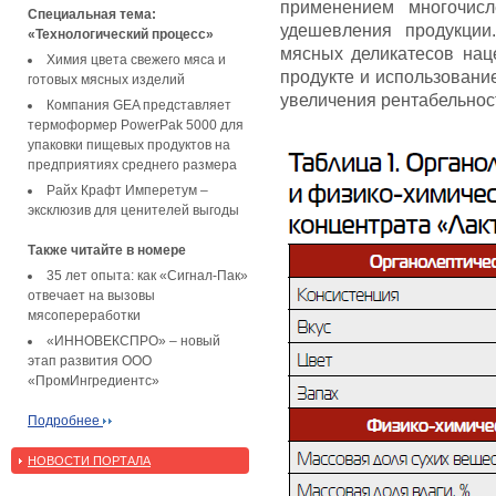
применением многочис
Специальная тема:
удешевления продукции
«Технологический процесс»
мясных деликатесов на
Химия цвета свежего мяса и
продукте и использовани
готовых мясных изделий
увеличения рентабельнос
Компания GEA представляет
термоформер PowerPak 5000 для
упаковки пищевых продуктов на
предприятиях среднего размера
Райх Крафт Имперетум –
эксклюзив для ценителей выгоды
Также читайте в номере
35 лет опыта: как «Сигнал-Пак»
отвечает на вызовы
мясопереработки
«ИННОВЕКСПРО» – новый
этап развития ООО
«ПромИнгредиентс»
Подробнее
НОВОСТИ ПОРТАЛА