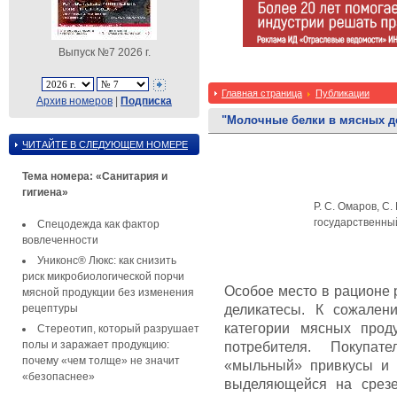
Выпуск №7 2026 г.
Главная страница
Публикации
Архив номеров
|
Подписка
"Молочные белки в мясных д
ЧИТАЙТЕ В СЛЕДУЮЩЕМ НОМЕРЕ
Тема номера: «Санитария и
гигиена»
Р. С. Омаров, С. 
государственный
Спецодежда как фактор
вовлеченности
Униконс® Люкс: как снизить
риск микробиологической порчи
Особое место в рационе 
мясной продукции без изменения
рецептуры
деликатесы. К сожалени
категории мясных прод
Стереотип, который разрушает
полы и заражает продукцию:
потребителя. Покупа
почему «чем толще» не значит
«мыльный» привкусы и д
«безопаснее»
выделяющейся на срезе