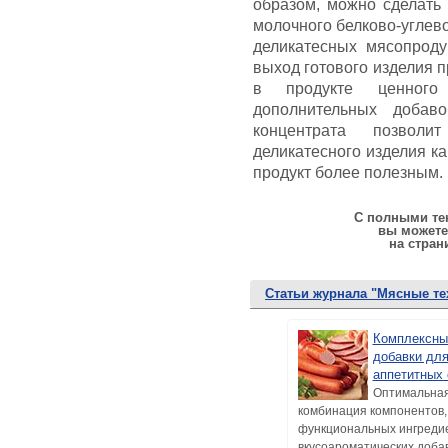
образом, можно сделать
молочного белково-углев
деликатесных мясопроду
выход готового изделия 
в продукте ценного
дополнительных добаво
концентрата позволи
деликатесного изделия ка
продукт более полезным.
С полными тек
вы можете
на стран
Статьи журнала "Мясные те
Комплексны
добавки дл
аппетитных 
Оптимальна
комбинация компонентов,
функциональных ингреди
вкусоароматических доба