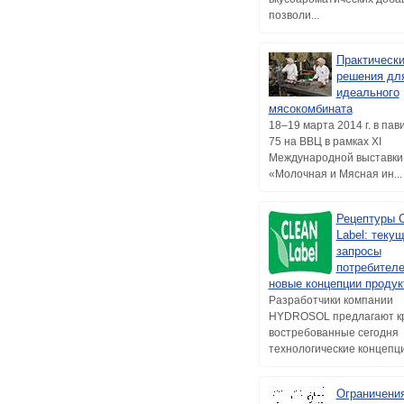
позволи...
Практическ
решения дл
идеального
мясокомбината
18–19 марта 2014 г. в па
75 на ВВЦ в рамках XI
Международной выставки
«Молочная и Мясная ин...
Рецептуры C
Label: теку
запросы
потребителе
новые концепции продук
Разработчики компании
HYDROSOL предлагают к
востребованные сегодня
технологические концепции
Ограничени