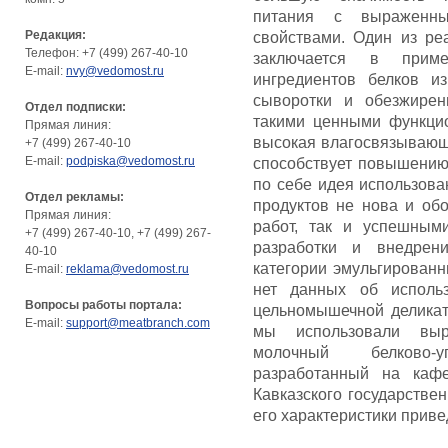
питания с выраженным
Редакция:
свойствами. Один из р
Телефон: +7 (499) 267-40-10
заключается в прим
E-mail:
nvy@vedomost.ru
ингредиентов белков и
сыворотки и обезжирен
Отдел подписки:
такими ценными функцио
Прямая линия:
высокая влагосвязывающ
+7 (499) 267-40-10
E-mail:
podpiska@vedomost.ru
способствует повышению 
по себе идея использова
Отдел рекламы:
продуктов не нова и об
Прямая линия:
работ, так и успешным
+7 (499) 267-40-10, +7 (499) 267-
разработки и внедрен
40-10
категории эмульгированн
E-mail:
reklama@vedomost.ru
нет данных об исполь
Вопросы работы портала:
цельномышечной деликат
E-mail:
support@meatbranch.com
мы использовали выр
молочный белково-у
разработанный на кафе
Кавказского государстве
его характеристики приве