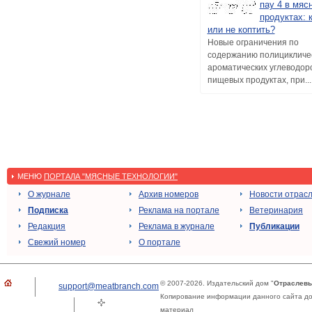
пау 4 в мяс
продуктах: 
или не коптить?
Новые ограничения по
содержанию полицикличе
ароматических углеводор
пищевых продуктах, при...
МЕНЮ
ПОРТАЛА "МЯСНЫЕ ТЕХНОЛОГИИ"
О журнале
Архив номеров
Новости отрас
Подписка
Реклама на портале
Ветеринария
Редакция
Реклама в журнале
Публикации
Свежий номер
О портале
© 2007-2026. Издательский дом "
Отраслевы
support@meatbranch.com
Копирование информации данного сайта доп
материал