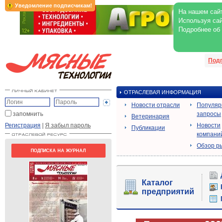
Уведомление подписчикам!
На нашем сайт
Используя сай
Подробнее об
Под
ОТРАСЛЕВАЯ ИНФОРМАЦИЯ
Новости отрасли
Популя
запомнить
запросы
Ветеринария
Регистрация
|
Я забыл пароль
Новости
Публикации
компани
Обзор р
ПОДПИСКА НА ЖУРНАЛ
Каталог
предприятий