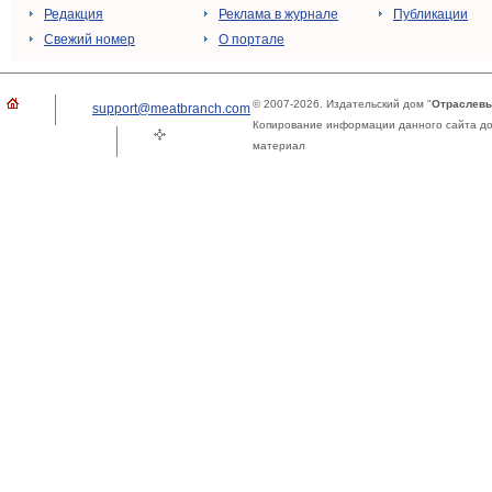
Редакция
Реклама в журнале
Публикации
Свежий номер
О портале
© 2007-2026. Издательский дом "
Отраслевы
support@meatbranch.com
Копирование информации данного сайта доп
материал