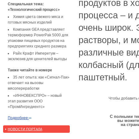
продуктов в х
Специальная тема:
«Технологический процесс»
процесса – и 
Химия цвета свежего мяса и
готовых мясных изделий
очень широк. 
Компания GEA представляет
термоформер PowerPak 5000 для
растворы, и м
упаковки пищевых продуктов на
предприятиях среднего размера
различные ви
Райх Крафт Имперетум –
эксклюзив для ценителей выгоды
колбасный (дл
Также читайте в номере
паштетный.
35 лет опыта: как «Сигнал-Пак»
отвечает на вызовы
мясопереработки
«ИННОВЕКСПРО» – новый
Чтобы добавить 
этап развития ООО
«ПромИнгредиентс»
С полными тек
Подробнее
вы можете
на стран
НОВОСТИ ПОРТАЛА