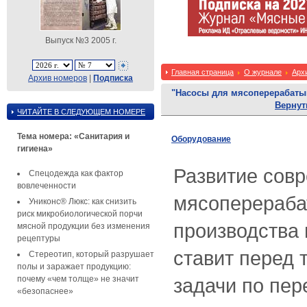
Выпуск №3 2005 г.
Главная страница
О журнале
Арх
Архив номеров
|
Подписка
"Насосы для мясоперерабат
Вернут
ЧИТАЙТЕ В СЛЕДУЮЩЕМ НОМЕРЕ
Тема номера: «Санитария и
Оборудование
гигиена»
Развитие сов
Спецодежда как фактор
вовлеченности
мясоперераб
Униконс® Люкс: как снизить
риск микробиологической порчи
производства
мясной продукции без изменения
рецептуры
ставит перед 
Стереотип, который разрушает
полы и заражает продукцию:
почему «чем толще» не значит
задачи по пе
«безопаснее»