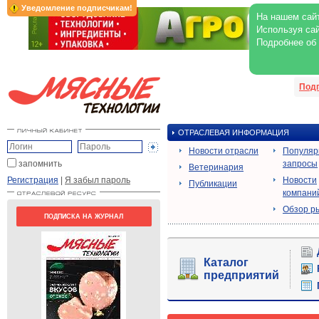
Уведомление подписчикам!
На нашем сайт
Используя сай
Подробнее об
Под
ОТРАСЛЕВАЯ ИНФОРМАЦИЯ
Новости отрасли
Популя
запомнить
запросы
Ветеринария
Регистрация
|
Я забыл пароль
Новости
Публикации
компани
Обзор р
ПОДПИСКА НА ЖУРНАЛ
Каталог
предприятий