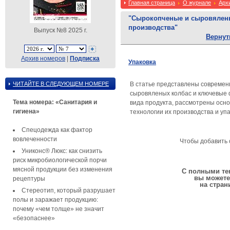
Главная страница
О журнале
Арх
"Сырокопченые и сыровялены
производства"
Выпуск №8 2025 г.
Вернут
Архив номеров
|
Подписка
Упаковка
ЧИТАЙТЕ В СЛЕДУЮЩЕМ НОМЕРЕ
В статье представлены современ
сыровяленых колбас и ключевые 
Тема номера: «Санитария и
вида продукта, рассмотрены осно
гигиена»
технологии их производства и упа
Спецодежда как фактор
вовлеченности
Чтобы добавить 
Униконс® Люкс: как снизить
риск микробиологической порчи
мясной продукции без изменения
С полными тек
вы можете
рецептуры
на стран
Стереотип, который разрушает
полы и заражает продукцию:
почему «чем толще» не значит
«безопаснее»