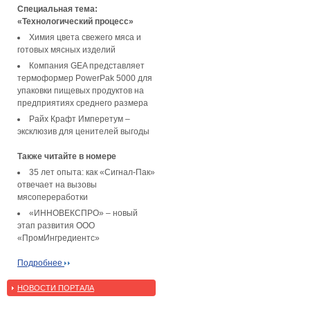
Специальная тема:
«Технологический процесс»
Химия цвета свежего мяса и
готовых мясных изделий
Компания GEA представляет
термоформер PowerPak 5000 для
упаковки пищевых продуктов на
предприятиях среднего размера
Райх Крафт Имперетум –
эксклюзив для ценителей выгоды
Также читайте в номере
35 лет опыта: как «Сигнал-Пак»
отвечает на вызовы
мясопереработки
«ИННОВЕКСПРО» – новый
этап развития ООО
«ПромИнгредиентс»
Подробнее
НОВОСТИ ПОРТАЛА