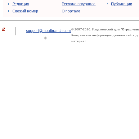
Редакция
Реклама в журнале
Публикации
Свежий номер
О портале
© 2007-2026. Издательский дом "
Отраслевы
support@meatbranch.com
Копирование информации данного сайта доп
материал