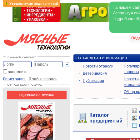
Уведомление подписчикам!
На нашем сайт
Используя сай
Подробнее об
Под
ОТРАСЛЕВАЯ ИНФОРМАЦИЯ
Новости отрасли
Популяр
запомнить
запросы
Ветеринария
Регистрация
|
Я забыл пароль
Новости
Публикации
компани
Обзор р
ПОДПИСКА НА ЖУРНАЛ
Каталог
предприятий