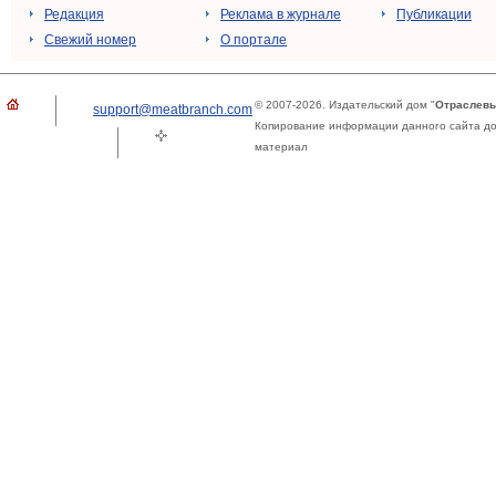
Редакция
Реклама в журнале
Публикации
Свежий номер
О портале
© 2007-2026. Издательский дом "
Отраслевы
support@meatbranch.com
Копирование информации данного сайта доп
материал