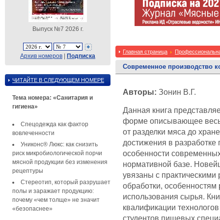
Выпуск №7 2026 г.
Главная страница
Профессиональна
Архив номеров
|
Подписка
Современное производство к
ЧИТАЙТЕ В СЛЕДУЮЩЕМ НОМЕРЕ
Авторы:
Зонин В.Г.
Тема номера: «Санитария и
гигиена»
Данная книга представляе
форме описывающее весь 
Спецодежда как фактор
от разделки мяса до хран
вовлеченности
достижения в разработке
Униконс® Люкс: как снизить
особенности современных
риск микробиологической порчи
мясной продукции без изменения
нормативной базе. Новейш
рецептуры
увязаны с практическими
Стереотип, который разрушает
обработки, особенностям
полы и заражает продукцию:
использования сырья. Кн
почему «чем толще» не значит
квалификации технологов
«безопаснее»
студентов пищевых специ