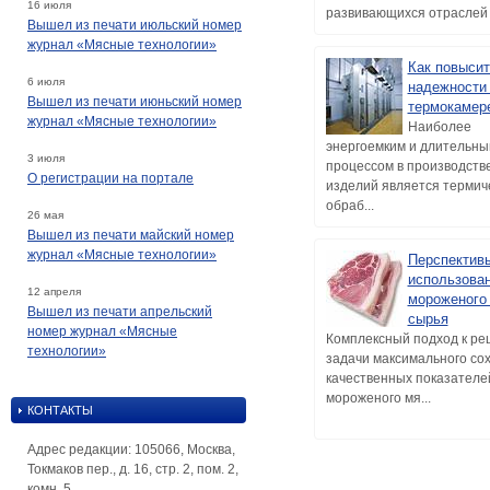
16 июля
развивающихся отраслей 
Вышел из печати июльский номер
журнал «Мясные технологии»
Как повысит
6 июля
надежности
Вышел из печати июньский номер
термокамер
журнал «Мясные технологии»
Наиболее
энергоемким и длительны
3 июля
процессом в производств
О регистрации на портале
изделий является термич
обраб...
26 мая
Вышел из печати майский номер
журнал «Мясные технологии»
Перспектив
использова
12 апреля
мороженого
Вышел из печати апрельский
сырья
номер журнал «Мясные
Комплексный подход к р
технологии»
задачи максимального со
качественных показателе
мороженого мя...
КОНТАКТЫ
Адрес редакции: 105066, Москва,
Токмаков пер., д. 16, стр. 2, пом. 2,
комн. 5