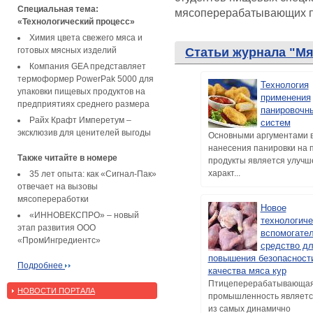
Специальная тема:
мясоперерабатывающих п
«Технологический процесс»
Химия цвета свежего мяса и
готовых мясных изделий
Статьи журнала "М
Компания GEA представляет
термоформер PowerPak 5000 для
Технология
упаковки пищевых продуктов на
применения
предприятиях среднего размера
панировочн
Райх Крафт Имперетум –
систем
эксклюзив для ценителей выгоды
Основными аргументами в
нанесения панировки на
Также читайте в номере
продукты является улучш
характ...
35 лет опыта: как «Сигнал-Пак»
отвечает на вызовы
мясопереработки
Новое
«ИННОВЕКСПРО» – новый
технологиче
этап развития ООО
вспомогате
«ПромИнгредиентс»
средство д
повышения безопасност
Подробнее
качества мяса кур
Птицеперерабатывающа
НОВОСТИ ПОРТАЛА
промышленность являетс
из самых динамично