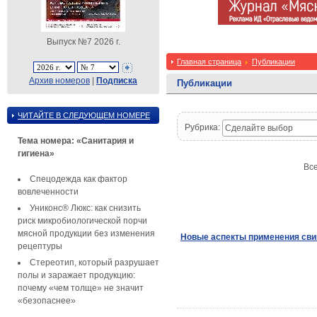
Выпуск №7 2026 г.
Главная страница
Публикации
Архив номеров
|
Подписка
Публикации
ЧИТАЙТЕ В СЛЕДУЮЩЕМ НОМЕРЕ
Рубрика:
Сделайте выбор
Тема номера: «Санитария и
гигиена»
Все
Спецодежда как фактор
вовлеченности
Униконс® Люкс: как снизить
риск микробиологической порчи
мясной продукции без изменения
Новые аспекты применения сви
рецептуры
Стереотип, который разрушает
полы и заражает продукцию:
почему «чем толще» не значит
«безопаснее»