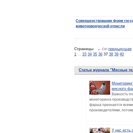
Совершенствование форм госу
животноводческой отрасли
Страницы
←
предыдущая
Ctrl
1
...
33
34
35
36
37
38
39
40
Статьи журнала "Мясные те
Мониторинг
мясного фа
Важность по
мониторинга производст
фарша признается всем
производителями, потому.
У нас есть 