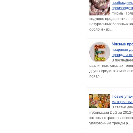
необходим
производст
Фирма «Голд
ведущее предприятие по
натуральных бараньих к
оболочек из...
Мясные про
пищевые до
правда и л
В последнее
различ ных каналах теле
других средствах массо
появл...
Новые упак
материалы 
В статье да
публикаций DLG за 2012–2
которых отражены основ
упаковочные тренды р...