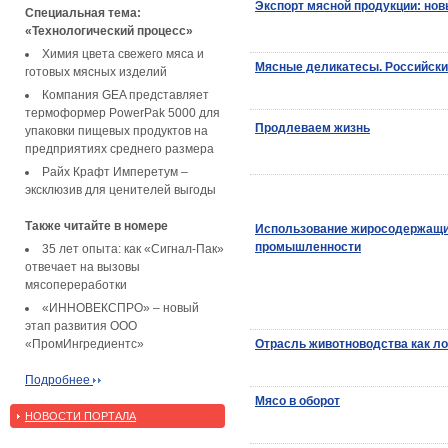
Экспорт мясной продукции: но
Специальная тема:
«Технологический процесс»
Химия цвета свежего мяса и
Мясные деликатесы. Российски
готовых мясных изделий
Компания GEA представляет
термоформер PowerPak 5000 для
Продлеваем жизнь
упаковки пищевых продуктов на
предприятиях среднего размера
Райх Крафт Имперетум –
эксклюзив для ценителей выгоды
Также читайте в номере
Использование жиросодержащи
промышленности
35 лет опыта: как «Сигнал-Пак»
отвечает на вызовы
мясопереработки
«ИННОВЕКСПРО» – новый
этап развития ООО
«ПромИнгредиентс»
Отрасль животноводства как ло
Подробнее
Мясо в оборот
НОВОСТИ ПОРТАЛА