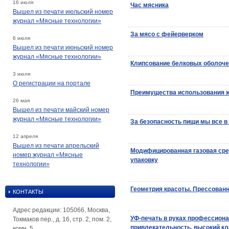
16 июля
Час мясника
Вышел из печати июльский номер
журнал «Мясные технологии»
За мясо с фейерверком
6 июля
Вышел из печати июньский номер
журнал «Мясные технологии»
Клипсование белковых оболоче
3 июля
О регистрации на портале
Преимущества использования ж
26 мая
Вышел из печати майский номер
журнал «Мясные технологии»
За безопасность пищи мы все в 
12 апреля
Вышел из печати апрельский
Модифицированная газовая сре
номер журнал «Мясные
упаковку
технологии»
Геометрия красоты. Прессован
КОНТАКТЫ
Адрес редакции: 105066, Москва,
УФ-печать в руках профессиона
Токмаков пер., д. 16, стр. 2, пом. 2,
привлекательность, высокий кл
комн. 5