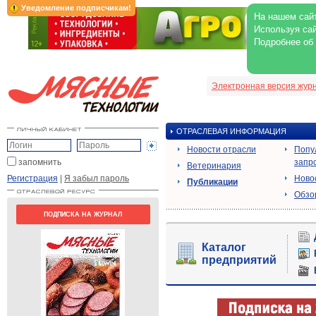
Уведомление подписчикам!
На нашем сайт
Используя сай
Подробнее об
Электронная версия жур
ОТРАСЛЕВАЯ ИНФОРМАЦИЯ
Новости отрасли
Попу
запомнить
запр
Ветеринария
Регистрация
|
Я забыл пароль
Ново
Публикации
Обзо
ПОДПИСКА НА ЖУРНАЛ
Каталог
предприятий