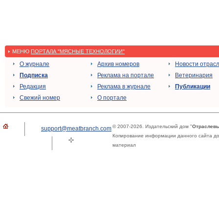
МЕНЮ
ПОРТАЛА "МЯСНЫЕ ТЕХНОЛОГИИ"
О журнале
Архив номеров
Новости отрас
Подписка
Реклама на портале
Ветеринария
Редакция
Реклама в журнале
Публикации
Свежий номер
О портале
© 2007-2026. Издательский дом "
Отраслевы
support@meatbranch.com
Копирование информации данного сайта доп
материал