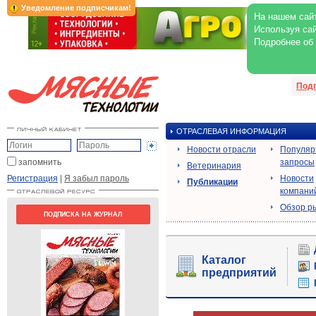
Уведомление подписчикам!
На нашем сайт
Используя сай
Подробнее об
Под
ОТРАСЛЕВАЯ ИНФОРМАЦИЯ
Новости отрасли
Популя
запомнить
запросы
Ветеринария
Регистрация
|
Я забыл пароль
Новости
Публикации
компани
Обзор р
ПОДПИСКА НА ЖУРНАЛ
Каталог
предприятий