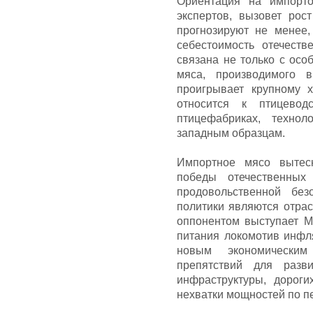
Ориентация на импорт
экспертов, вызовет рос
прогнозируют не менее,
себестоимость отечест
связана не только с осо
мяса, производимого 
проигрывает крупному х
относится к птицевод
птицефабриках, техно
западным образцам.
Импортное мясо вытесн
победы отечественных
продовольственной без
политики являются отрас
оппонентом выступает М
питания локомотив инфл
новым экономическим
препятствий для разв
инфраструктуры, дороги
нехватки мощностей по пе