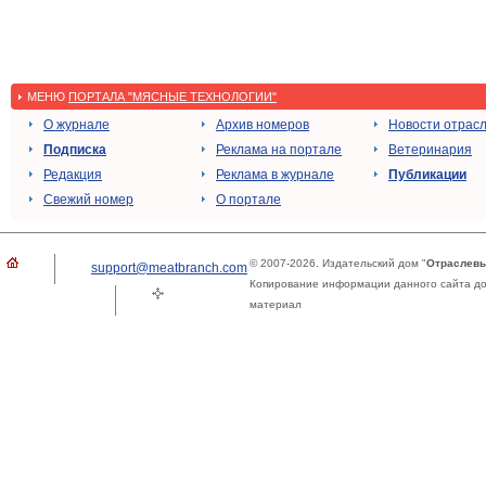
МЕНЮ
ПОРТАЛА "МЯСНЫЕ ТЕХНОЛОГИИ"
О журнале
Архив номеров
Новости отрас
Подписка
Реклама на портале
Ветеринария
Редакция
Реклама в журнале
Публикации
Свежий номер
О портале
© 2007-2026. Издательский дом "
Отраслевы
support@meatbranch.com
Копирование информации данного сайта доп
материал