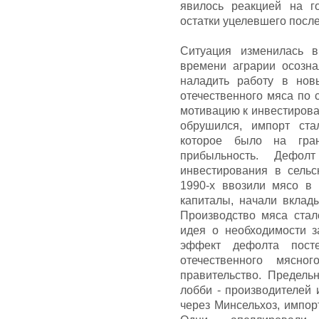
явилось реакцией на г
остатки уцелевшего после
Ситуация изменилась в
времени аграрии осозн
наладить работу в нов
отечественного мяса по 
мотивацию к инвестирован
обрушился, импорт ста
которое было на гран
прибыльность. Дефо
инвестирования в сельс
1990-х ввозили мясо в
капиталы, начали вклады
Производство мяса стал
идея о необходимости з
эффект дефолта пост
отечественного мясн
правительство. Предель
лобби - производителей 
через Минсельхоз, импор