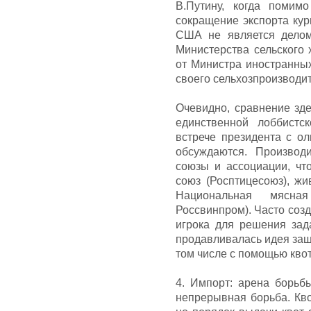
В.Путину, когда помим
сокращение экспорта кур
США не является делом
Министерства сельского 
от Министра иностранны
своего сельхозпроизводит
Очевидно, сравнение зде
единственной лоббистс
встрече президента с ол
обсуждаются. Производ
союзы и ассоциации, ч
союз (Росптицесоюз), жи
Национальная мясна
Россвинпром). Часто соз
игрока для решения зад
продавливалась идея защ
том числе с помощью квот
4. Импорт: арена борьб
непрерывная борьба. Кво