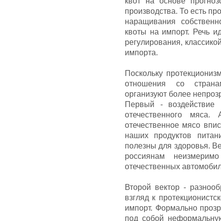
квот на основе прогно
производства. То есть пр
наращивания собственн
квоты на импорт. Речь и
регулирования, классико
импорта.
Поскольку протекционизм
отношения со странам
организуют более непрозр
Первый - воздействие 
отечественного мяса. 
отечественное мясо впи
наших продуктов питан
полезны для здоровья. Ве
россиянам неизмерим
отечественных автомобил
Второй вектор - разноо
взгляд к протекционистс
импорт. Формально проз
под собой неформальную