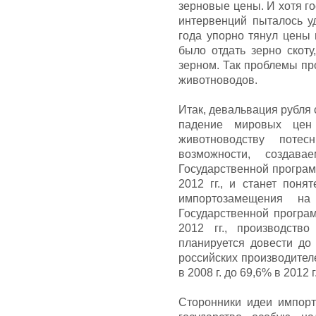
зерновые цены. И хотя г
интервенций пыталось у
года упорно тянул цены 
было отдать зерно скоту
зерном. Так проблемы пр
животноводов.
Итак, девальвация рубля 
падение мировых цен
животноводству потес
возможности, создав
Государственной програм
2012 гг., и станет поня
импортозамещения н
Государственной програм
2012 гг., производст
планируется довести до 
российских производител
в 2008 г. до 69,6% в 2012 г
Сторонники идеи импор