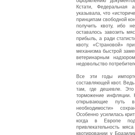
оформлению документо
Кстати, Федеральная 
указывала, что «историч
принципам свободной кон
получить квоту, ибо 
оставалось завозить мя
прибыль, а ради статист
квоту. «Страновой» пр
механизма быстрой заме
ветеринарным надзором
недовольство потребител
Все эти годы импорт
составляющей квот. Ведь 
там, где дешевле. Эт
торможение инфляции. 
открывающие путь 
необходимости» сохра
Особенно усилилась крит
когда в Европе по
привлекательность мяс
квотировании у Бразили