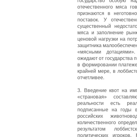
государство особую на
отечественного мяса го
признаются в неготовн
поставок. У отечестве
существенный недостат
мяса и заполнение рынк
ценовой нагрузки на потр
защитника малообеспечен
«мясными дотациями».
ожидают от государства п
в формировании платеже
крайней мере, в лоббист
отчетливее.
3. Введение квот на им
«страновая» составл
реальности есть реа
подписанные на годы 
российских животнов
количественного определ
результатом лоббист
политических игроков.