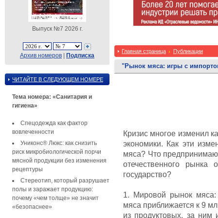
Выпуск №7 2026 г.
Главная страница
Публикации
Архив номеров
|
Подписка
"Рынок мяса: игры с импорто
ЧИТАЙТЕ В СЛЕДУЮЩЕМ НОМЕРЕ
Тема номера: «Санитария и
гигиена»
Спецодежда как фактор
вовлеченности
Кризис многое изменил ка
Униконс® Люкс: как снизить
экономики. Как эти изме
риск микробиологической порчи
мяса? Что предпринимаю
мясной продукции без изменения
отечественного рынка 
рецептуры
государство?
Стереотип, который разрушает
полы и заражает продукцию:
1. Мировой рынок мяса:
почему «чем толще» не значит
мяса приближается к 9 мл
«безопаснее»
из продуктовых, за ним 