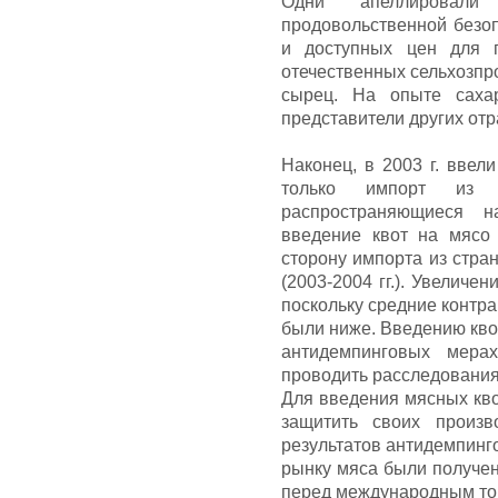
Одни апеллировали
продовольственной безоп
и доступных цен для п
отечественных сельхозпр
сырец. На опыте сахар
представители других отр
Наконец, в 2003 г. ввел
только импорт из 
распространяющиеся 
введение квот на мясо
сторону импорта из стран
(2003-2004 гг.). Увеличе
поскольку средние контр
были ниже. Введению кво
антидемпинговых мера
проводить расследования
Для введения мясных кво
защитить своих произв
результатов антидемпинг
рынку мяса были получен
перед международным то