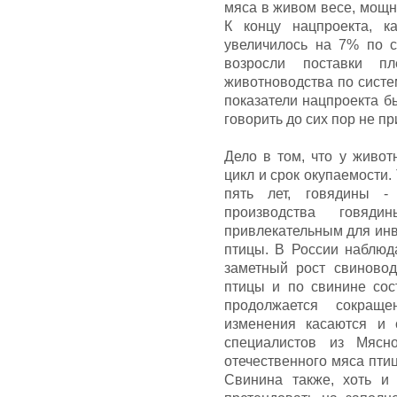
мяса в живом весе, мощно
К концу нацпроекта, к
увеличилось на 7% по с
возросли поставки п
животноводства по систе
показатели нацпроекта б
говорить до сих пор не пр
Дело в том, что у живо
цикл и срок окупаемости.
пять лет, говядины -
производства говяд
привлекательным для инв
птицы. В России наблюд
заметный рост свиновод
птицы и по свинине сос
продолжается сокраще
изменения касаются и 
специалистов из Мясн
отечественного мяса пти
Свинина также, хоть и