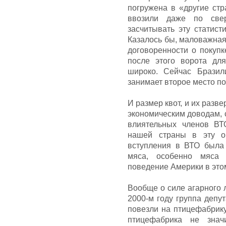
погружена в «другие ст
ввозили даже по свер
засчитывать эту статист
Казалось бы, маловажная
договоренности о покуп
после этого ворота дл
широко. Сейчас Бразил
занимает второе место п
И размер квот, и их разв
экономическим доводам, 
влиятельных членов ВТ
нашей страны в эту о
вступления в ВТО была
мяса, особенно мяса
поведение Америки в это
Вообще о силе агарного 
2000-м году группа депу
повезли на птицефабрику
птицефабрика не знач