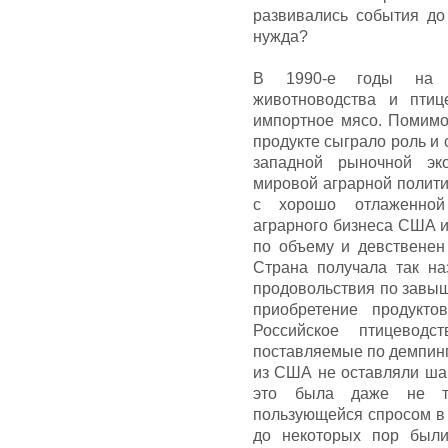
развивались события до
нужда?
В 1990-е годы на ф
животноводства и птиц
импортное мясо. Помимо
продукте сыграло роль и 
западной рыночной эк
мировой аграрной полити
с хорошо отлаженной 
аграрного бизнеса США и
по объему и девственен
Страна получала так н
продовольствия по завы
приобретение продукто
Российское птицеводс
поставляемые по демпин
из США не оставляли ша
это была даже не то
пользующейся спросом в 
до некоторых пор были