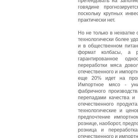
претендовать на заполн
говядине прогнозирует
поскольку крупных инве
практически нет.
Но не только в нехватке
технологически более уд
и в общественном питан
формат колбасы, а 
гарантированное одн
переработки мяса дово
отечественного и импортн
еще 20% идет на прои
Импортное мясо - уни
фабричного производств
перепадами качества и 
отечественного продукт
технологические и цено
предпочтение импортно
рознице, наоборот, пред
розница и переработк
отечественного и импортн