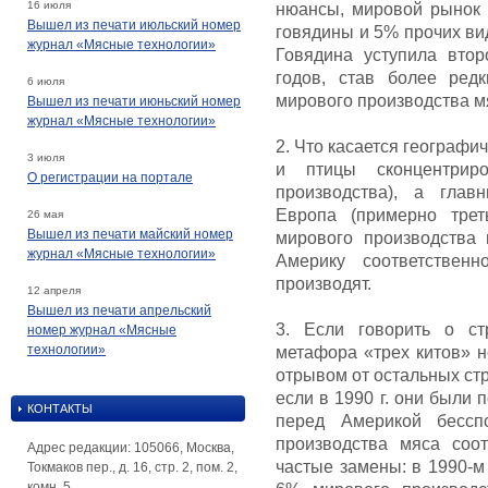
16 июля
нюансы, мировой рынок 
Вышел из печати июльский номер
говядины и 5% прочих вид
журнал «Мясные технологии»
Говядина уступила вто
годов, став более ред
6 июля
мирового производства мя
Вышел из печати июньский номер
журнал «Мясные технологии»
2. Что касается географи
3 июля
и птицы сконцентри
О регистрации на портале
производства), а глав
Европа (примерно тре
26 мая
Вышел из печати майский номер
мирового производства
журнал «Мясные технологии»
Америку соответствен
производят.
12 апреля
Вышел из печати апрельский
3. Если говорить о ст
номер журнал «Мясные
технологии»
метафора «трех китов» н
отрывом от остальных стр
если в 1990 г. они были 
КОНТАКТЫ
перед Америкой бесс
производства мяса соот
Адрес редакции: 105066, Москва,
частые замены: в 1990-м
Токмаков пер., д. 16, стр. 2, пом. 2,
комн. 5