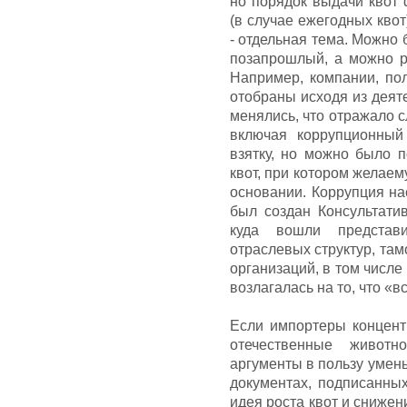
но порядок выдачи квот
(в случае ежегодных кво
- отдельная тема. Можно 
позапрошлый, а можно ре
Например, компании, пол
отобраны исходя из деят
менялись, что отражало с
включая коррупционный
взятку, но можно было 
квот, при котором желае
основании. Коррупция нас
был создан Консультати
куда вошли представи
отраслевых структур, та
организаций, в том числ
возлагалась на то, что «вс
Если импортеры концентр
отечественные живот
аргументы в пользу умен
документах, подписанны
идея роста квот и снижен