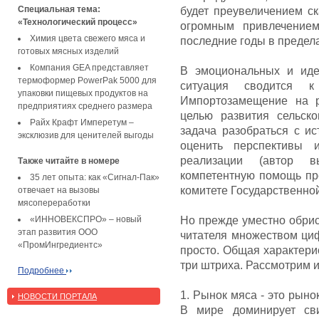
Специальная тема:
будет преувеличением ск
«Технологический процесс»
огромным привлечением
Химия цвета свежего мяса и
последние годы в предел
готовых мясных изделий
Компания GEA представляет
В эмоциональных и иде
термоформер PowerPak 5000 для
ситуация сводится 
упаковки пищевых продуктов на
Импортозамещение на р
предприятиях среднего размера
целью развития сельск
Райх Крафт Имперетум –
задача разобраться с и
эксклюзив для ценителей выгоды
оценить перспективы 
реализации (автор в
Также читайте в номере
компетентную помощь пре
35 лет опыта: как «Сигнал-Пак»
комитете Государственно
отвечает на вызовы
мясопереработки
«ИННОВЕКСПРО» – новый
Но прежде уместно обрис
этап развития ООО
читателя множеством циф
«ПромИнгредиентс»
просто. Общая характери
три штриха. Рассмотрим и
Подробнее
1. Рынок мяса - это рыно
НОВОСТИ ПОРТАЛА
В мире доминирует сви