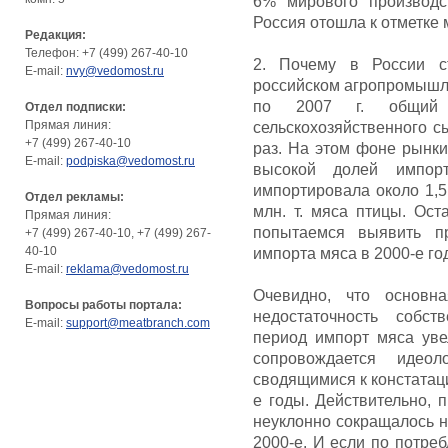
6% мирового производст
Россия отошла к отметке 
Редакция:
Телефон: +7 (499) 267-40-10
2. Почему в России с
E-mail:
nvy@vedomost.ru
российском агропромышлен
по 2007 г. общий 
Отдел подписки:
Прямая линия:
сельскохозяйственного сы
+7 (499) 267-40-10
раз. На этом фоне рынки
E-mail:
podpiska@vedomost.ru
высокой долей импор
импортировала около 1,5
Отдел рекламы:
млн. т. мяса птицы. Ос
Прямая линия:
попытаемся выявить п
+7 (499) 267-40-10, +7 (499) 267-
40-10
импорта мяса в 2000-е го
E-mail:
reklama@vedomost.ru
Очевидно, что основн
Вопросы работы портала:
недостаточность собст
E-mail:
support@meatbranch.com
период импорт мяса уве
сопровождается идеол
сводящимися к констатац
е годы. Действительно, 
неуклонно сокращалось н
2000-е. И если по потре