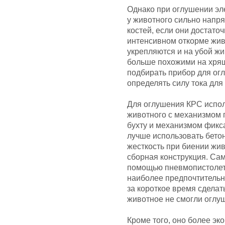
Однако при оглушении эл
у животного сильно напря
костей, если они достаточ
интенсивном откорме живо
укрепляются и на убой ж
больше похожими на хрящ
подбирать прибор для ог
определять силу тока для
Для оглушения КРС испол
животного с механизмом 
бухту и механизмом фикс
лучше использовать бетон
жесткость при биении жи
сборная конструкция. Са
помощью пневмопистолета
наиболее предпочтительны
за короткое время сделат
животное не смогли оглуш
Кроме того, оно более эк