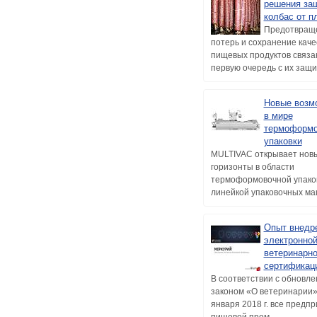
решения за
колбас от п
Предотвращ
потерь и сохранение каче
пищевых продуктов связа
первую очередь с их защит
Новые возм
в мире
термоформо
упаковки
MULTIVAC открывает нов
горизонты в области
термоформовочной упаков
линейкой упаковочных маш
Опыт внедр
электронно
ветеринарн
сертификац
В соответствии с обновл
законом «О ветеринарии»
января 2018 г. все предп