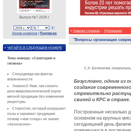
Выпуск №7 2026 г.
Главная страница
Публикации
Архив номеров
|
Подписка
"Вопросы организации соврем
ЧИТАЙТЕ В СЛЕДУЮЩЕМ НОМЕРЕ
Тема номера: «Санитария и
гигиена»
С.А. Беляничев, генеральны
Спецодежда как фактор
вовлеченности
Безусловно, одним из
Униконс® Люкс: как снизить
создание современного
риск микробиологической порчи
стремительно растущ
мясной продукции без изменения
свиней и КРС в стране.
рецептуры
Стереотип, который разрушает
Построенные несколько де
полы и заражает продукцию:
основном на крупных мя
почему «чем толще» не значит
сегодняшний день физиче
«безопаснее»
появившихся в последние 