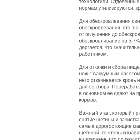
технологией. Отделенные
нормам утилизируются, к
Для обескровлевания сви
обескровлевания, что, в
от оглушения до обескро
обескровливание на 5-7%,
дергается, что значител
работником.
Для откачки и сбора пищ
нож с вакуумным насосом,
него откачивается кровь 
для ее сбора. Переработк
в основном ее сдают на 
кормов.
Важный этап, который пр
снятие щетины и зачистка
самые дорогостоящие маш
щетиной, то чтобы избав
в шпарчане, что приводит