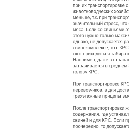
при их транспортировке с
животноводческих хозяйс
меньше, т.к. при трансп
значительный стресс, что
мяса. Если со свиньями э
этого нужно только макси
однако, не допускается р
свинокомплексе, то с КРС 
скот приходиться забирать
Например, даже в странах
затрачивается в среднем 
голову КРС.
При транспортировке КРС
перевозчиков, а для дост
трехэтажные прицепы вме
После транспортировки ж
содержания, где устанав
свиней и для КРС. Если 
поочередно, то допускает