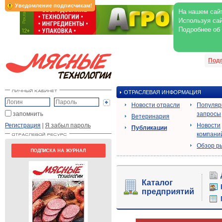
Уведомление подписчикам!
На нашем сайт
Используя сай
Подробнее об
Под
ОТРАСЛЕВАЯ ИНФОРМАЦИЯ
Новости отрасли
Популя
запомнить
запросы
Ветеринария
Регистрация
|
Я забыл пароль
Новости
Публикации
компани
Обзор р
ПОДПИСКА НА ЖУРНАЛ
Каталог
предприятий