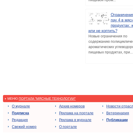
пищевой пром...
Ограничени
пау 4 в мяс
продуктах: 
или не коптить?
Новые ограничения по
содержанию полицикличе
ароматических углеводор
пищевых продуктах, при...
МЕНЮ
ПОРТАЛА "МЯСНЫЕ ТЕХНОЛОГИИ"
О журнале
Архив номеров
Новости отрас
Подписка
Реклама на портале
Ветеринария
Редакция
Реклама в журнале
Публикации
Свежий номер
О портале