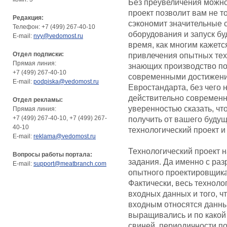
Без преувеличения можно 
проект позволит вам не т
Редакция:
сэкономит значительные с
Телефон: +7 (499) 267-40-10
оборудования и запуск бу
E-mail:
nvy@vedomost.ru
время, как многим кажетс
Отдел подписки:
привлечения опытных тех
Прямая линия:
знающих производство по 
+7 (499) 267-40-10
современными достижени
E-mail:
podpiska@vedomost.ru
Евростандарта, без чего 
действительно современн
Отдел рекламы:
уверенностью сказать, что
Прямая линия:
+7 (499) 267-40-10, +7 (499) 267-
получить от вашего будущ
40-10
технологический проект и
E-mail:
reklama@vedomost.ru
Технологический проект н
Вопросы работы портала:
задания. Да именно с раз
E-mail:
support@meatbranch.com
опытного проектировщика
Фактически, весь техноло
входных данных и того, ч
входным относятся данны
выращивались и по какой 
свиней, периодичности по