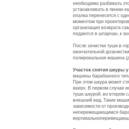
необходимо разбивать это
устанавливать в линию е
опалка перенесется с од
моментом при проектиров
организация возврата са
подаются в шпарчан, к зо
После зачистки туши в г
окончательной дозачистки
полировальная машина (д
Участок снятия шкуры у
машины барабанного тип
При этом шкура может стяг
вверх. В первом случае 
туши шкурой, во втором 
внешний вид. Такие маши
зависимости от производ
неперемещающимся бараб
вертикальноперемещающи