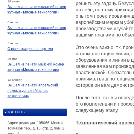
16 июля
решить эту задачу. Безус
Вышел из печати июльский номер
на себе, поэтому приходи
журнал «Мясные технологии»
опытом проектирования 
европейским меркам убой
6 июля
Вышел из печати июньский номер
производствами изучайте 
журнал «Мясные технологии»
вашими планами по объе
3 июля
Это очень важно, т.к. про
О регистрации на портале
на комплектацию линии, с
26 мая
оборудования и линии в ц
Вышел из печати майский номер
заявленная вам производ
журнал «Мясные технологии»
практической. Обязательн
принимал ваш потенциаль
12 апреля
которое он вам демонстри
Вышел из печати апрельский
номер журнал «Мясные
технологии»
После того, как вы опред
его компетенции и профе
следующему этапу.
КОНТАКТЫ
Технологический проек
Адрес редакции: 105066, Москва,
Токмаков пер., д. 16, стр. 2, пом. 2,
комн. 5