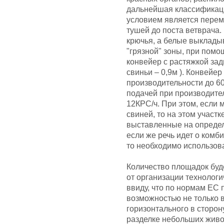
дальнейшая классификац
условием является перем
тушей до поста ветврача
крючья, а белые выкладыв
"грязной" зоны, при пом
конвейер с растяжкой зад
свиньи – 0,9м ). Конвейе
производительности до 60
подачей при производител
12КРС/ч. При этом, если 
свиней, то на этом участ
выставленные на определ
если же речь идет о комб
то необходимо использов
Количество площадок буде
от организации технологи
ввиду, что по нормам ЕС
возможностью не только 
горизонтального в сторону
разделке небольших живот