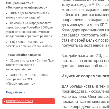
Специальная тема:
тому же каждый АПК, в со
«Технологический процесс»
комплекс по выращиванию 
Химия цвета свежего мяса и
сейчас и строятся компле
готовых мясных изделий
направления, а выращива
Компания GEA представляет
до минимума и мясо КРС 
термоформер PowerPak 5000 для
благодаря крестьянским 
упаковки пищевых продуктов на
старается построить бойн
предприятиях среднего размера
ставит своей целью постр
Райх Крафт Имперетум –
получать качественное и 
эксклюзив для ценителей выгоды
Также читайте в номере
Как добиться этого? Здес
читателя на некоторых о
35 лет опыта: как «Сигнал-Пак»
отвечает на вызовы
достижению данной цели.
мясопереработки
«ИННОВЕКСПРО» – новый
Изучение современного
этап развития ООО
«ПромИнгредиентс»
Для большинства из тех, 
производства, к сожалени
Подробнее
мало изучена. Опытом соз
похвастаться не многие, 
НОВОСТИ ПОРТАЛА
этапе определиться с вы