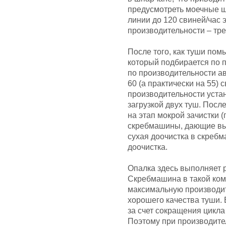
предусмотреть моечные 
линии до 120 свиней/час
производительности – тр
После того, как туши пом
который подбирается по 
по производительности а
60 (а практически на 55) 
производительности уста
загрузкой двух туш. Пос
на этап мокрой зачистки 
скребмашины, дающие выс
сухая доочистка в скребм
доочистка.
Опалка здесь выполняет 
Скребмашина в такой ком
максимальную производит
хорошего качества туши.
за счет сокращения цикла
Поэтому при производител