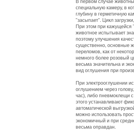
В первом случае животных
специальную камеру, в к
глубину в герметичную ка
"засыпает". Цикл загрузки
При этом при кажущейся 
животное испытывает знач
поэтому улучшения качес
существенно, основные ж
переломов, как от некото
немного более розовый цв
весьма значительна и эк
вид оглушения при произв
При электрооглушении ис
оглушением через голову, 
час), либо пневмоклещи с
этого устанавливают фик
автоматической выгрузко
можно использовать прост
экономичный и при средне
весьма оправдан.