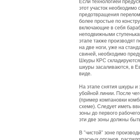
Если технологией предусм
этот участок необходимо
предотвращения перелом
более простые по констру
включающие в себя бара
неподвижными ступенькам
этапе также производят 
на две ноги, уже на станд
свиней, необходимо пред
Шкуры КРС складируются 
шкуры засаливаются, в Е
виде.
На этапе снятия шкуры и 
убойной линии. После чег
(пример компановки комб
схеме). Следует иметь вв
зоны до первого рабочего 
эти две зоны должны быт
В "чистой" зоне производ
красных органов, распило