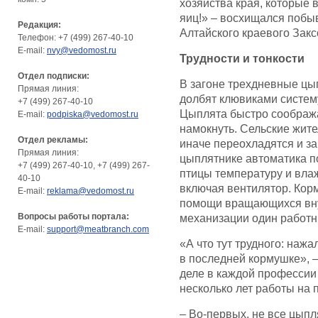
хозяйства края, которые
яиц!» – восхищался побы
Редакция:
Алтайского краевого Зак
Телефон: +7 (499) 267-40-10
E-mail:
nvy@vedomost.ru
Трудности и тонкости
Отдел подписки:
В загоне трехдневные цы
Прямая линия:
долбят клювиками систем
+7 (499) 267-40-10
Цыплята быстро соображаю
E-mail:
podpiska@vedomost.ru
намокнуть. Сельские жите
Отдел рекламы:
иначе переохладятся и за
Прямая линия:
цыплятнике автоматика 
+7 (499) 267-40-10, +7 (499) 267-
птицы температуру и влаж
40-10
включая вентилятор. Корм
E-mail:
reklama@vedomost.ru
помощи вращающихся вну
Вопросы работы портала:
механизации один работни
E-mail:
support@meatbranch.com
«А что тут трудного: нажа
в последней кормушке», 
деле в каждой профессии е
несколько лет работы на 
– Во-первых, не все цыпл