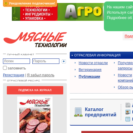
Уведомление подписчикам!
На нашем сайт
Используя сай
Подробнее об
Под
ОТРАСЛЕВАЯ ИНФОРМАЦИЯ
Новости отрасли
Популя
запомнить
запросы
Ветеринария
Регистрация
|
Я забыл пароль
Новости
Публикации
компани
Обзор р
ПОДПИСКА НА ЖУРНАЛ
Каталог
предприятий