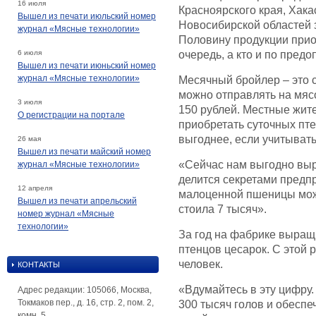
16 июля
Красноярского края, Хака
Вышел из печати июльский номер
Новосибирской областей 
журнал «Мясные технологии»
Половину продукции прио
6 июля
очередь, а кто и по предо
Вышел из печати июньский номер
журнал «Мясные технологии»
Месячный бройлер – это с
можно отправлять на мясо
3 июля
150 рублей. Местные жите
О регистрации на портале
приобретать суточных пте
выгоднее, если учитывать
26 мая
Вышел из печати майский номер
«Сейчас нам выгодно выр
журнал «Мясные технологии»
делится секретами предп
12 апреля
малоценной пшеницы можн
Вышел из печати апрельский
стоила 7 тысяч».
номер журнал «Мясные
технологии»
За год на фабрике выращи
птенцов цесарок. С этой 
человек.
КОНТАКТЫ
«Вдумайтесь в эту цифру
Адрес редакции: 105066, Москва,
Токмаков пер., д. 16, стр. 2, пом. 2,
300 тысяч голов и обесп
комн. 5