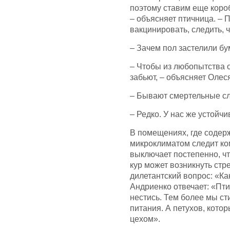
поэтому ставим еще короб
– объясняет птичница. –
вакцинировать, следить,
– Зачем пол застелили бу
– Чтобы из любопытства о
забьют, – объясняет Олес
– Бывают смертельные с
– Редко. У нас же устойч
В помещениях, где содерж
микроклиматом следит ко
выключает постепенно, чт
кур может возникнуть стр
дилетантский вопрос: «Ка
Андриенко отвечает: «Птиц
нестись. Тем более мы с
питания. А петухов, кото
цехом».