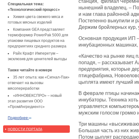
станция, филиал Черемно
Специальная тема:
нынешний владелец. – По
«Технологический процесс»
и нам глава районной адм
Химия цвета свежего мяса и
Постепенно выкупили и р
готовых мясных изделий
Держим бройлерных кур, у
Компания GEA представляет
термоформер PowerPak 5000 для
Основная продукция ИП 
упаковки пищевых продуктов на
инкубационных машинах, а
предприятиях среднего размера
Райх Крафт Имперетум –
«Качество на рынке яиц п
эксклюзив для ценителей выгоды
попадя, – рассказывает А
предприятия, которые де
Также читайте в номере
птицефабрика, Новоеловс
35 лет опыта: как «Сигнал-Пак»
цыплята имеют лучший им
отвечает на вызовы
мясопереработки
В феврале птицы начинаю
«ИННОВЕКСПРО» – новый
инкубаторы. Техника хоть
этап развития ООО
управляется компьютером
«ПромИнгредиентс»
мужским голосом громко 
Подробнее
Три машины «высиживают»
НОВОСТИ ПОРТАЛА
Большая часть из них жив
Потом цыплят распродают