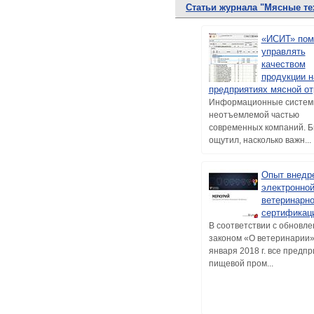
Статьи журнала "Мясные те
«ИСИТ» пом
управлять
качеством
продукции н
предприятиях мясной о
Информационные систем
неотъемлемой частью
современных компаний. Б
ощутил, насколько важн...
Опыт внедр
электронно
ветеринарн
сертификац
В соответствии с обновл
законом «О ветеринарии»
января 2018 г. все предп
пищевой пром...