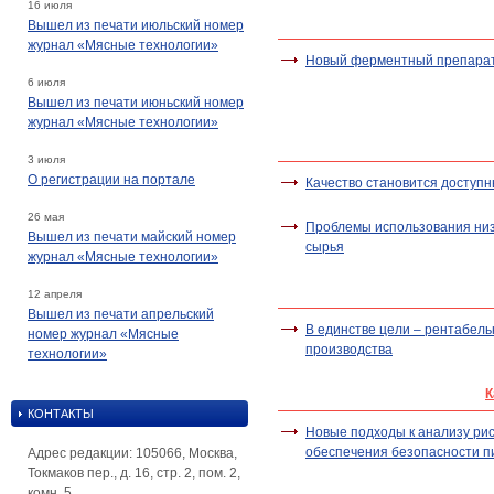
16 июля
Вышел из печати июльский номер
журнал «Мясные технологии»
Новый ферментный препара
6 июля
Вышел из печати июньский номер
журнал «Мясные технологии»
3 июля
О регистрации на портале
Качество становится доступ
26 мая
Проблемы использования низ
Вышел из печати майский номер
сырья
журнал «Мясные технологии»
12 апреля
Вышел из печати апрельский
В единстве цели – рентабель
номер журнал «Мясные
производства
технологии»
К
КОНТАКТЫ
Новые подходы к анализу рис
обеспечения безопасности 
Адрес редакции: 105066, Москва,
Токмаков пер., д. 16, стр. 2, пом. 2,
комн. 5