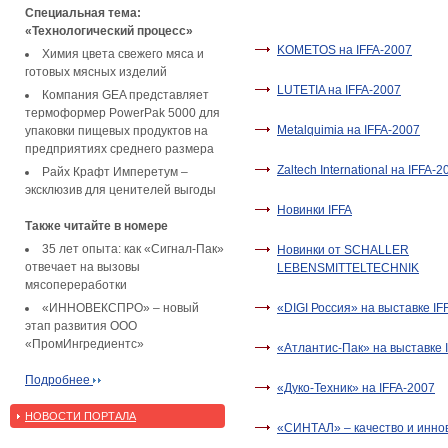
Специальная тема:
«Технологический процесс»
KOMETOS на IFFA-2007
Химия цвета свежего мяса и
готовых мясных изделий
LUTETIA на IFFA-2007
Компания GEA представляет
термоформер PowerPak 5000 для
Metalquimia на IFFA-2007
упаковки пищевых продуктов на
предприятиях среднего размера
Zaltech International на IFFA-2
Райх Крафт Имперетум –
эксклюзив для ценителей выгоды
Новинки IFFA
Также читайте в номере
35 лет опыта: как «Сигнал-Пак»
Новинки от SCHALLER
отвечает на вызовы
LEBENSMITTELTECHNIK
мясопереработки
«ИННОВЕКСПРО» – новый
«DIGI Россия» на выставке IF
этап развития ООО
«ПромИнгредиентс»
«Атлантис-Пак» на выставке 
Подробнее
«Дуко-Техник» на IFFA-2007
НОВОСТИ ПОРТАЛА
«СИНТАЛ» – качество и инно