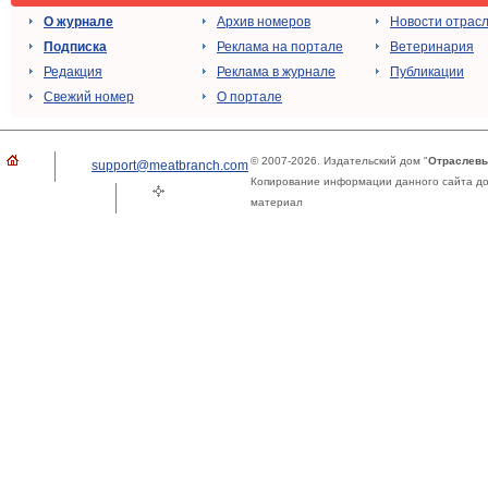
О журнале
Архив номеров
Новости отрас
Подписка
Реклама на портале
Ветеринария
Редакция
Реклама в журнале
Публикации
Свежий номер
О портале
© 2007-2026. Издательский дом "
Отраслевы
support@meatbranch.com
Копирование информации данного сайта доп
материал