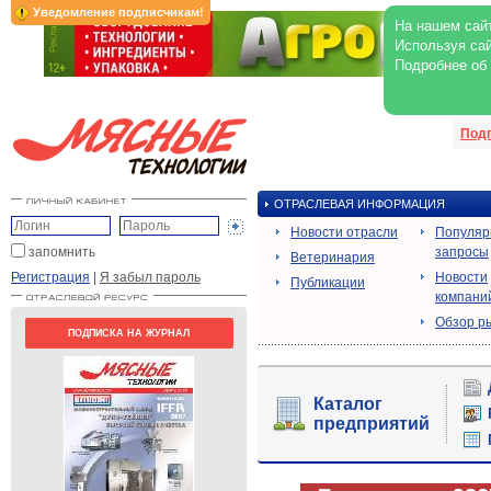
Уведомление подписчикам!
На нашем сайт
Используя сай
Подробнее об
Под
ОТРАСЛЕВАЯ ИНФОРМАЦИЯ
Новости отрасли
Популя
запомнить
запросы
Ветеринария
Регистрация
|
Я забыл пароль
Новости
Публикации
компани
Обзор р
ПОДПИСКА НА ЖУРНАЛ
Каталог
предприятий