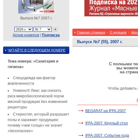
Выпуск №7 2007 г.
Главная страница
О журнале
Арх
Архив номеров
|
Подписка
Выпуск №7 (55), 2007 г.
ЧИТАЙТЕ В СЛЕДУЮЩЕМ НОМЕРЕ
Тема номера: «Санитария и
С полными тек
гигиена»
вы можете
на стран
Спецодежда как фактор
вовлеченности
Чтобы добавить 
Униконс® Люкс: как снизить
риск микробиологической порчи
мясной продукции без изменения
рецептуры
BEGARAT на IFFA-2007
Стереотип, который разрушает
полы и заражает продукцию:
IFFA-2007. Круглый стол
почему «чем толще» не значит
«безопаснее»
IFFA-2007. Событие года