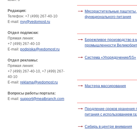
Редакция:
Мясорастительные паштеты 
Телефон: +7 (499) 267-40-10
функционального питания
E-mail:
nvy@vedomost.ru
Отдел подписки:
Прямая линия:
Бережливое производство в 
+7 (499) 267-40-10
промышленности Великобри
E-mail:
podpiska@vedomost.ru
Система «Упорядочение/5S»
Отдел рекламы:
Прямая линия:
+7 (499) 267-40-10, +7 (499) 267-
40-10
E-mail:
reklama@vedomost.ru
Мастера массирования
Вопросы работы портала:
E-mail:
support@meatbranch.com
Продление сроков хранения 
питания с использованием г
Сибирь в центре внимания