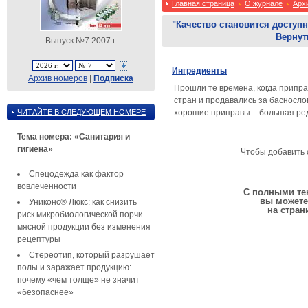
Главная страница
О журнале
Арх
"Качество становится доступ
Вернут
Выпуск №7 2007 г.
Ингредиенты
Архив номеров
|
Подписка
Прошли те времена, когда припр
стран и продавались за басносло
ЧИТАЙТЕ В СЛЕДУЮЩЕМ НОМЕРЕ
хорошие приправы – большая ред
Тема номера: «Санитария и
гигиена»
Чтобы добавить 
Спецодежда как фактор
вовлеченности
С полными тек
вы можете
Униконс® Люкс: как снизить
на стран
риск микробиологической порчи
мясной продукции без изменения
рецептуры
Стереотип, который разрушает
полы и заражает продукцию:
почему «чем толще» не значит
«безопаснее»