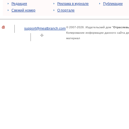
Редакция
Реклама в журнале
Публикации
Свежий номер
О портале
© 2007-2026. Издательский дом "
Отраслевы
support@meatbranch.com
Копирование информации данного сайта доп
материал