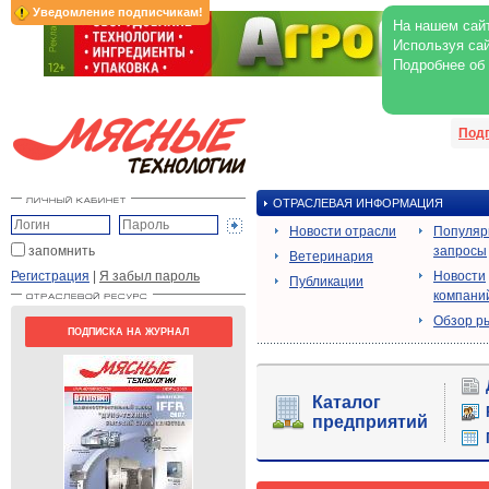
Уведомление подписчикам!
На нашем сайт
Используя сай
Подробнее об
Под
ОТРАСЛЕВАЯ ИНФОРМАЦИЯ
Новости отрасли
Популя
запомнить
запросы
Ветеринария
Регистрация
|
Я забыл пароль
Новости
Публикации
компани
Обзор р
ПОДПИСКА НА ЖУРНАЛ
Каталог
предприятий