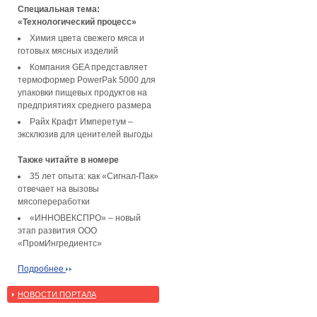
Специальная тема:
«Технологический процесс»
Химия цвета свежего мяса и
готовых мясных изделий
Компания GEA представляет
термоформер PowerPak 5000 для
упаковки пищевых продуктов на
предприятиях среднего размера
Райх Крафт Имперетум –
эксклюзив для ценителей выгоды
Также читайте в номере
35 лет опыта: как «Сигнал-Пак»
отвечает на вызовы
мясопереработки
«ИННОВЕКСПРО» – новый
этап развития ООО
«ПромИнгредиентс»
Подробнее
НОВОСТИ ПОРТАЛА