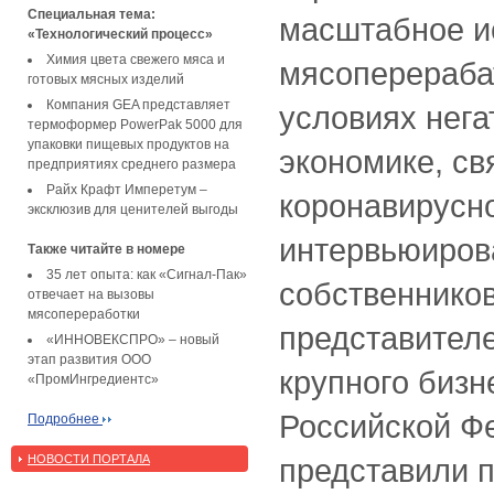
Специальная тема:
масштабное и
«Технологический процесс»
Химия цвета свежего мяса и
мясоперераба
готовых мясных изделий
Компания GEA представляет
условиях нега
термоформер PowerPak 5000 для
упаковки пищевых продуктов на
экономике, св
предприятиях среднего размера
Райх Крафт Имперетум –
коронавирусн
эксклюзив для ценителей выгоды
интервьюиров
Также читайте в номере
35 лет опыта: как «Сигнал-Пак»
собственников
отвечает на вызовы
мясопереработки
представителе
«ИННОВЕКСПРО» – новый
этап развития ООО
крупного бизн
«ПромИнгредиентс»
Российской Фе
Подробнее
НОВОСТИ ПОРТАЛА
представили 