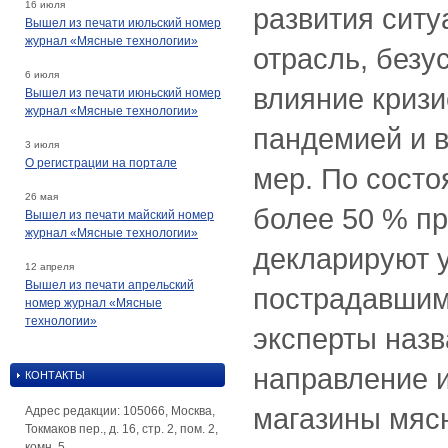
16 июля
развития ситу
Вышел из печати июльский номер
журнал «Мясные технологии»
отрасль, безу
6 июля
влияние кризи
Вышел из печати июньский номер
журнал «Мясные технологии»
пандемией и 
3 июля
О регистрации на портале
мер. По состо
26 мая
более 50 % п
Вышел из печати майский номер
журнал «Мясные технологии»
декларируют 
12 апреля
Вышел из печати апрельский
пострадавшим
номер журнал «Мясные
технологии»
эксперты наз
направление 
КОНТАКТЫ
магазины мясн
Адрес редакции: 105066, Москва,
Токмаков пер., д. 16, стр. 2, пом. 2,
комн. 5