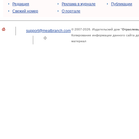
Редакция
Реклама в журнале
Публикации
Свежий номер
О портале
© 2007-2026. Издательский дом "
Отраслевы
support@meatbranch.com
Копирование информации данного сайта доп
материал