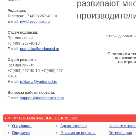
развивают мн
Редакция:
производители
Телефон: +7 (499) 267-40-10
E-mail:
nvy@vedomost.ru
Отдел подписки:
Чтобы добавить 
Прямая линия:
+7 (499) 267-40-10
E-mail:
podpiska@vedomost.ru
С полными тек
вы можете
Отдел рекламы:
на стран
Прямая линия:
+7 (499) 267-40-10, +7 (499) 267-
40-10
E-mail:
reklama@vedomost.ru
Вопросы работы портала:
E-mail:
support@meatbranch.com
МЕНЮ
ПОРТАЛА "МЯСНЫЕ ТЕХНОЛОГИИ"
О журнале
Архив номеров
Новости отрас
Подписка
Реклама на портале
Ветеринария