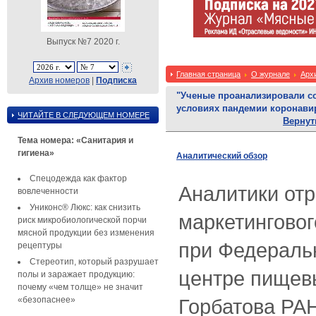
Выпуск №7 2020 г.
Главная страница
О журнале
Арх
Архив номеров
|
Подписка
"Ученые проанализировали с
условиях пандемии коронави
ЧИТАЙТЕ В СЛЕДУЮЩЕМ НОМЕРЕ
Вернут
Тема номера: «Санитария и
гигиена»
Аналитический обзор
Спецодежда как фактор
Аналитики отр
вовлеченности
Униконс® Люкс: как снизить
маркетинговог
риск микробиологической порчи
мясной продукции без изменения
при Федераль
рецептуры
Стереотип, который разрушает
центре пищевы
полы и заражает продукцию:
почему «чем толще» не значит
«безопаснее»
Горбатова РА