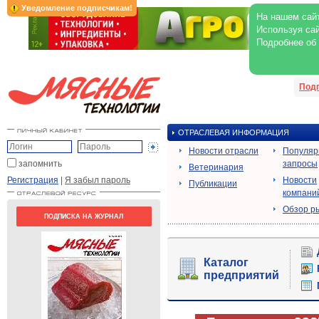
Уведомление подписчикам!
На нашем сайт
Используя сай
Подробнее об
Под
ОТРАСЛЕВАЯ ИНФОРМАЦИЯ
Новости отрасли
Популя
запомнить
запросы
Ветеринария
Регистрация
|
Я забыл пароль
Новости
Публикации
компани
Обзор р
ПОДПИСКА НА ЖУРНАЛ
Каталог
предприятий