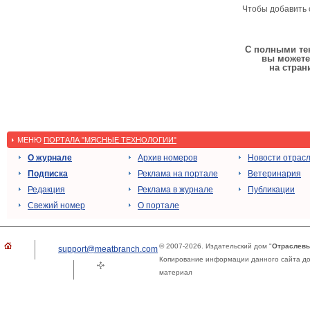
Чтобы добавить 
С полными тек
вы можете
на стран
МЕНЮ
ПОРТАЛА "МЯСНЫЕ ТЕХНОЛОГИИ"
О журнале
Архив номеров
Новости отрас
Подписка
Реклама на портале
Ветеринария
Редакция
Реклама в журнале
Публикации
Свежий номер
О портале
© 2007-2026. Издательский дом "
Отраслевы
support@meatbranch.com
Копирование информации данного сайта доп
материал