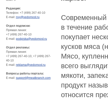
Редакция:
Телефон: +7 (499) 267-40-10
Современный 
E-mail:
nvy@vedomost.ru
в течение раб
Отдел подписки:
Прямая линия:
+7 (499) 267-40-10
покупает нес
E-mail:
podpiska@vedomost.ru
кусков мяса (
Отдел рекламы:
Прямая линия:
Мясо, куплен
+7 (499) 267-40-10, +7 (499) 267-
40-10
всего выгляди
E-mail:
reklama@vedomost.ru
мякоти, запек
Вопросы работы портала:
E-mail:
support@meatbranch.com
продукт назыв
относится пре