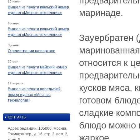
предваритель
16 июля
Вышел из печати июльский номер
маринаде.
журнал «Мясные технологии»
6 июля
Вышел из печати июньский номер
журнал «Мясные технологии»
Зауербратен (
3 июля
маринованная 
О регистрации на портале
относится к ц
26 мая
Вышел из печати майский номер
предваритель
журнал «Мясные технологии»
12 апреля
кусков мяса, 
Вышел из печати апрельский
номер журнал «Мясные
готовом блюд
технологии»
сладкие компо
КОНТАКТЫ
блюдо можно 
Адрес редакции: 105066, Москва,
Токмаков пер., д. 16, стр. 2, пом. 2,
жаркое.
комн. 5