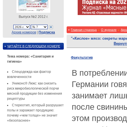
Выпуск №2 2012 г.
Главная страница
О журнале
Арх
Архив номеров
|
Подписка
"«Кислое» мясо: секреты мар
Вернут
ЧИТАЙТЕ В СЛЕДУЮЩЕМ НОМЕРЕ
Тема номера: «Санитария и
Факультатив
гигиена»
В потреблении
Спецодежда как фактор
вовлеченности
Германии гов
Униконс® Люкс: как снизить
риск микробиологической порчи
занимает лишь
мясной продукции без изменения
рецептуры
после свинины
Стереотип, который разрушает
полы и заражает продукцию:
почему «чем толще» не значит
этом производ
«безопаснее»