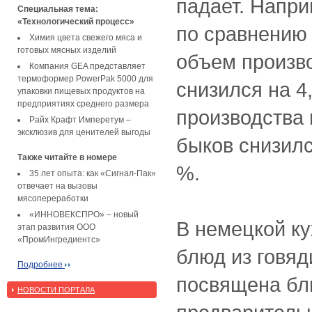
падает. Наприм
Специальная тема:
«Технологический процесс»
по сравнению с
Химия цвета свежего мяса и
готовых мясных изделий
объем произв
Компания GEA представляет
термоформер PowerPak 5000 для
снизился на 4
упаковки пищевых продуктов на
предприятиях среднего размера
производства
Райх Крафт Имперетум –
эксклюзив для ценителей выгоды
быков снизилс
Также читайте в номере
%.
35 лет опыта: как «Сигнал-Пак»
отвечает на вызовы
мясопереработки
«ИННОВЕКСПРО» – новый
В немецкой ку
этап развития ООО
«ПромИнгредиентс»
блюд из говяд
Подробнее
посвящена бл
НОВОСТИ ПОРТАЛА