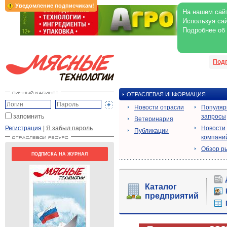
Уведомление подписчикам!
На нашем сайт
Используя сай
Подробнее об
Под
ОТРАСЛЕВАЯ ИНФОРМАЦИЯ
Новости отрасли
Популя
запомнить
запросы
Ветеринария
Регистрация
|
Я забыл пароль
Новости
Публикации
компани
Обзор р
ПОДПИСКА НА ЖУРНАЛ
Каталог
предприятий