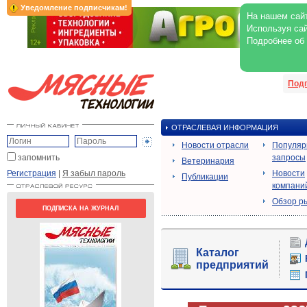
Уведомление подписчикам!
На нашем сайт
Используя сай
Подробнее об
Под
ОТРАСЛЕВАЯ ИНФОРМАЦИЯ
Новости отрасли
Популя
запомнить
запросы
Ветеринария
Регистрация
|
Я забыл пароль
Новости
Публикации
компани
Обзор р
ПОДПИСКА НА ЖУРНАЛ
Каталог
предприятий