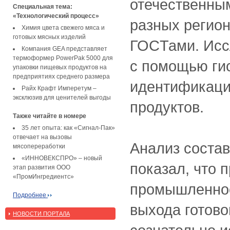
отечественны
Специальная тема:
«Технологический процесс»
разных регион
Химия цвета свежего мяса и
готовых мясных изделий
ГОCТами. Исс
Компания GEA представляет
термоформер PowerPak 5000 для
с помощью гис
упаковки пищевых продуктов на
предприятиях среднего размера
идентификаци
Райх Крафт Имперетум –
эксклюзив для ценителей выгоды
продуктов.
Также читайте в номере
35 лет опыта: как «Сигнал-Пак»
отвечает на вызовы
Анализ соста
мясопереработки
«ИННОВЕКСПРО» – новый
показал, что 
этап развития ООО
«ПромИнгредиентс»
промышленнос
Подробнее
выхода готово
НОВОСТИ ПОРТАЛА