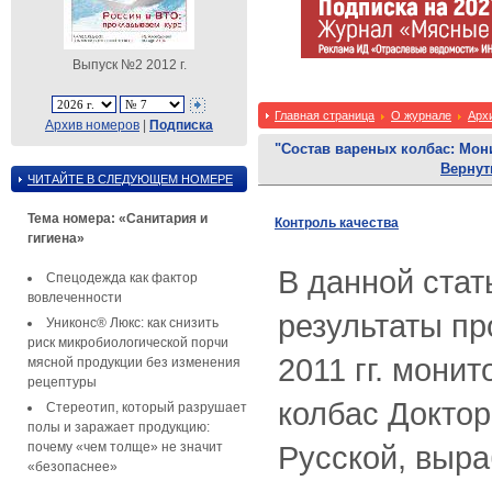
Выпуск №2 2012 г.
Главная страница
О журнале
Арх
Архив номеров
|
Подписка
"Cостав вареных колбас: Монит
Вернут
ЧИТАЙТЕ В СЛЕДУЮЩЕМ НОМЕРЕ
Тема номера: «Санитария и
Контроль качества
гигиена»
В данной стат
Спецодежда как фактор
вовлеченности
результаты пр
Униконс® Люкс: как снизить
риск микробиологической порчи
2011 гг. мони
мясной продукции без изменения
рецептуры
колбас Доктор
Стереотип, который разрушает
полы и заражает продукцию:
почему «чем толще» не значит
Русской, выр
«безопаснее»