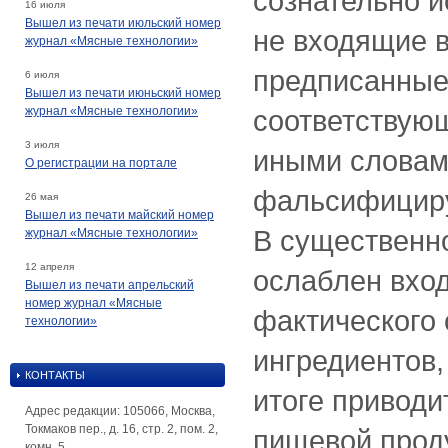
сознательно и
16 июля
Вышел из печати июльский номер
не входящие в
журнал «Мясные технологии»
предписанные
6 июля
Вышел из печати июньский номер
журнал «Мясные технологии»
соответствую
3 июля
иными словам
О регистрации на портале
фальсифициру
26 мая
Вышел из печати майский номер
В существенн
журнал «Мясные технологии»
12 апреля
ослаблен вхо
Вышел из печати апрельский
номер журнал «Мясные
фактического
технологии»
ингредиентов,
КОНТАКТЫ
итоге привод
Адрес редакции: 105066, Москва,
Токмаков пер., д. 16, стр. 2, пом. 2,
пищевой прод
комн. 5