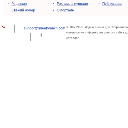
Редакция
Реклама в журнале
Публикации
Свежий номер
О портале
© 2007-2026. Издательский дом "
Отраслевы
support@meatbranch.com
Копирование информации данного сайта доп
материал