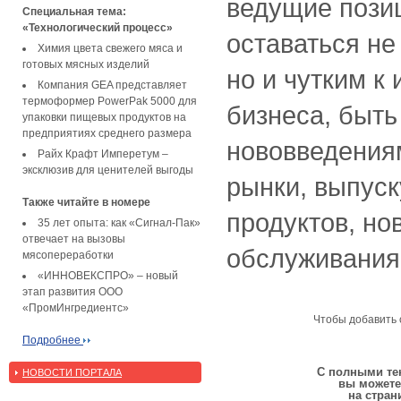
ведущие позиц
Специальная тема:
«Технологический процесс»
оставаться не
Химия цвета свежего мяса и
готовых мясных изделий
но и чутким 
Компания GEA представляет
термоформер PowerPak 5000 для
бизнеса, быть
упаковки пищевых продуктов на
предприятиях среднего размера
нововведениям
Райх Крафт Имперетум –
эксклюзив для ценителей выгоды
рынки, выпуск
Также читайте в номере
продуктов, но
35 лет опыта: как «Сигнал-Пак»
отвечает на вызовы
обслуживания
мясопереработки
«ИННОВЕКСПРО» – новый
этап развития ООО
«ПромИнгредиентс»
Чтобы добавить 
Подробнее
С полными тек
НОВОСТИ ПОРТАЛА
вы можете
на стран