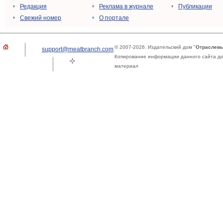
Редакция
Реклама в журнале
Публикации
Свежий номер
О портале
© 2007-2026. Издательский дом "
Отраслевы
support@meatbranch.com
Копирование информации данного сайта доп
материал