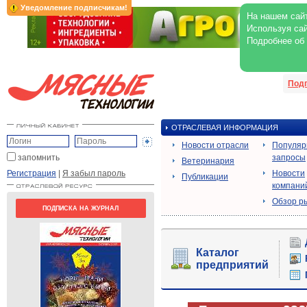
Уведомление подписчикам!
На нашем сайт
Используя сай
Подробнее об
Под
ОТРАСЛЕВАЯ ИНФОРМАЦИЯ
Новости отрасли
Популя
запомнить
запросы
Ветеринария
Регистрация
|
Я забыл пароль
Новости
Публикации
компани
Обзор р
ПОДПИСКА НА ЖУРНАЛ
Каталог
предприятий