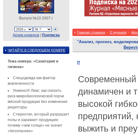
Выпуск №10 2007 г.
Главная страница
О журнале
Арх
Архив номеров
|
Подписка
"Анализ, прогноз, моделиров
Вернут
ЧИТАЙТЕ В СЛЕДУЮЩЕМ НОМЕРЕ
Тема номера: «Санитария и
IT
гигиена»
Современный 
Спецодежда как фактор
вовлеченности
динамичен и т
Униконс® Люкс: как снизить
риск микробиологической порчи
высокой гибко
мясной продукции без изменения
рецептуры
предприятий, 
Стереотип, который разрушает
полы и заражает продукцию:
почему «чем толще» не значит
выжить и преу
«безопаснее»