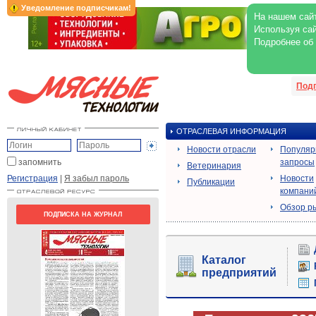
Уведомление подписчикам!
На нашем сайт
Используя сай
Подробнее об
Под
ОТРАСЛЕВАЯ ИНФОРМАЦИЯ
Новости отрасли
Популя
запомнить
запросы
Ветеринария
Регистрация
|
Я забыл пароль
Новости
Публикации
компани
Обзор р
ПОДПИСКА НА ЖУРНАЛ
Каталог
предприятий