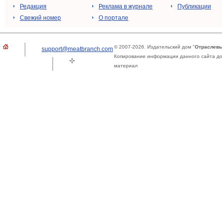
Редакция
Реклама в журнале
Публикации
Свежий номер
О портале
© 2007-2026. Издательский дом "
Отраслевы
support@meatbranch.com
Копирование информации данного сайта доп
материал