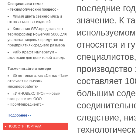
Специальная тема:
последние го
«Технологический процесс»
Химия цвета свежего мяса и
значение. К т
готовых мясных изделий
Компания GEA представляет
используемом
термоформер PowerPak 5000 для
упаковки пищевых продуктов на
относятся и г
предприятиях среднего размера
Райх Крафт Имперетум –
специалистов,
эксклюзив для ценителей выгоды
производство 
Также читайте в номере
35 лет опыта: как «Сигнал-Пак»
составляет 100
отвечает на вызовы
мясопереработки
большим сод
«ИННОВЕКСПРО» – новый
этап развития ООО
соединительно
«ПромИнгредиентс»
следствие, н
Подробнее
НОВОСТИ ПОРТАЛА
технологичес