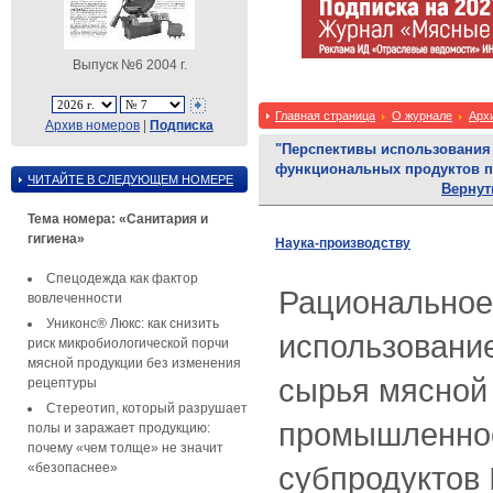
Выпуск №6 2004 г.
Главная страница
О журнале
Арх
Архив номеров
|
Подписка
"Перспективы использования с
функциональных продуктов п
ЧИТАЙТЕ В СЛЕДУЮЩЕМ НОМЕРЕ
Вернут
Тема номера: «Санитария и
гигиена»
Наука-производству
Спецодежда как фактор
Рациональное
вовлеченности
Униконс® Люкс: как снизить
использование
риск микробиологической порчи
мясной продукции без изменения
сырья мясной
рецептуры
Стереотип, который разрушает
промышленнос
полы и заражает продукцию:
почему «чем толще» не значит
«безопаснее»
субпродуктов I