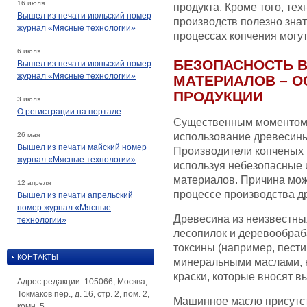
16 июля
продукта. Кроме того, т
Вышел из печати июльский номер
производств полезно знат
журнал «Мясные технологии»
процессах копчения могу
6 июля
БЕЗОПАСНОСТЬ 
Вышел из печати июньский номер
журнал «Мясные технологии»
МАТЕРИАЛОВ – О
ПРОДУКЦИИ
3 июля
О регистрации на портале
Существенным моментом, 
26 мая
использование древесины
Вышел из печати майский номер
Производители копченых п
журнал «Мясные технологии»
используя небезопасные 
материалов. Причина мож
12 апреля
процессе производства д
Вышел из печати апрельский
номер журнал «Мясные
Древесина из неизвестны
технологии»
лесопилок и деревообра
токсины (например, пест
КОНТАКТЫ
минеральными маслами, н
краски, которые вносят в
Адрес редакции: 105066, Москва,
Токмаков пер., д. 16, стр. 2, пом. 2,
Машинное масло присутст
комн. 5