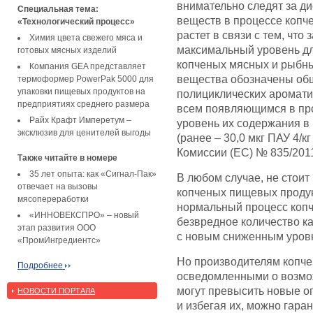
внимательно следят за д
Специальная тема:
веществ в процессе копч
«Технологический процесс»
растет в связи с тем, чт
Химия цвета свежего мяса и
максимальный уровень дл
готовых мясных изделий
копченых мясных и рыбных
Компания GEA представляет
вещества обозначены об
термоформер PowerPak 5000 для
упаковки пищевых продуктов на
полициклических аромати
предприятиях среднего размера
всем появляющимся в пр
Райх Крафт Имперетум –
уровень их содержания в 
эксклюзив для ценителей выгоды
(ранее – 30,0 мкг ПАУ 4/к
Комиссии (ЕС) № 835/2011 
Также читайте в номере
35 лет опыта: как «Сигнал-Пак»
В любом случае, не стоит
отвечает на вызовы
копченых пищевых продук
мясопереработки
нормальный процесс копч
«ИННОВЕКСПРО» – новый
безвредное количество к
этап развития ООО
с новым сниженным уров
«ПромИнгредиентс»
Но производителям копче
Подробнее
осведомленными о возмож
могут превысить новые о
НОВОСТИ ПОРТАЛА
и избегая их, можно гара