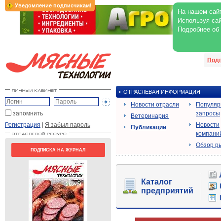
Уведомление подписчикам!
На нашем сайт
Используя сай
Подробнее об
Под
ОТРАСЛЕВАЯ ИНФОРМАЦИЯ
Новости отрасли
Популя
запомнить
запросы
Ветеринария
Регистрация
|
Я забыл пароль
Новости
Публикации
компани
Обзор р
ПОДПИСКА НА ЖУРНАЛ
Каталог
предприятий