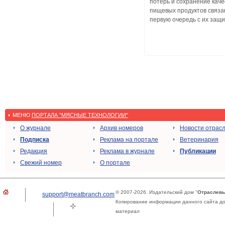
потерь и сохранение каче
пищевых продуктов связа
первую очередь с их защит
МЕНЮ
ПОРТАЛА "МЯСНЫЕ ТЕХНОЛОГИИ"
О журнале
Архив номеров
Новости отрас
Подписка
Реклама на портале
Ветеринария
Редакция
Реклама в журнале
Публикации
Свежий номер
О портале
© 2007-2026. Издательский дом "
Отраслевы
support@meatbranch.com
Копирование информации данного сайта доп
материал