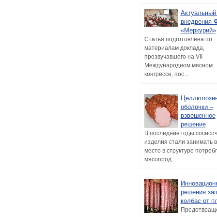
Актуальный
внедрения 
«Меркурий»
Статья подготовлена по
материалам доклада,
прозвучавшего на VII
Международном мясном
конгрессе, пос...
Целлюлозн
оболочки –
взвешенное
решение
В последние годы сосисо
изделия стали занимать 
место в структуре потреб
мясопрод...
Инновацион
решения за
колбас от п
Предотвращ