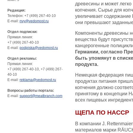
древесины и может легко
копчения. Сырье для коп
Редакция:
Телефон: +7 (499) 267-40-10
увеличивает содержание 
E-mail:
nvy@vedomost.ru
они превышают заданные
Отдел подписки:
Компоненты древесины не
Прямая линия:
вещества будут присутств
+7 (499) 267-40-10
канцерогенные полицикли
E-mail:
podpiska@vedomost.ru
Германии, согласно Пр
быть упомянут в списк
Отдел рекламы:
Прямая линия:
продукта.
+7 (499) 267-40-10, +7 (499) 267-
40-10
Немецкая федерация пище
E-mail:
reklama@vedomost.ru
продуктах питания пришла
копчения должно соответс
Вопросы работы портала:
принятому в концепции H
E-mail:
support@meatbranch.com
всех пищевых ингредиент
ЩЕПА ПО HACCP
В компании J. Rettenmaie
материалов марки RÄUC