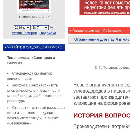
Выпуск №7 2026 г.
Главная страница
Публикации
Архив номеров
|
Подписка
"Ограничения для пау 4 в мяс
ЧИТАЙТЕ В СЛЕДУЮЩЕМ НОМЕРЕ
Тема номера: «Санитария и
гигиена»
С. Г. Потапов, руко
Спецодежда как фактор
вовлеченности
Новые ограничения по с
Униконс® Люкс: как снизить
риск микробиологической порчи
углеводородов в пищевых
мясной продукции без изменения
заставляют производител
рецептуры
влияющие на формировани
Стереотип, который разрушает
полы и заражает продукцию:
ИСТОРИЯ ВОПРО
почему «чем толще» не значит
«безопаснее»
Производители и потреби