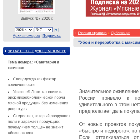
Выпуск №7 2026 г.
Главная страница
Публикации
Архив номеров
|
Подписка
"Убой и переработка с макс
ЧИТАЙТЕ В СЛЕДУЮЩЕМ НОМЕРЕ
Тема номера: «Санитария и
гигиена»
Спецодежда как фактор
вовлеченности
Значительное оживление 
Униконс® Люкс: как снизить
риск микробиологической порчи
России привело к по
мясной продукции без изменения
удивительного в этом нет
рецептуры
предполагает дать покупат
Стереотип, который разрушает
полы и заражает продукцию:
От новых проектов поку
почему «чем толще» не значит
«быстро и недорого», но
«безопаснее»
Если отталкиваться от