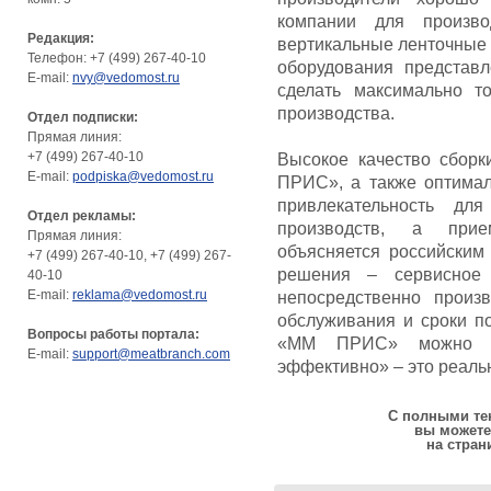
компании для произво
Редакция:
вертикальные ленточные 
Телефон: +7 (499) 267-40-10
оборудования представл
E-mail:
nvy@vedomost.ru
сделать максимально т
производства.
Отдел подписки:
Прямая линия:
+7 (499) 267-40-10
Высокое качество сбор
E-mail:
podpiska@vedomost.ru
ПРИС», а также оптимал
привлекательность д
Отдел рекламы:
производств, а прие
Прямая линия:
объясняется российским
+7 (499) 267-40-10, +7 (499) 267-
решения – сервисное 
40-10
E-mail:
reklama@vedomost.ru
непосредственно произ
обслуживания и сроки по
Вопросы работы портала:
«ММ ПРИС» можно ска
E-mail:
support@meatbranch.com
эффективно» – это реаль
С полными тек
вы можете
на стран