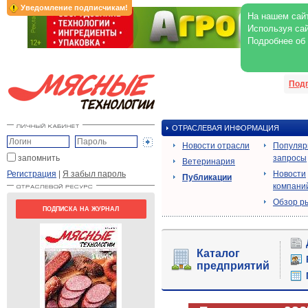
Уведомление подписчикам!
На нашем сайт
Используя сай
Подробнее об
Под
ОТРАСЛЕВАЯ ИНФОРМАЦИЯ
Новости отрасли
Популя
запомнить
запросы
Ветеринария
Регистрация
|
Я забыл пароль
Новости
Публикации
компани
Обзор р
ПОДПИСКА НА ЖУРНАЛ
Каталог
предприятий