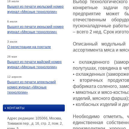
Выбор технологического
16 июля
Вышел из печати июльский номер
конкретные задачи пр
журнал «Мясные технологии»
предприятие может б
отечественным оборуд
6 июля
пусконаладочные работы
Вышел из печати июньский номер
– всего 2 нед. Срок изгот
журнал «Мясные технологии»
3 июля
Описанный модульный 
О регистрации на портале
ассортимента мяса и мяс
26 мая
• охлажденного (замо
Вышел из печати майский номер
журнал «Мясные технологии»
полутушах, говядина в че
• охлажденных (замороже
12 апреля
• вторичных продукто
Вышел из печати апрельский
фабриката соленого, зам
номер журнал «Мясные
• мякотных и мясо-костны
технологии»
изделий, мясного фарша);
• колбасных изделий и де
КОНТАКТЫ
Необходимо отметить, 
Адрес редакции: 105066, Москва,
единственная собствен
Токмаков пер., д. 16, стр. 2, пом. 2,
производители хорошо
комн. 5