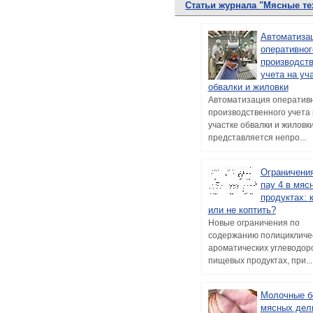
Статьи журнала "Мясные те
Автоматиза
оперативног
производств
учета на уч
обвалки и жиловки
Автоматизация оператив
производственного учета 
участке обвалки и жиловк
представляется непро...
Ограничени
пау 4 в мяс
продуктах: 
или не коптить?
Новые ограничения по
содержанию полицикличе
ароматических углеводор
пищевых продуктах, при...
Молочные б
мясных дел