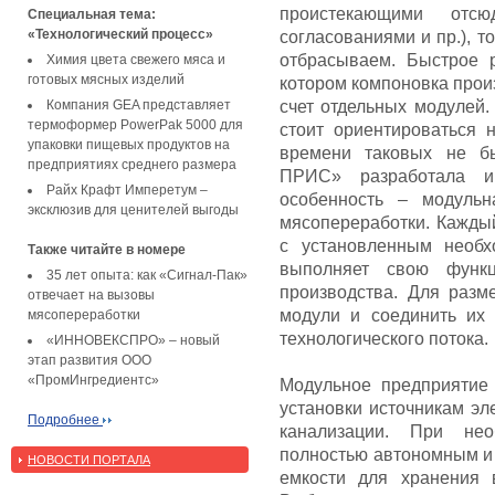
проистекающими отсюд
Специальная тема:
«Технологический процесс»
согласованиями и пр.), то
отбрасываем. Быстрое 
Химия цвета свежего мяса и
готовых мясных изделий
котором компоновка прои
Компания GEA представляет
счет отдельных модулей.
термоформер PowerPak 5000 для
стоит ориентироваться 
упаковки пищевых продуктов на
времени таковых не б
предприятиях среднего размера
ПРИС» разработала и 
Райх Крафт Имперетум –
особенность – модульн
эксклюзив для ценителей выгоды
мясопереработки. Кажды
с установленным необх
Также читайте в номере
выполняет свою функц
35 лет опыта: как «Сигнал-Пак»
производства. Для разм
отвечает на вызовы
модули и соединить их
мясопереработки
технологического потока.
«ИННОВЕКСПРО» – новый
этап развития ООО
«ПромИнгредиентс»
Модульное предприятие
установки источникам эл
Подробнее
канализации. При нео
полностью автономным и 
НОВОСТИ ПОРТАЛА
емкости для хранения 