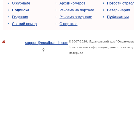
О журнале
Архив номеров
Новости отрас
Подписка
Реклама на портале
Ветеринария
Редакция
Реклама в журнале
Публикации
Свежий номер
О портале
© 2007-2026. Издательский дом "
Отраслевы
support@meatbranch.com
Копирование информации данного сайта доп
материал