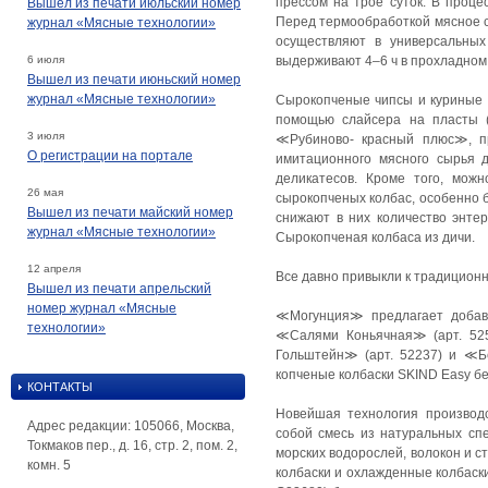
прессом на трое суток. В проц
Вышел из печати июльский номер
Перед термообработкой мясное с
журнал «Мясные технологии»
осуществляют в универсальных
6 июля
выдерживают 4–6 ч в прохладном 
Вышел из печати июньский номер
журнал «Мясные технологии»
Сырокопченые чипсы и куриные 
помощью слайсера на пласты (
3 июля
≪Рубиново- красный плюс≫, п
О регистрации на портале
имитационного мясного сырья 
деликатесов. Кроме того, мож
26 мая
сырокопченых колбас, особенно 
Вышел из печати майский номер
снижают в них количество энтер
журнал «Мясные технологии»
Сырокопченая колбаса из дичи.
12 апреля
Все давно привыкли к традиционн
Вышел из печати апрельский
номер журнал «Мясные
≪Могунция≫ предлагает добавк
технологии»
≪Салями Коньячная≫ (арт. 525
Гольштейн≫ (арт. 52237) и ≪Бе
копченые колбаски SKIND Easy бе
КОНТАКТЫ
Новейшая технология производ
Адрес редакции: 105066, Москва,
собой смесь из натуральных сп
Токмаков пер., д. 16, стр. 2, пом. 2,
морских водорослей, волокон и 
комн. 5
колбаски и охлажденные колбаск