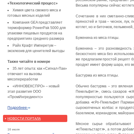
российском рынке, предлагает ун
«Технологический процесс»
Весьма популярны сейчас котлеты
Химия цвета свежего мяса и
готовых мясных изделий
Сочетание в них сметанно-слив
пряностей и трав – чеснок, лук,
Компания GEA представляет
котлет, но и биточков, пельменей
термоформер PowerPak 5000 для
упаковки пищевых продуктов на
Буженина из мяса птицы.
предприятиях среднего размера
Райх Крафт Имперетум –
Буженина – это разновидность з
эксклюзив для ценителей выгоды
бескостного мяса без использова
же предлагаем простой рецепт бу
Также читайте в номере
продукт имеет форму шара, его ве
35 лет опыта: как «Сигнал-Пак»
отвечает на вызовы
Бастурма из мяса птицы.
мясопереработки
«ИННОВЕКСПРО» – новый
Обычно бастурма ‒ это вяленая 
этап развития ООО
Пекельфит≫, смесь сахаров ≪К
«ПромИнгредиентс»
популярностью пользуются сыро
добавка ≪Ро-Пекельфит Парман
Подробнее
сырокопченых колбас и продук
базеликом, кориандром, майора
НОВОСТИ ПОРТАЛА
Мясное сырье обрабатывают
≪Пекельстарт≫, а потом добавля
16 июля