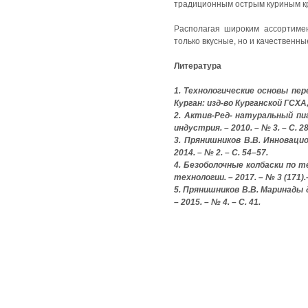
традиционным острым куриным к
Располагая широким ассортиме
только вкусные, но и качествен
Литература
1. Технологические основы пере
Курган: изд-во Курганской ГСХА, 
2. Актив-Ред- натуральный пиг
индустрия. – 2010. – № 3. – С. 2
3. Прянишников В.В. Инновацио
2014. – № 2. – С. 54–57.
4. Безоболочные колбаски по те
технологии. – 2017. – № 3 (171).
5. Прянишников В.В. Маринады д
– 2015. – № 4. – С. 41.