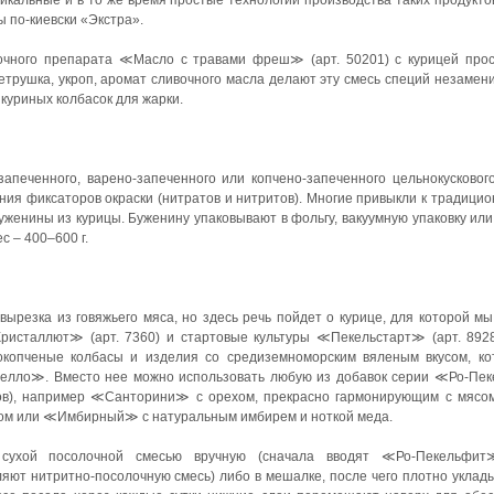
икальные и в то же время простые технологии производства таких продукто
 по-киевски «Экстра».
очного препарата ≪Масло с травами фреш≫ (арт. 50201) с курицей прос
 петрушка, укроп, аромат сливочного масла делают эту смесь специй незамен
, куриных колбасок для жарки.
апеченного, варено-запеченного или копчено-запеченного цельнокускового
ния фиксаторов окраски (нитратов и нитритов). Многие привыкли к традици
женины из курицы. Буженину упаковывают в фольгу, вакуумную упаковку или
с – 400–600 г.
вырезка из говяжьего мяса, но здесь речь пойдет о курице, для которой 
ристаллют≫ (арт. 7360) и стартовые культуры ≪Пекельстарт≫ (арт. 892
копченые колбасы и изделия со средиземноморским вяленым вкусом, кот
елло≫. Вместо нее можно использовать любую из добавок серии ≪Ро-Пек
тов), например ≪Санторини≫ с орехом, прекрасно гармонирующим с мясо
ном или ≪Имбирный≫ с натуральным имбирем и ноткой меда.
 сухой посолочной смесью вручную (сначала вводят ≪Ро-Пекельф
ют нитритно-посолочную смесь) либо в мешалке, после чего плотно уклады