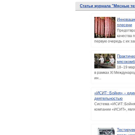
Статьи журнала "Мясные те
Инноваци
плесени
Предотвра
качества 
первую очередь с их за
Практиче
мясокомб
18–19 мар
в рамках XI Междунаро
ин...
«ИСИТ::Бойня» – еди
деятельностью
Система «ИСИТ::Бойня
компании «ИСИТ», явля
Тестируе