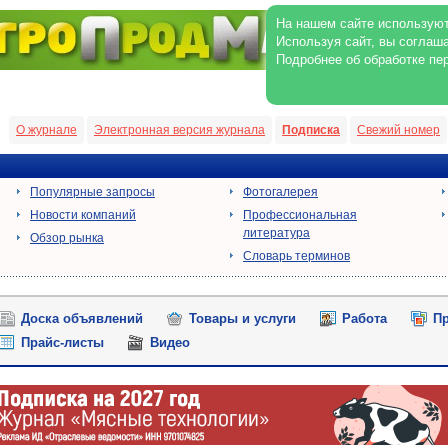
На нашем сайте используют
Используя сайт, вы соглаш
Подробнее об обработке пе
О журнале
Электронная версия журнала
Подписка
Свежий номер
Популярные запросы
Фотогалерея
Новости компаний
Профессиональная
литература
Обзор рынка
Словарь терминов
Доска объявлений
Товары и услуги
Работа
Пр
Прайс-листы
Видео