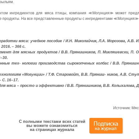
рыльям.
нтом ингредиентов для мяса птицы, компания ≪Могунция≫ может предл
ные продукты. На все представленные продукты с ингредиентами ≪Могунция≫
работки мяса: учебное пособие / И.Н. Миколайчик, Л.А. Морозова, А.В. И
2016. – 366 с.
мент для мясных продуктов / В.В. Прянишников, П. Микляшевски, П. Ози
8–30.
нные тех- нологии производства сырокопченых колбас / В.В. Прянишнико
хнологиям «Могунции» / Т.Ф. Старовойт, В.В. Пряниш- ников, А.В. Ступи
– С. 16–17.
ля мяса – просто и эффективно / В.В. Прянишников, В.В. Колыхалова, Д.
Источник: Мяс
С полными текстами всех статей
вы можете ознакомиться
на страницах журнала