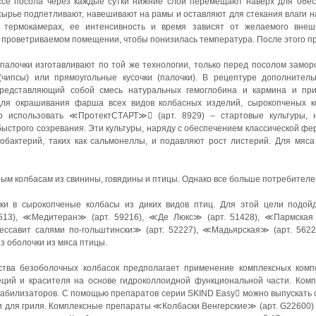
ессе посола через каждые сутки нижние слои перемещают наверх для обе
ырье подпетливают, навешивают на рамы и оставляют для стекания влаги на
 термокамерах, ее интенсивность и время зависят от желаемого внешн
проветриваемом помещении, чтобы понизилась температура. После этого про
палочки изготавливают по той же технологии, только перед посолом замо
чипсы) или прямоугольные кусочки (палочки). В рецептуре дополнител
редставляющий собой смесь натуральных гемоглобина и кармина и пр
для окрашивания фарша всех видов колбасных изделий, сырокопченых ко
но использовать ≪ПротектСТАРТ≫ (арт. 8929) – стартовые культуры, 
быстрого созревания. Эти культуры, наряду с обеспечением классической ф
обактерий, таких как сальмонеллы, и подавляют рост листерий. Для мяса
ым колбасам из свинины, говядины и птицы. Однако все больше потребителей
и в сырокопченые колбасы из диких видов птиц. Для этой цели подойд
13), ≪Медитеран≫ (арт. 59216), ≪Де Люкс≫ (арт. 51428), ≪Пармская
ссавит салями по-гольштински≫ (арт. 52227), ≪Мадьярская≫ (арт. 56227
з оболочки из мяса птицы.
ства безоболочных колбасок предполагает применение комплексных комп
еций и красителя на основе гидроколлоидной функциональной части. Комп
стабилизаторов. С помощью препаратов серии SKIND Easy можно выпускать
и для гриля. Комплексные препараты ≪Колбаски Венгерские≫ (арт. G22600)