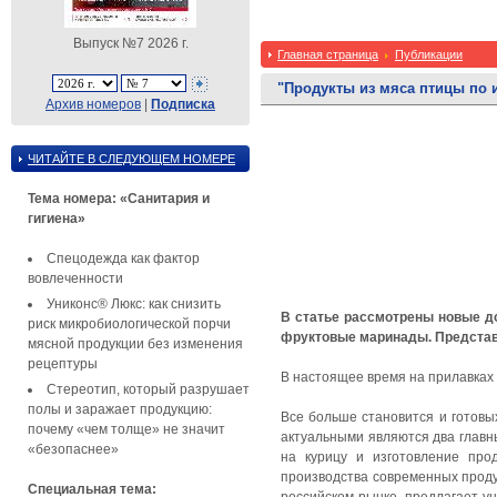
Выпуск №7 2026 г.
Главная страница
Публикации
"Продукты из мяса птицы по
Архив номеров
|
Подписка
ЧИТАЙТЕ В СЛЕДУЮЩЕМ НОМЕРЕ
Тема номера: «Санитария и
гигиена»
Спецодежда как фактор
вовлеченности
Униконс® Люкс: как снизить
В статье рассмотрены новые до
риск микробиологической порчи
фруктовые маринады. Представл
мясной продукции без изменения
рецептуры
В настоящее время на прилавках
Стереотип, который разрушает
полы и заражает продукцию:
Все больше становится и готовы
почему «чем толще» не значит
актуальными являются два главн
«безопаснее»
на курицу и изготовление про
производства современных проду
Специальная тема: