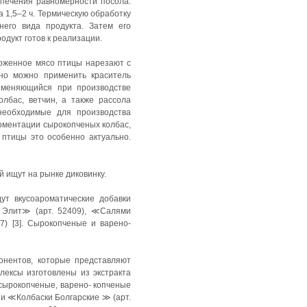
спечения равномерности посола.
 1,5–2 ч. Термическую обработку
его вида продукта. Затем его
дукт готов к реализации.
роженное мясо птицы нарезают с
ьно можно применить краситель
именяющийся при производстве
лбас, ветчин, а также рассола
необходимые для производства
ерментации сырокопченых колбас,
 птицы это особенно актуально.
 ищут на рынке диковинку.
ут вкусоароматические добавки
 Элит≫ (арт. 52409), ≪Салями
) [3]. Сырокопченые и варено-
онентов, которые представляют
лексы изготовлены из экстракта
 сырокопченые, варено- копченые
 и ≪Колбаски Болгарские ≫ (арт.