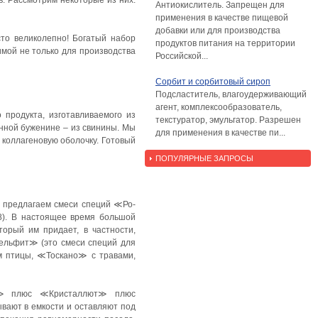
в. Рассмотрим некоторые из них.
Антиокислитель. Запрещен для
применения в качестве пищевой
добавки или для производства
то великолепно! Богатый набор
продуктов питания на территории
имой не только для производства
Российской...
Сорбит и сорбитовый сироп
Подсластитель, влагоудерживающий
агент, комплексообразователь,
 продукта, изготавливаемого из
текстуратор, эмульгатор. Разрешен
онной буженине – из свинины. Мы
для применения в качестве пи...
 коллагеновую оболочку. Готовый
ПОПУЛЯРНЫЕ ЗАПРОСЫ
мы предлагаем смеси специй ≪Ро-
8). В настоящее время большой
орый им придает, в частности,
ельфит≫ (это смеси специй для
м птицы, ≪Тоскано≫ с травами,
ит≫ плюс ≪Кристаллют≫ плюс
вают в емкости и оставляют под