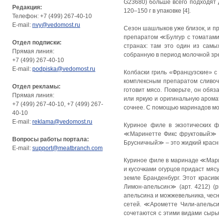
G23680) больше всего подходят 
Редакция:
120–150 г в упаковке [4].
Телефон: +7 (499) 267-40-10
E-mail:
nvy@vedomost.ru
Сезон шашлыков уже близок, и п
препаратом ≪Булгур с томатами,
Отдел подписки:
странах: там это один из сам
Прямая линия:
собранную в период молочной зре
+7 (499) 267-40-10
E-mail:
podpiska@vedomost.ru
Колбаски гриль «Французские» с
комплексным препаратом сливочн
Отдел рекламы:
готовит мясо. Поверьте, он обя
Прямая линия:
или яркую и оригинальную арома
+7 (499) 267-40-10, +7 (499) 267-
сочнее. С помощью маринадов мо
40-10
E-mail:
reklama@vedomost.ru
Куриное филе в экзотических 
≪Маринетте Фикс фруктовый≫ (
Вопросы работы портала:
Брусничный≫ – это жидкий красны
E-mail:
support@meatbranch.com
Куриное филе в маринаде ≪Марин
и кусочками огурцов придаст мяс
земле Бранденбург. Этот краси
Лимон-апельсин≫ (арт. 4212) (
апельсина и можжевельника, чес
сетей. ≪Арометте Чили-апельси
сочетаются с этими видами сырь