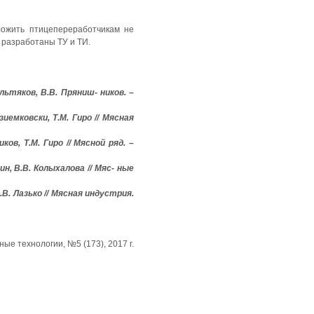
ожить птицепереработчикам не
 разработаны ТУ и ТИ.
льтяков, В.В. Пряниш- ников. –
емковски, Т.М. Гиро // Мясная
в, Т.М. Гиро // Мясной ряд. –
н, В.В. Колыхалова // Мяс- ные
В. Лазько // Мясная индустрия.
ные технологии, №5 (173), 2017 г.