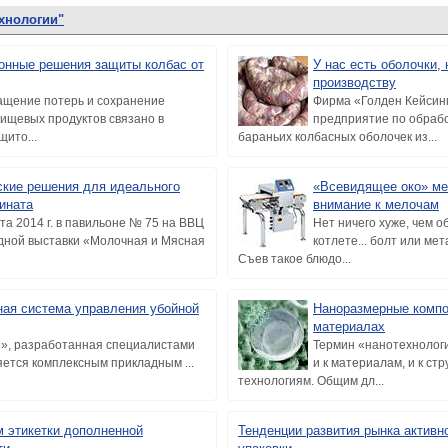
хнологии"
онные решения защиты колбас от
У нас есть оболочки
производству
щение потерь и сохранение
Фирма «Голден Кейсин
пищевых продуктов связано в
предприятие по обраб
щито...
бараньих колбасных оболочек из...
ские решения для идеального
«Всевидящее око» ме
ината
внимание к мелочам
та 2014 г. в павильоне № 75 на ВВЦ
Нет ничего хуже, чем о
дной выставки «Молочная и Мясная
котлете... болт или ме
Съев такое блюдо...
ная система управления убойной
Наноразмерные компо
материалах
», разработанная специалистами
Термин «нанотехнолог
ется комплексным прикладным ...
и к материалам, и к стр
технологиям. Общим дл...
м этикетки дополненной
Тенденции развития рынка активн