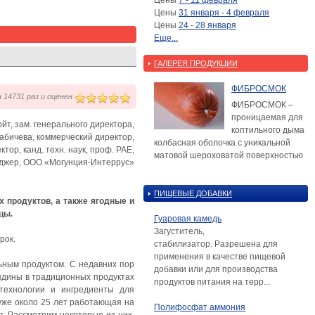
Цены
7 - 11 февраля
Цены
31 января - 4 февраля
Цены
24 - 28 января
Еще...
ГАЛЕРЕЯ ПРОДУКЦИИ
ФИБРОСМОК
14731 раз и оценен
ФИБРОСМОК –
проницаемая для
ойт, зам. генерального директора,
коптильного дыма
Бабичева, коммерческий директор,
колбасная оболочка с уникальной
тор, канд. техн. наук, проф. РАЕ,
матовой шероховатой поверхностью
еджер, ООО «Могунция-Интеррус»
ПИЩЕВЫЕ ДОБАВКИ
 продуктов, а также ягодные и
цы.
Гуаровая камедь
Загуститель,
рок.
стабилизатор. Разрешена для
применения в качестве пищевой
льным продуктом. С недавних пор
добавки или для производства
вядины в традиционных продуктах
продуктов питания на терр...
технологии и ингредиенты для
уже около 25 лет работающая на
Полифосфат аммония