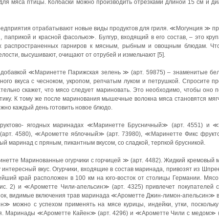
для мяса птицы. Колбаски можно производить отрезками длиной 15 см и ди
редприятия отрабатывают новые виды продуктов для гриля. ≪Могунция ≫ пр
 паприкой и красной фасолью≫. Булгур, входящий в его состав, ‒ это круп
ых распространенных гарниров к мясным, рыбным и овощным блюдам. Что
лости, высушивают, очищают от отрубей и измельчают [5].
 добавкой ≪Маринетте Парижская зелень ≫ (арт. 59875) – знаменитые бел
ого вкуса с чесноком, укропом, репчатым луком и петрушкой. Спросите пр
зательно скажет, что мясо следует мариновать. Это необходимо, чтобы оно
тику. К тому же после маринования мышечные волокна мяса становятся мяг
жно каждый день готовить новое блюдо.
фруктово- ягодных маринадах ≪Маринетте Брусничный≫ (арт. 4551) и ≪
арт. 4580), ≪Арометте яблочный≫ (арт. 73980), ≪Маринетте Фикс фрукт
й маринад с пряным, пикантным вкусом, со сладкой, терпкой брусникой.
етте Маринованные огурчики с горчицей ≫ (арт. 4482). Жидкий кремовый м
у интересный вкус. Огурчики, входящие в состав маринада, привозят из Шпре
вейший край расположен в 100 км на юго-восток от столицы Германии. Мя
рис. 2) и ≪Арометте Чили-апельсин≫ (арт. 4325) привлечет покупателей 
нок, видимые включения трав маринада ≪Арометте Джин-лимон-апельсин≫ в
н≫ можно с успехом применять на мясе курицы, индейки, утки, поскольк
я. Маринады ≪Арометте Кайен≫ (арт. 4296) и ≪Арометте Чили с медом≫ (а