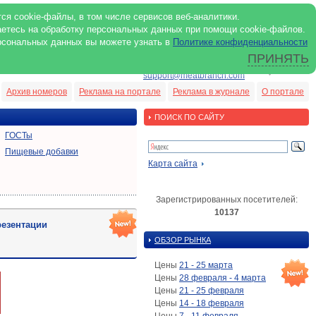
ся cookie-файлы, в том числе сервисов веб-аналитики.
аетесь на обработку персональных данных при помощи cookie-файлов.
рсональных данных вы можете узнать в
Политике конфиденциальности
ПРИНЯТЬ
ENG
support@meatbranch.com
Архив номеров
Реклама на портале
Реклама в журнале
О портале
ПОИСК ПО САЙТУ
ГОСТы
Пищевые добавки
Карта сайта
Зарегистрированных посетителей:
10137
езентации
ОБЗОР РЫНКА
Цены
21 - 25 марта
Цены
28 февраля - 4 марта
Цены
21 - 25 февраля
Цены
14 - 18 февраля