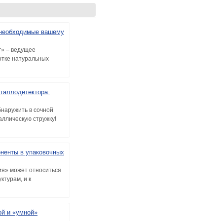
, необходимые вашему
г» – ведущее
отке натуральных
таллодетектора:
бнаружить в сочной
таллическую стружку!
ненты в упаковочных
ия» может относиться
уктурам, и к
ой и «умной»