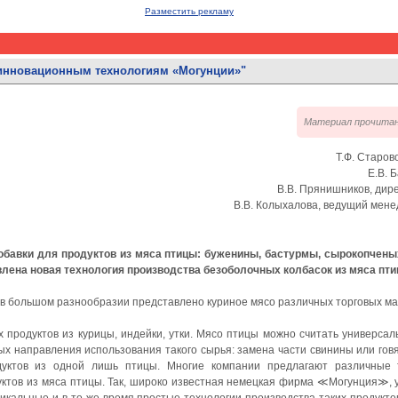
Разместить рекламу
 инновационным технологиям «Могунции»"
Материал прочитан 
Т.Ф. Старов
Е.В. 
В.В. Прянишников, дирек
В.В. Колыхалова, ведущий мен
бавки для продуктов из мяса птицы: буженины, бастурмы, сырокопченых
ена новая технология производства безоболочных колбасок из мяса пти
 в большом разнообразии представлено куриное мясо различных торговых ма
х продуктов из курицы, индейки, утки. Мясо птицы можно считать универса
ых направления использования такого сырья: замена части свинины или го
дуктов из одной лишь птицы. Многие компании предлагают различные 
ктов из мяса птицы. Так, широко известная немецкая фирма ≪Могунция≫, 