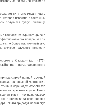
аметром до 20 мм или жгутом по
едлагает купаты из мяса птицы с
а, которая известна в восточных
бы получился булгур, пшеницу,
ые колбаски из куриного филе с
офессионального повара, как он
 получило более выраженный вкус
че, а блюдо получается нежнее и
Арометте Клюква≫ (арт. 4277),
овый≫ (арт. 4580). ≪Маринетте
аринад с яркой пряной горчицей
евальда, заповедной местности в
со птицы в маринадах ≪Арометте
своим интересным вкусом. Нотки
ыделят вашу птицу на прилавках
у сок и цедра апельсина хорошо
рт. 59346) придадут новый вкус