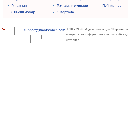
Редакция
Реклама в журнале
Публикации
Свежий номер
О портале
© 2007-2026. Издательский дом "
Отраслевы
support@meatbranch.com
Копирование информации данного сайта доп
материал