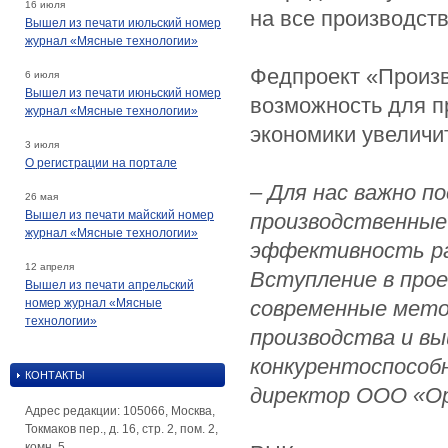
16 июля
на все производст
Вышел из печати июльский номер
журнал «Мясные технологии»
Федпроект «Произв
6 июля
Вышел из печати июньский номер
возможность для п
журнал «Мясные технологии»
экономики увеличи
3 июля
О регистрации на портале
– Для нас важно 
26 мая
Вышел из печати майский номер
производственные
журнал «Мясные технологии»
эффективность р
12 апреля
Вступление в про
Вышел из печати апрельский
номер журнал «Мясные
современные мето
технологии»
производства и вы
конкурентоспособ
КОНТАКТЫ
директор ООО «Ор
Адрес редакции: 105066, Москва,
Токмаков пер., д. 16, стр. 2, пом. 2,
комн. 5