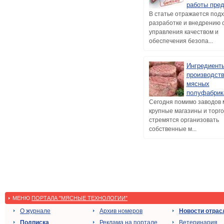
работы пре
В статье отражается подх
разработке и внедрению 
управления качеством и
обеспечения безопа...
Ингредиент
производст
мясных
полуфабрик
Сегодня помимо заводов 
крупные магазины и торг
стремятся организовать
собственные м...
МЕНЮ
ПОРТАЛА "МЯСНЫЕ ТЕХНОЛОГИИ"
О журнале
Архив номеров
Новости отрас
Подписка
Реклама на портале
Ветеринария