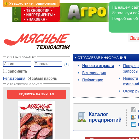
Уведомление подписчикам!
На нашем сайт
Используя сай
Подробнее об
Под
ОТРАСЛЕВАЯ ИНФОРМАЦИЯ
Новости отрасли
Популя
запомнить
запросы
Ветеринария
Регистрация
|
Я забыл пароль
Новости
Публикации
компани
Обзор р
ПОДПИСКА НА ЖУРНАЛ
Каталог
предприятий