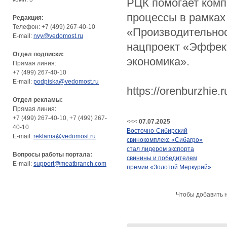
РЦК помогает комп
процессы в рамках
Редакция:
Телефон: +7 (499) 267-40-10
«Производительнос
E-mail:
nvy@vedomost.ru
нацпроект «Эффект
Отдел подписки:
экономика».
Прямая линия:
+7 (499) 267-40-10
E-mail:
podpiska@vedomost.ru
https://orenburzhie.r
Отдел рекламы:
Прямая линия:
+7 (499) 267-40-10, +7 (499) 267-
<<<
07.07.2025
40-10
Восточно-Сибирский
E-mail:
reklama@vedomost.ru
свинокомплекс «Сибагро»
стал лидером экспорта
Вопросы работы портала:
свинины и победителем
E-mail:
support@meatbranch.com
премии «Золотой Меркурий»
Чтобы добавить 