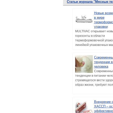
Статьи журнала "Мясные те
Новые возм
в мире
термоформо
упаковки
MULTIVAC открывает нов
горизонты в области
термоформовочной упаков
линейкой упаковочных маш
Современны
тенденции в
человека
Современны
тенденции в питании чело
стремящегося вести здор
образ жизни, требуют пол
Внедрение 
ХАССП – ос
эффективно