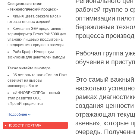
Регионального цен
Специальная тема:
рабочей группе о с
«Технологический процесс»
Химия цвета свежего мяса и
оптимизации пилот
готовых мясных изделий
бережливые технол
Компания GEA представляет
термоформер PowerPak 5000 для
процесса производ
упаковки пищевых продуктов на
предприятиях среднего размера
Райх Крафт Имперетум –
Рабочая группа уж
эксклюзив для ценителей выгоды
обучения и приступ
Также читайте в номере
35 лет опыта: как «Сигнал-Пак»
Это самый важный 
отвечает на вызовы
мясопереработки
насколько успешно
«ИННОВЕКСПРО» – новый
рамках диагностики
этап развития ООО
«ПромИнгредиентс»
создания ценности 
отражающая текущ
Подробнее
звенья», которые п
НОВОСТИ ПОРТАЛА
очередь. Полученн