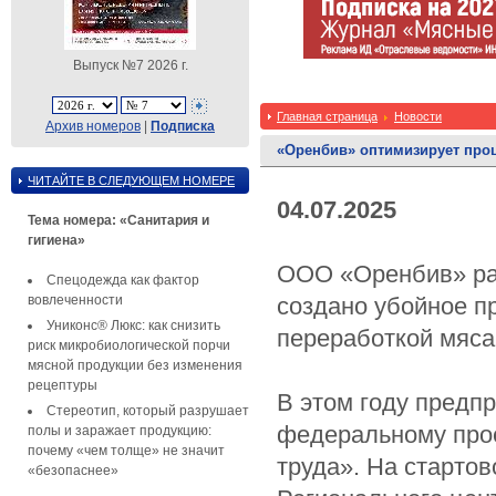
Выпуск №7 2026 г.
Главная страница
Новости
Архив номеров
|
Подписка
«Оренбив» оптимизирует проц
ЧИТАЙТЕ В СЛЕДУЮЩЕМ НОМЕРЕ
04.07.2025
Тема номера: «Санитария и
гигиена»
ООО «Оренбив» раб
Спецодежда как фактор
вовлеченности
создано убойное п
Униконс® Люкс: как снизить
переработкой мяса
риск микробиологической порчи
мясной продукции без изменения
рецептуры
В этом году предп
Стереотип, который разрушает
федеральному про
полы и заражает продукцию:
почему «чем толще» не значит
труда». На старто
«безопаснее»