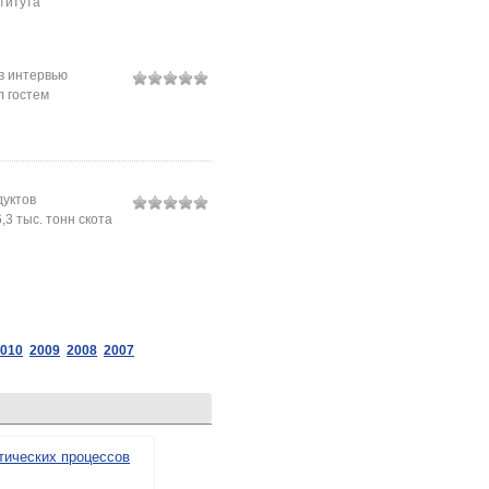
титута
в интервью
л гостем
дуктов
3 тыс. тонн скота
010
2009
2008
2007
ических процессов