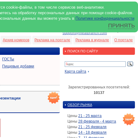
ся cookie-файлы, в том числе сервисов веб-аналитики.
аетесь на обработку персональных данных при помощи cookie-файлов.
рсональных данных вы можете узнать в
Политике конфиденциальности
ПРИНЯТЬ
ENG
support@meatbranch.com
Архив номеров
Реклама на портале
Реклама в журнале
О портале
ПОИСК ПО САЙТУ
ГОСТы
Пищевые добавки
Карта сайта
Зарегистрированных посетителей:
10137
езентации
ОБЗОР РЫНКА
Цены
21 - 25 марта
Цены
28 февраля - 4 марта
Цены
21 - 25 февраля
Цены
14 - 18 февраля