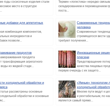
ие годы сосисочные изделия стали
Термин «логистика» нередко связыв
весомое место в структуре
складированием и перемещением груз
..
поста...
ные добавки для аппетитных
Современные тенденц
человека
ая комбинация компонентов,
Современные тенденци
льных ингредиентов и
стремящегося вести зд
авок позволи...
требуют получения...
раживание продуктов
Инновационные решен
плесени
замораживания продукта
т трансформация агрегатного
Предотвращение потер
воды из жидкой стади...
качества пищевых прод
первую очередь с их защито...
сти холодильной обработки и
«Умные» технологии л
 мяса
холодильной обработ
статье рассмотрены основные
Многие пути ведут к ц
олодильной обработки и основные
и рентабельным, по н
с...
является самый прямо...