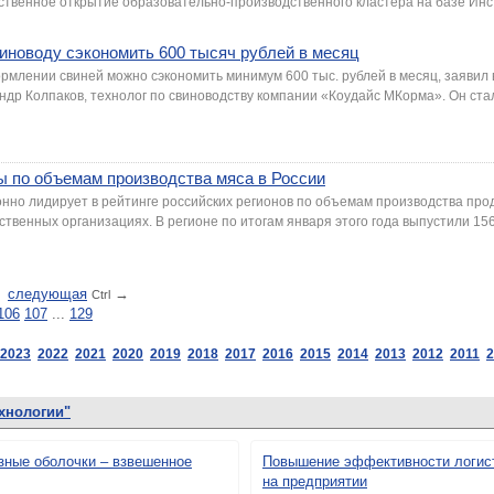
ственное открытие образовательно-производственного кластера на базе Инс
виноводу сэкономить 600 тысяч рублей в месяц
рмлении свиней можно сэкономить минимум 600 тыс. рублей в месяц, заявил 
др Колпаков, технолог по свиноводству компании «Коудайс МКорма». Он ста
ы по объемам производства мяса в России
нно лидирует в рейтинге российских регионов по объемам производства про
твенных организациях. В регионе по итогам января этого года выпустили 156,
cледующая
→
Ctrl
106
107
...
129
2023
2022
2021
2020
2019
2018
2017
2016
2015
2014
2013
2012
2011
2
хнологии"
ные оболочки – взвешенное
Повышение эффективности логист
на предприятии