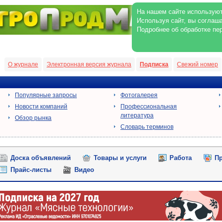
На нашем сайте используют
Используя сайт, вы соглаш
Подробнее об обработке пе
О журнале
Электронная версия журнала
Подписка
Свежий номер
Популярные запросы
Фотогалерея
Новости компаний
Профессиональная
литература
Обзор рынка
Словарь терминов
Доска объявлений
Товары и услуги
Работа
Пр
Прайс-листы
Видео