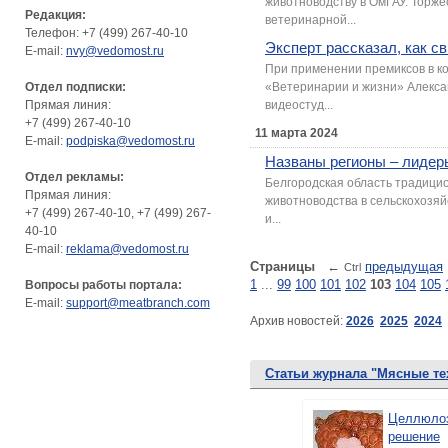
животноводству в ОмГАУ. Торже
Редакция:
ветеринарной...
Телефон: +7 (499) 267-40-10
Эксперт рассказал, как с
E-mail:
nvy@vedomost.ru
При применении премиксов в ко
Отдел подписки:
«Ветеринарии и жизни» Алексан
Прямая линия:
видеостуд...
+7 (499) 267-40-10
11 марта 2024
E-mail:
podpiska@vedomost.ru
Названы регионы – лидер
Отдел рекламы:
Белгородская область традицио
Прямая линия:
животноводства в сельскохозяйс
+7 (499) 267-40-10, +7 (499) 267-
и...
40-10
E-mail:
reklama@vedomost.ru
Страницы
←
предыдущая
Ctrl
1
...
99
100
101
102
103
104
105
Вопросы работы портала:
E-mail:
support@meatbranch.com
Архив новостей:
2026
2025
2024
Статьи журнала "Мясные те
Целлюлоз
решение