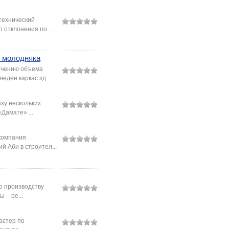
 технический
отклонения по ...
я молодняка
личению объема
еден каркас зд...
зу нескольких
Дамате» ...
 компания
 Аби в строител...
о производству
 – ре...
астер по