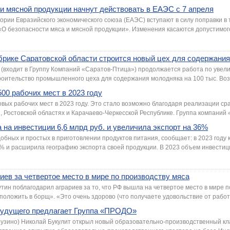
и мясной продукции начнут действовать в ЕАЭС с 7 апреля
тории Евразийского экономического союза (ЕАЭС) вступают в силу поправки в
О безопасности мяса и мясной продукции». Изменения касаются допустимого 
рике Саратовской области строится новый цех для содержани
(входит в Группу Компаний «Саратов-Птица») продолжается работа по уве
роительство промышленного цеха для содержания молодняка на 100 тыс. Возв
00 рабочих мест в 2023 году
вых рабочих мест в 2023 году. Это стало возможно благодаря реализации сра
, Ростовской областях и Карачаево-Черкесской Республике. Группа компаний «
а на инвестиции 6,6 млрд руб. и увеличила экспорт на 36%
обных и простых в приготовлении продуктов питания, сообщает: в 2023 году
 и расширила географию экспорта своей продукции. В 2023 объем инвестиций
иев за четвертое место в мире по производству мяса
ин поблагодарил аграриев за то, что РФ вышла на четвертое место в мире п
о положить в борщ». «Это очень здорово (что получаете удовольствие от работы
будущего предлагает Группа «ПРОДО»
Лузино) Николай Букулит открыл новый образовательно-производственный кл