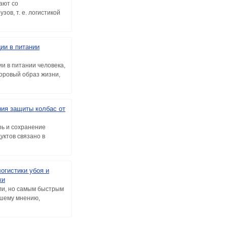
ают со
ов, т. е. логистикой
ии в питании
и в питании человека,
оровый образ жизни,
ия защиты колбас от
ь и сохранение
уктов связано в
огистики убоя и
ки
ели, но самым быстрым
ашему мнению,