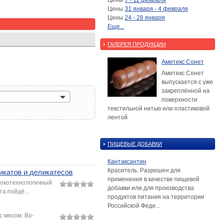
Цены
7 - 11 февраля
Цены
31 января - 4 февраля
Цены
24 - 28 января
Еще...
ГАЛЕРЕЯ ПРОДУКЦИИ
Амитекс Сонет
Амитекс Сонет
выпускается с уже
закреплённой на
поверхности
текстильной нитью или пластиковой
лентой
ПИЩЕВЫЕ ДОБАВКИ
Кантаксантин
Краситель. Разрешен для
катов и деликатесов
применения в качестве пищевой
сокотехнологичный
добавки или для производства
а пойдё...
продуктов питания на территории
Российской Феде...
с мясом. Во-