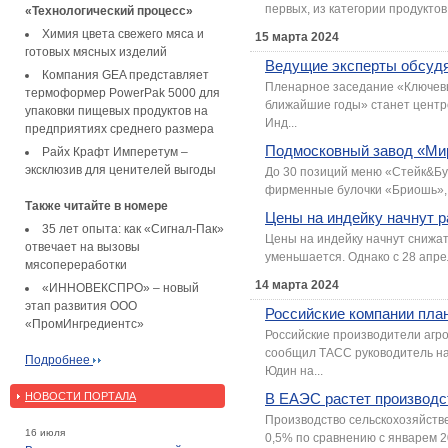
первых, из категории продукто
«Технологический процесс»
Химия цвета свежего мяса и
15 марта 2024
готовых мясных изделий
Ведущие эксперты обсудя
Компания GEA представляет
Пленарное заседание «Ключевы
термоформер PowerPak 5000 для
ближайшие годы» станет цент
упаковки пищевых продуктов на
Инд...
предприятиях среднего размера
Подмосковный завод «Мир
Райх Крафт Имперетум –
эксклюзив для ценителей выгоды
До 30 позиций меню «Стейк&Бу
фирменные булочки «Бриошь», а
Также читайте в номере
Цены на индейку начнут 
35 лет опыта: как «Сигнал-Пак»
Цены на индейку начнут снижать
отвечает на вызовы
уменьшается. Однако с 28 апре
мясопереработки
14 марта 2024
«ИННОВЕКСПРО» – новый
этап развития ООО
Российские компании пла
«ПромИнгредиентс»
Российские производители агр
сообщил ТАСС руководитель н
Подробнее
Юдин на...
НОВОСТИ ПОРТАЛА
В ЕАЭС растет производс
Производство сельскохозяйстве
16 июля
0,5% по сравнению с январем 2