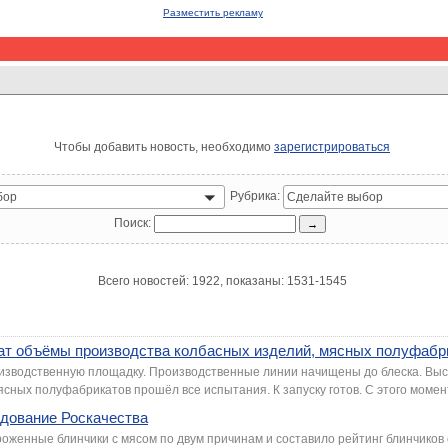
Разместить рекламу
Чтобы добавить новость, необходимо
зарегистрироваться
Рубрика:
бор
Сделайте выбор
Поиск:
Всего новостей: 1922, показаны: 1531-1545
ат объёмы производства колбасных изделий, мясных полуфабри
оизводственную площадку. Производственные линии начищены до блеска. Вы
ясных полуфабрикатов прошёл все испытания. К запуску готов. С этого момент
едование Роскачества
оженные блинчики с мясом по двум причинам и составило рейтинг блинчиков 