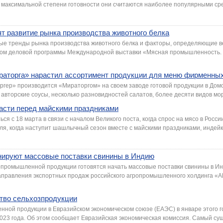
в максимальной степени готовности они считаются наиболее популярными сред
т развитие рынка производства животного белка
е тренды рынка производства животного белка и факторы, определяющие ве
ром деловой программы Международной выставки «Мясная промышленность. 
аторга» нарастил ассортимент продукции для меню фирменных
ргер» производится «Мираторгом» на своем заводе готовой продукции в Дом
вторские соусы, несколько разновидностей салатов, более десяти видов морс
расти перед майскими праздниками
ся с 18 марта в связи с началом Великого поста, когда спрос на мясо в Росс
ля, когда наступит шашлычный сезон вместе с майскими праздниками, индейка
нируют массовые поставки свинины в Индию
опромышленной продукции готовятся начать массовые поставки свинины в Ин
аправления экспортных продаж российского агропромышленного холдинга 
тво сельхозпродукции
нной продукции в Евразийском экономическом союзе (ЕАЭС) в январе этого г
023 года. Об этом сообщает Евразийская экономическая комиссия. Самый сущ