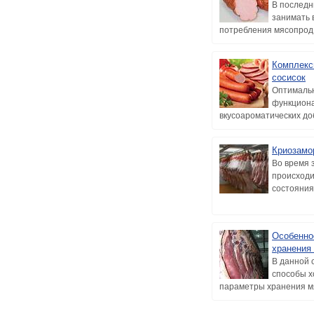
В последн
занимать 
потребления мясопрод.
Комплекс
сосисок
Оптимальн
функциона
вкусоароматических доб
Криозамо
Во время 
происходи
состояния 
Особенно
хранения
В данной 
способы х
параметры хранения мя