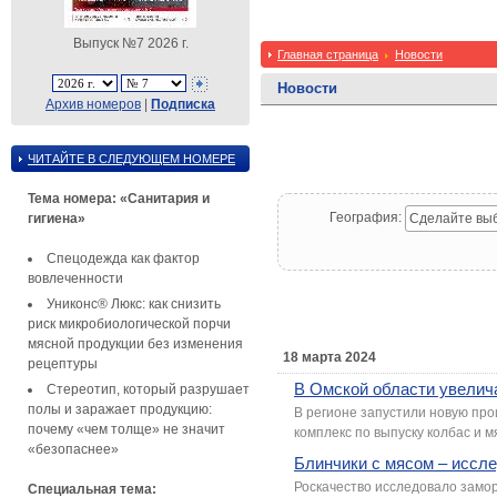
Выпуск №7 2026 г.
Главная страница
Новости
Новости
Архив номеров
|
Подписка
ЧИТАЙТЕ В СЛЕДУЮЩЕМ НОМЕРЕ
Тема номера: «Санитария и
География:
гигиена»
Сделайте вы
Спецодежда как фактор
вовлеченности
Униконс® Люкс: как снизить
риск микробиологической порчи
мясной продукции без изменения
18 марта 2024
рецептуры
В Омской области увелич
Стереотип, который разрушает
полы и заражает продукцию:
В регионе запустили новую пр
почему «чем толще» не значит
комплекс по выпуску колбас и м
«безопаснее»
Блинчики с мясом – иссл
Роскачество исследовало замор
Специальная тема: