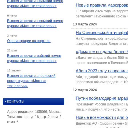
Вышел из печати июльский номер
Новые правила маркировк
журнал «Мясные технологии»
С 7 апреля 2024 года на терри
6 июля
регламент Таможенного союза «
Вышел из печати июньский номер
13 марта 2024
журнал «Мясные технологии»
На Симоновской птицефаб
3 июля
На Симоновской птицефабрике 
О регистрации на портале
выпуска продукции. Ведется ст
26 мая
«Дамате» создала более 5
Вышел из печати майский номер
«Дамате» создала более 500 но
журнал «Мясные технологии»
проектов компании в Тюменской
Аби в 2023 году направил
12 апреля
Вышел из печати апрельский
Аби, ведущий производитель уд
номер журнал «Мясные
нарастила объем продаж на 10%
технологии»
12 марта 2024
Путин поблагодарил аграр
КОНТАКТЫ
Президент России Владимир Пут
мяса, и пошутил, что «есть, чт
Адрес редакции: 105066, Москва,
Токмаков пер., д. 16, стр. 2, пом. 2,
Новые возможности для 
комн. 5
Директор АО «Омский бекон» (