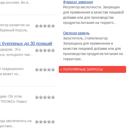
Фумарат аммония
и россиян. Во-в...
Регулятор кислотности. Запрещен
для применения в качестве пищевой
добавки или для производства
продуктов питания на террито...
ктор развития на
Куриный Король.
Овсяная камедь
Загуститель, стабилизатор.
 бургерных до 30 позиций
Запрещена для применения в
качестве пищевой добавки или для
одедове. Это
производства продуктов питания на
а, холодного чая...
территори...
ии традиционно
ПОПУЛЯРНЫЕ ЗАПРОСЫ
 может по...
дию. Об этом
«АГРОЭКО» Павел
ода увеличилось на
ествен...