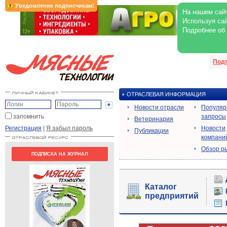
Уведомление подписчикам!
На нашем сайт
Используя сай
Подробнее об
Под
ОТРАСЛЕВАЯ ИНФОРМАЦИЯ
Новости отрасли
Популя
запомнить
запросы
Ветеринария
Регистрация
|
Я забыл пароль
Новости
Публикации
компани
Обзор р
ПОДПИСКА НА ЖУРНАЛ
Каталог
предприятий