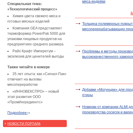
мяса индейки
Специальная тема:
«Технологический процесс»
Б
Химия цвета свежего мяса и
готовых мясных изделий
Толщина полимерных покрыт
Компания GEA представляет
мясоперерабатывающих про
термоформер PowerPak 5000 для
упаковки пищевых продуктов на
предприятиях среднего размера
Райх Крафт Имперетум –
Проблемы и методы произво
эксклюзив для ценителей выгоды
высококачественного заморо
Также читайте в номере
35 лет опыта: как «Сигнал-Пак»
отвечает на вызовы
мясопереработки
Добавки «Могунции» для прод
«ИННОВЕКСПРО» – новый
птицы
этап развития ООО
«ПромИнгредиентс»
Новинки от компании ALMI дл
производства сосисок и варе
Подробнее
НОВОСТИ ПОРТАЛА