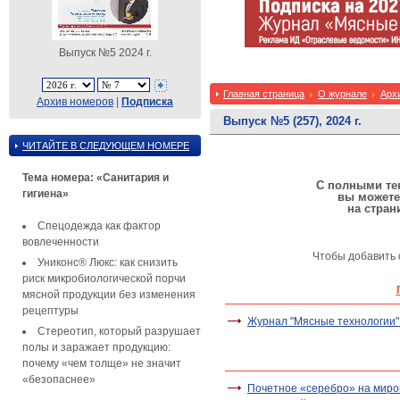
Выпуск №5 2024 г.
Главная страница
О журнале
Арх
Архив номеров
|
Подписка
Выпуск №5 (257), 2024 г.
ЧИТАЙТЕ В СЛЕДУЮЩЕМ НОМЕРЕ
Тема номера: «Санитария и
С полными тек
гигиена»
вы можете
на стран
Спецодежда как фактор
вовлеченности
Чтобы добавить 
Униконс® Люкс: как снизить
риск микробиологической порчи
мясной продукции без изменения
рецептуры
Журнал "Мясные технологии"
Стереотип, который разрушает
полы и заражает продукцию:
почему «чем толще» не значит
«безопаснее»
Почетное «серебро» на миро