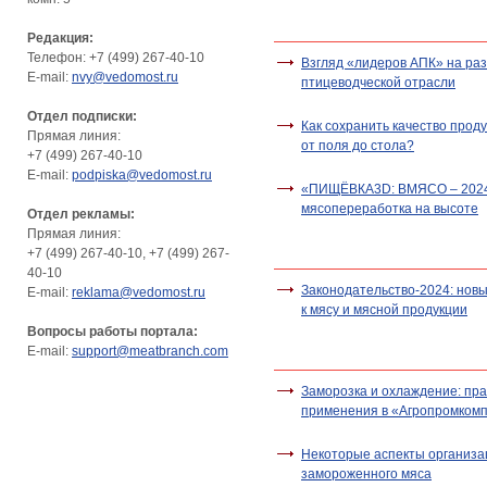
Редакция:
Телефон: +7 (499) 267-40-10
Взгляд «лидеров АПК» на ра
E-mail:
nvy@vedomost.ru
птицеводческой отрасли
Отдел подписки:
Как сохранить качество проду
Прямая линия:
от поля до стола?
+7 (499) 267-40-10
E-mail:
podpiska@vedomost.ru
«ПИЩЁВКА3D: ВМЯСО – 2024
мясопереработка на высоте
Отдел рекламы:
Прямая линия:
+7 (499) 267-40-10, +7 (499) 267-
40-10
Законодательство-2024: нов
E-mail:
reklama@vedomost.ru
к мясу и мясной продукции
Вопросы работы портала:
E-mail:
support@meatbranch.com
Заморозка и охлаждение: пра
применения в «Агропромком
Некоторые аспекты организа
замороженного мяса