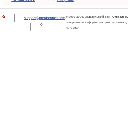
Свежий номер
О портале
© 2007-2026. Издательский дом "
Отраслевы
support@meatbranch.com
Копирование информации данного сайта доп
материал