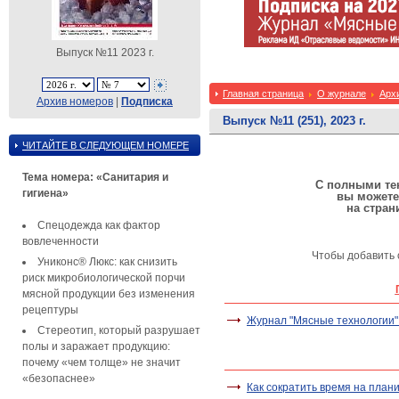
Выпуск №11 2023 г.
Главная страница
О журнале
Арх
Архив номеров
|
Подписка
Выпуск №11 (251), 2023 г.
ЧИТАЙТЕ В СЛЕДУЮЩЕМ НОМЕРЕ
Тема номера: «Санитария и
С полными тек
гигиена»
вы можете
на стран
Спецодежда как фактор
вовлеченности
Чтобы добавить 
Униконс® Люкс: как снизить
риск микробиологической порчи
мясной продукции без изменения
рецептуры
Журнал "Мясные технологии"
Стереотип, который разрушает
полы и заражает продукцию:
почему «чем толще» не значит
«безопаснее»
Как сократить время на план