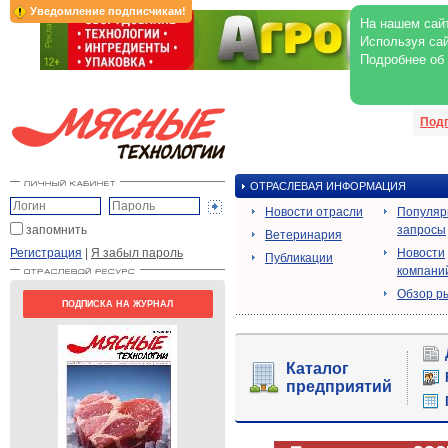
Уведомление подписчикам!
На нашем сайт
Используя сай
Подробнее об
Под
ОТРАСЛЕВАЯ ИНФОРМАЦИЯ
Новости отрасли
Популя
запомнить
запросы
Ветеринария
Регистрация
|
Я забыл пароль
Новости
Публикации
компани
Обзор р
ПОДПИСКА НА ЖУРНАЛ
Каталог
предприятий