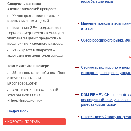
разруба в два раза
Специальная тема:
«Технологический процесс»
Химия цвета свежего мяса и
готовых мясных изделий
Мировые тренды и их влияни
Компания GEA представляет
отрасль
термоформер PowerPak 5000 для
упаковки пищевых продуктов на
Обзор российского рынка мяс
предприятиях среднего размера
Райх Крафт Имперетум –
эксклюзив для ценителей выгоды
Б
Также читайте в номере
Стойкость полимерного пола 
35 лет опыта: как «Сигнал-Пак»
моющих и дезинфицирующих 
отвечает на вызовы
мясопереработки
«ИННОВЕКСПРО» – новый
DSM-FIRMENICH – первый в 
этап развития ООО
полноценный текстурирован
«ПромИнгредиентс»
растительный белок
Подробнее
Ближе к российскому потреб
НОВОСТИ ПОРТАЛА