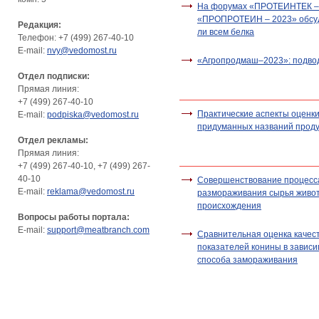
На форумах «ПРОТЕИНТЕК –
«ПРОПРОТЕИН – 2023» обсуд
Редакция:
ли всем белка
Телефон: +7 (499) 267-40-10
E-mail:
nvy@vedomost.ru
«Агропродмаш–2023»: подво
Отдел подписки:
Прямая линия:
+7 (499) 267-40-10
Практические аспекты оценк
E-mail:
podpiska@vedomost.ru
придуманных названий прод
Отдел рекламы:
Прямая линия:
+7 (499) 267-40-10, +7 (499) 267-
40-10
Совершенствование процесс
E-mail:
reklama@vedomost.ru
размораживания сырья живо
происхождения
Вопросы работы портала:
E-mail:
support@meatbranch.com
Сравнительная оценка качес
показателей конины в зависи
способа замораживания