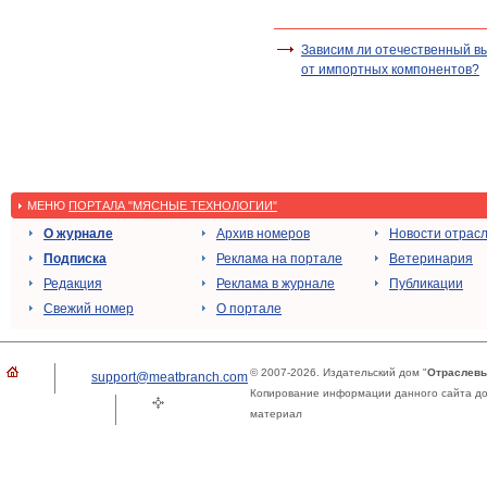
Зависим ли отечественный в
от импортных компонентов?
МЕНЮ
ПОРТАЛА "МЯСНЫЕ ТЕХНОЛОГИИ"
О журнале
Архив номеров
Новости отрас
Подписка
Реклама на портале
Ветеринария
Редакция
Реклама в журнале
Публикации
Свежий номер
О портале
© 2007-2026. Издательский дом "
Отраслевы
support@meatbranch.com
Копирование информации данного сайта доп
материал