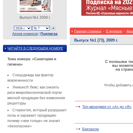
Выпуск №1 2009 г.
Главная страница
О журнале
Арх
Архив номеров
|
Подписка
Выпуск №1 (73), 2009 г.
ЧИТАЙТЕ В СЛЕДУЮЩЕМ НОМЕРЕ
Тема номера: «Санитария и
С полными тек
гигиена»
вы можете
на стран
Спецодежда как фактор
вовлеченности
Чтобы добавить 
Униконс® Люкс: как снизить
риск микробиологической порчи
мясной продукции без изменения
рецептуры
Топ-менеджер от «А» до «Я»
Стереотип, который разрушает
полы и заражает продукцию:
почему «чем толще» не значит
«безопаснее»
Брезаола