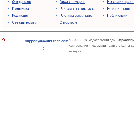
О журнале
Архив номеров
Новости отрас
Подписка
Реклама на портале
Ветеринария
Редакция
Реклама в журнале
Публикации
Свежий номер
О портале
© 2007-2026. Издательский дом "
Отраслевы
support@meatbranch.com
Копирование информации данного сайта доп
материал