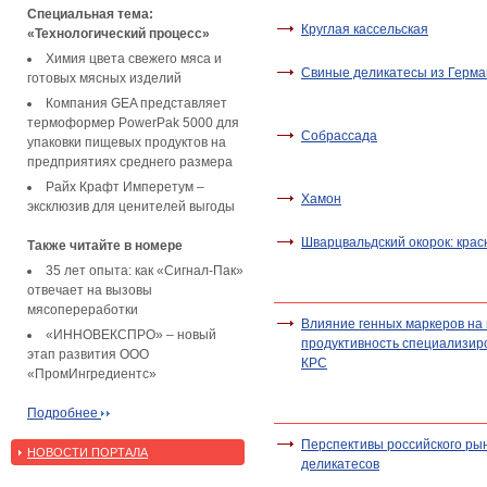
Специальная тема:
Круглая кассельская
«Технологический процесс»
Химия цвета свежего мяса и
Свиные деликатесы из Герм
готовых мясных изделий
Компания GEA представляет
термоформер PowerPak 5000 для
Собрассада
упаковки пищевых продуктов на
предприятиях среднего размера
Райх Крафт Имперетум –
Хамон
эксклюзив для ценителей выгоды
Шварцвальдский окорок: крас
Также читайте в номере
35 лет опыта: как «Сигнал-Пак»
отвечает на вызовы
мясопереработки
Влияние генных маркеров на
«ИННОВЕКСПРО» – новый
продуктивность специализир
этап развития ООО
КРС
«ПромИнгредиентс»
Подробнее
Перспективы российского ры
НОВОСТИ ПОРТАЛА
деликатесов