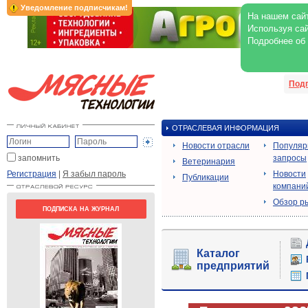
Уведомление подписчикам!
На нашем сайт
Используя сай
Подробнее об
Под
ОТРАСЛЕВАЯ ИНФОРМАЦИЯ
Новости отрасли
Популя
запомнить
запросы
Ветеринария
Регистрация
|
Я забыл пароль
Новости
Публикации
компани
Обзор р
ПОДПИСКА НА ЖУРНАЛ
Каталог
предприятий