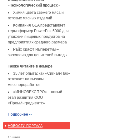
«Технологический процесс»
Химия цвета свежего мяса и
готовых мясных изделий
Компания GEA представляет
термоформер PowerPak 5000 для
упаковки пищевых продуктов на
предприятиях среднего размера
Райх Крафт Имперетум –
эксклюзив для ценителей выгоды
Также читайте в номере
35 лет опыта: как «Сигнал-Пак»
отвечает на вызовы
мясопереработки
«ИННОВЕКСПРО» – новый
этап развития ООО
«ПромИнгредиентс»
Подробнее
НОВОСТИ ПОРТАЛА
16 июля