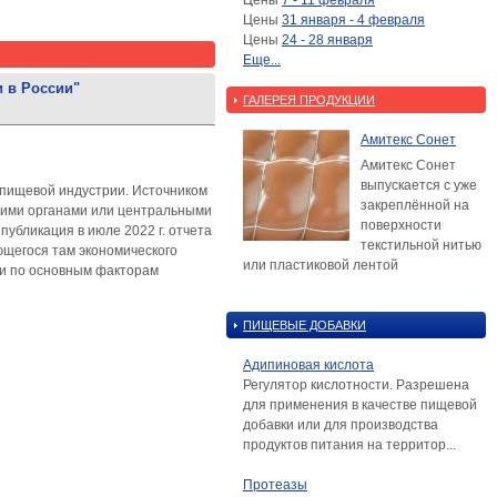
Цены
7 - 11 февраля
Цены
31 января - 4 февраля
Цены
24 - 28 января
Еще...
и в России"
ГАЛЕРЕЯ ПРОДУКЦИИ
Амитекс Сонет
Амитекс Сонет
выпускается с уже
 пищевой индустрии. Источником
закреплённой на
кими органами или центральными
поверхности
убликация в июле 2022 г. отчета
текстильной нитью
ющегося там экономического
или пластиковой лентой
ли по основным факторам
ПИЩЕВЫЕ ДОБАВКИ
Адипиновая кислота
Регулятор кислотности. Разрешена
для применения в качестве пищевой
добавки или для производства
продуктов питания на территор...
Протеазы