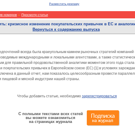
Разместить рекламу
ив номеров
Просмотр статьи
ить: кризисное изменение покупательских привычек в ЕС и аналоги
Вернуться к содержанию выпуска
редпочтений всегда была краеугольным камнем рыночных стратегий компаний
оводимые международными и локальными агентствами, а также статистичес
м для правильной продовольственной аналитики моментом этого года стала п
 покупательских привычек в Европейском союзе (ЕС) [1] в условиях зарожда
включена в данный отчет, нам показалось целесообразным провести паралле
ля пищевой и мясной индустрии нашей страны.
Чтобы добавить статью, необходимо
зарегистрироваться
С полными текстами всех статей
вы можете ознакомиться
на страницах журнала