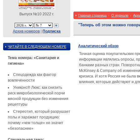
Выпуск №10 2022 г.
Главная страница
О журнале
Арх
"Теперь об этом можно говор
Архив номеров
|
Подписка
Аналитический обзор
ЧИТАЙТЕ В СЛЕДУЮЩЕМ НОМЕРЕ
Точная оценка покупательских п
Тема номера: «Санитария и
информации являлись опросы, пр
гигиена»
банками разных стран. Поворотны
McKinsey & Company об изменении
Спецодежда как фактор
кризиса. И хотя Россия не была 
вовлеченности
влияния, которые действуют и д
Униконс® Люкс: как снизить
риск микробиологической порчи
мясной продукции без изменения
рецептуры
Стереотип, который разрушает
полы и заражает продукцию:
почему «чем толще» не значит
«безопаснее»
Специальная тема: