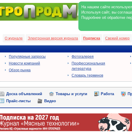
На нашем сайте используют
Используя сайт, вы соглаш
Подробнее об обработке пе
О журнале
Электронная версия журнала
Подписка
Свежий номер
Популярные запросы
Фотогалерея
Новости компаний
Профессиональная
литература
Обзор рынка
Словарь терминов
Доска объявлений
Товары и услуги
Работа
Пр
Прайс-листы
Видео