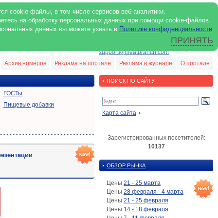
ся cookie-файлы, в том числе сервисов веб-аналитики.
аетесь на обработку персональных данных при помощи cookie-файлов.
рсональных данных вы можете узнать в
Политике конфиденциальности
ПРИНЯТЬ
ENG
support@meatbranch.com
Архив номеров
Реклама на портале
Реклама в журнале
О портале
ПОИСК ПО САЙТУ
ГОСТы
Пищевые добавки
Карта сайта
Зарегистрированных посетителей:
10137
езентации
ОБЗОР РЫНКА
Цены
21 - 25 марта
Цены
28 февраля - 4 марта
Цены
21 - 25 февраля
Цены
14 - 18 февраля