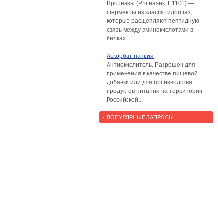
Протеазы (Proteases, E1101) —
ферменты из класса гидролаз,
которые расщепляют пептидную
связь между аминокислотами в
белках....
Аскорбат натрия
Антиокислитель. Разрешен для
применения в качестве пищевой
добавки или для производства
продуктов питания на территории
Российской...
ПОПУЛЯРНЫЕ ЗАПРОСЫ