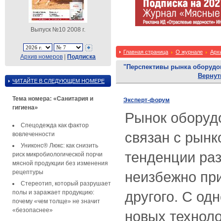
Выпуск №10 2008 г.
Главная страница
О журнале
Арх
Архив номеров
|
Подписка
"Перспективы рынка оборудо
Вернут
ЧИТАЙТЕ В СЛЕДУЮЩЕМ НОМЕРЕ
Тема номера: «Санитария и
Эксперт-форум
гигиена»
Рынок оборуд
Спецодежда как фактор
связан с рынк
вовлеченности
Униконс® Люкс: как снизить
тенденции раз
риск микробиологической порчи
мясной продукции без изменения
рецептуры
неизбежно пр
Стереотип, который разрушает
другого. С од
полы и заражает продукцию:
почему «чем толще» не значит
«безопаснее»
новых техноло