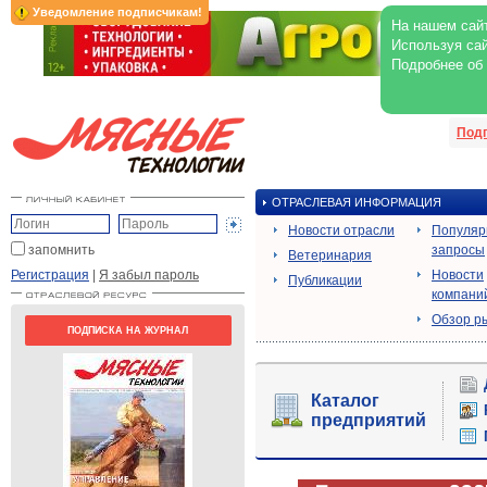
Уведомление подписчикам!
На нашем сайт
Используя сай
Подробнее об
Под
ОТРАСЛЕВАЯ ИНФОРМАЦИЯ
Новости отрасли
Популя
запомнить
запросы
Ветеринария
Регистрация
|
Я забыл пароль
Новости
Публикации
компани
Обзор р
ПОДПИСКА НА ЖУРНАЛ
Каталог
предприятий