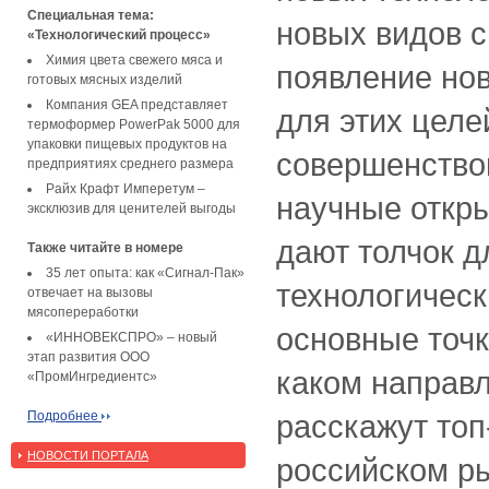
Специальная тема:
новых видов 
«Технологический процесс»
Химия цвета свежего мяса и
появление но
готовых мясных изделий
Компания GEA представляет
для этих целе
термоформер PowerPak 5000 для
упаковки пищевых продуктов на
совершенство
предприятиях среднего размера
Райх Крафт Имперетум –
научные откр
эксклюзив для ценителей выгоды
дают толчок д
Также читайте в номере
35 лет опыта: как «Сигнал-Пак»
технологическ
отвечает на вызовы
мясопереработки
основные точк
«ИННОВЕКСПРО» – новый
этап развития ООО
каком направ
«ПромИнгредиентс»
Подробнее
расскажут то
НОВОСТИ ПОРТАЛА
российском р