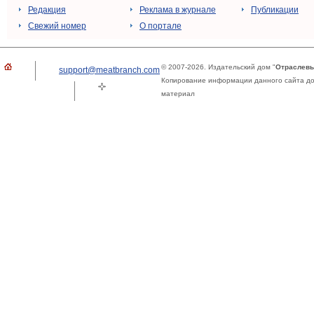
Редакция
Реклама в журнале
Публикации
Свежий номер
О портале
© 2007-2026. Издательский дом "
Отраслевы
support@meatbranch.com
Копирование информации данного сайта доп
материал