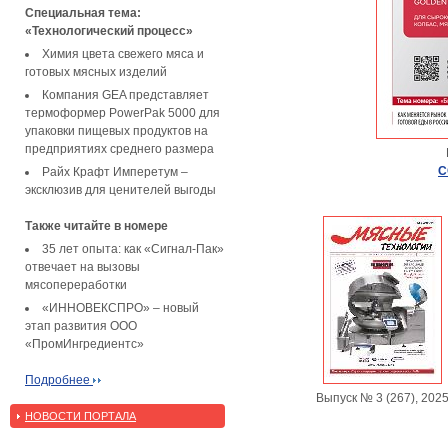
Специальная тема:
«Технологический процесс»
Химия цвета свежего мяса и
готовых мясных изделий
Компания GEA представляет
термоформер PowerPak 5000 для
упаковки пищевых продуктов на
предприятиях среднего размера
С
Райх Крафт Имперетум –
эксклюзив для ценителей выгоды
Также читайте в номере
35 лет опыта: как «Сигнал-Пак»
отвечает на вызовы
мясопереработки
«ИННОВЕКСПРО» – новый
этап развития ООО
«ПромИнгредиентс»
Подробнее
Выпуск № 3 (267), 202
НОВОСТИ ПОРТАЛА