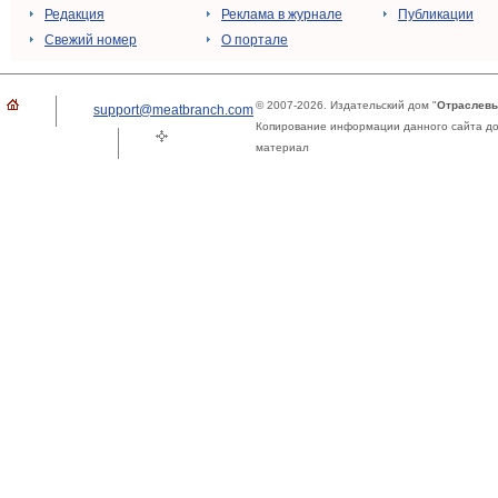
Редакция
Реклама в журнале
Публикации
Свежий номер
О портале
© 2007-2026. Издательский дом "
Отраслевы
support@meatbranch.com
Копирование информации данного сайта доп
материал