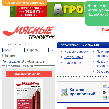
Уведомление подписчикам!
На нашем сайт
Используя сай
Подробнее об
Под
ОТРАСЛЕВАЯ ИНФОРМАЦИЯ
Новости отрасли
Популя
запомнить
запросы
Ветеринария
Регистрация
|
Я забыл пароль
Новости
Публикации
компани
Обзор р
ПОДПИСКА НА ЖУРНАЛ
Каталог
предприятий