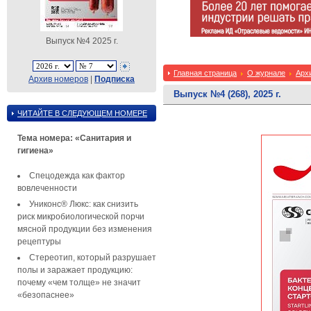
Выпуск №4 2025 г.
Главная страница
О журнале
Арх
Архив номеров
|
Подписка
Выпуск №4 (268), 2025 г.
ЧИТАЙТЕ В СЛЕДУЮЩЕМ НОМЕРЕ
Тема номера: «Санитария и
гигиена»
Спецодежда как фактор
вовлеченности
Униконс® Люкс: как снизить
риск микробиологической порчи
мясной продукции без изменения
рецептуры
Стереотип, который разрушает
полы и заражает продукцию:
почему «чем толще» не значит
«безопаснее»