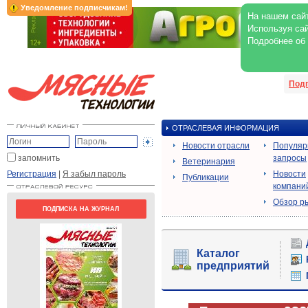
Уведомление подписчикам!
На нашем сайт
Используя сай
Подробнее об
Под
ОТРАСЛЕВАЯ ИНФОРМАЦИЯ
Новости отрасли
Популя
запомнить
запросы
Ветеринария
Регистрация
|
Я забыл пароль
Новости
Публикации
компани
Обзор р
ПОДПИСКА НА ЖУРНАЛ
Каталог
предприятий