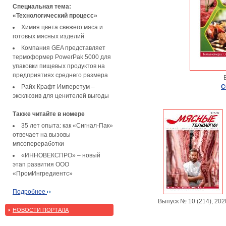
Специальная тема:
«Технологический процесс»
Химия цвета свежего мяса и
готовых мясных изделий
Компания GEA представляет
термоформер PowerPak 5000 для
упаковки пищевых продуктов на
предприятиях среднего размера
Райх Крафт Имперетум –
С
эксклюзив для ценителей выгоды
Также читайте в номере
35 лет опыта: как «Сигнал-Пак»
отвечает на вызовы
мясопереработки
«ИННОВЕКСПРО» – новый
этап развития ООО
«ПромИнгредиентс»
Подробнее
Выпуск № 10 (214), 202
НОВОСТИ ПОРТАЛА