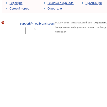
Редакция
Реклама в журнале
Публикации
Свежий номер
О портале
© 2007-2026. Издательский дом "
Отраслевы
support@meatbranch.com
Копирование информации данного сайта доп
материал