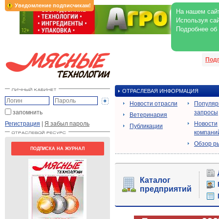
Уведомление подписчикам!
На нашем сайт
Используя сай
Подробнее об
Под
ОТРАСЛЕВАЯ ИНФОРМАЦИЯ
Новости отрасли
Популя
запомнить
запросы
Ветеринария
Регистрация
|
Я забыл пароль
Новости
Публикации
компани
Обзор р
ПОДПИСКА НА ЖУРНАЛ
Каталог
предприятий