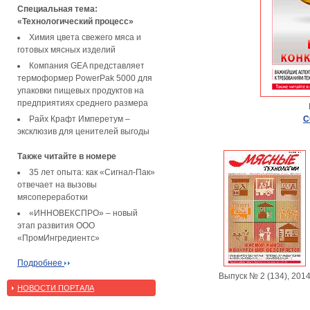
Специальная тема:
«Технологический процесс»
Химия цвета свежего мяса и
готовых мясных изделий
Компания GEA представляет
термоформер PowerPak 5000 для
упаковки пищевых продуктов на
предприятиях среднего размера
Райх Крафт Имперетум –
С
эксклюзив для ценителей выгоды
Также читайте в номере
35 лет опыта: как «Сигнал-Пак»
отвечает на вызовы
мясопереработки
«ИННОВЕКСПРО» – новый
этап развития ООО
«ПромИнгредиентс»
Подробнее
Выпуск № 2 (134), 201
НОВОСТИ ПОРТАЛА