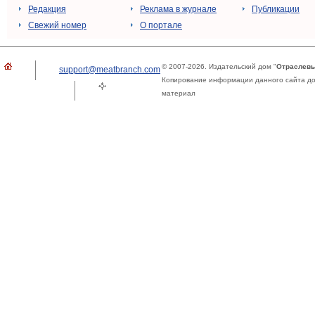
Редакция
Реклама в журнале
Публикации
Свежий номер
О портале
© 2007-2026. Издательский дом "
Отраслевы
support@meatbranch.com
Копирование информации данного сайта доп
материал