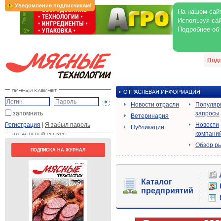
Уведомление подписчикам!
На нашем сайт
Используя сай
Подробнее об
Под
ОТРАСЛЕВАЯ ИНФОРМАЦИЯ
Новости отрасли
Популяр
запомнить
запросы
Ветеринария
Регистрация
|
Я забыл пароль
Новости
Публикации
компани
Обзор р
ПОДПИСКА НА ЖУРНАЛ
Каталог
предприятий