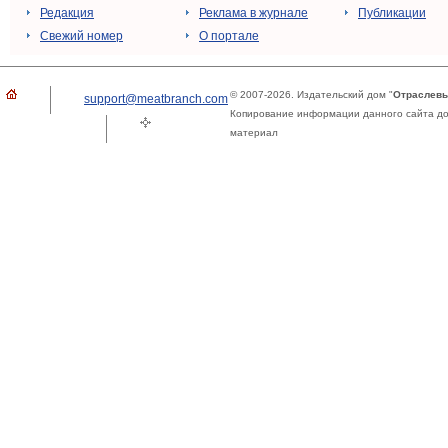
Редакция
Реклама в журнале
Публикации
Свежий номер
О портале
© 2007-2026. Издательский дом "
Отраслевы
support@meatbranch.com
Копирование информации данного сайта доп
материал