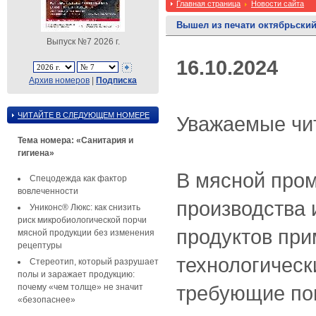
Главная страница
Новости сайта
Вышел из печати октябрьски
Выпуск №7 2026 г.
16.10.2024
Архив номеров
|
Подписка
ЧИТАЙТЕ В СЛЕДУЮЩЕМ НОМЕРЕ
Уважаемые чи
Тема номера: «Санитария и
гигиена»
В мясной про
Спецодежда как фактор
вовлеченности
производства 
Униконс® Люкс: как снизить
риск микробиологической порчи
продуктов пр
мясной продукции без изменения
рецептуры
технологическ
Стереотип, который разрушает
полы и заражает продукцию:
требующие по
почему «чем толще» не значит
«безопаснее»