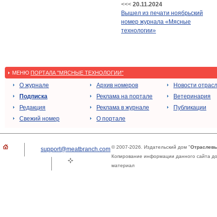
<<<
20.11.2024
Вышел из печати ноябрьский
номер журнала «Мясные
технологии»
МЕНЮ
ПОРТАЛА "МЯСНЫЕ ТЕХНОЛОГИИ"
О журнале
Архив номеров
Новости отрас
Подписка
Реклама на портале
Ветеринария
Редакция
Реклама в журнале
Публикации
Свежий номер
О портале
© 2007-2026. Издательский дом "
Отраслевы
support@meatbranch.com
Копирование информации данного сайта доп
материал