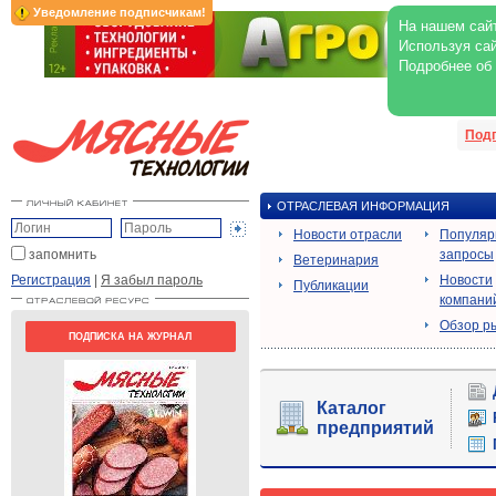
Уведомление подписчикам!
На нашем сайт
Используя сай
Подробнее об
Под
ОТРАСЛЕВАЯ ИНФОРМАЦИЯ
Новости отрасли
Популя
запомнить
запросы
Ветеринария
Регистрация
|
Я забыл пароль
Новости
Публикации
компани
Обзор р
ПОДПИСКА НА ЖУРНАЛ
Каталог
предприятий