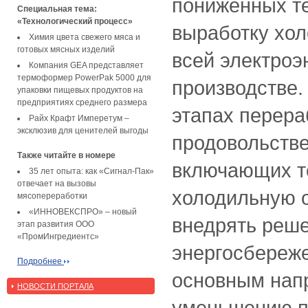
пониженных те
Специальная тема:
«Технологический процесс»
выработку хол
Химия цвета свежего мяса и
готовых мясных изделий
всей электроэ
Компания GEA представляет
термоформер PowerPak 5000 для
производстве.
упаковки пищевых продуктов на
предприятиях среднего размера
этапах перера
Райх Крафт Имперетум –
эксклюзив для ценителей выгоды
продовольстве
Также читайте в номере
включающих т
35 лет опыта: как «Сигнал-Пак»
отвечает на вызовы
холодильную о
мясопереработки
«ИННОВЕКСПРО» – новый
внедрять реш
этап развития ООО
«ПромИнгредиентс»
энергосбереж
Подробнее
основным нап
НОВОСТИ ПОРТАЛА
уменьшению по