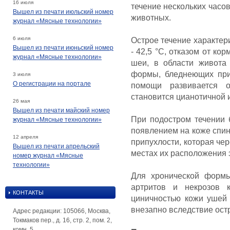
16 июля
течение нескольких часо
Вышел из печати июльский номер
животных.
журнал «Мясные технологии»
6 июля
Острое течение характер
Вышел из печати июньский номер
- 42,5 °С, отказом от ко
журнал «Мясные технологии»
шеи, в области живота 
формы, бледнеющих при
3 июля
О регистрации на портале
помощи развивается о
становится цианотичной и 
26 мая
Вышел из печати майский номер
При подостром течении 
журнал «Мясные технологии»
появлением на коже спин
12 апреля
припухлости, которая чер
Вышел из печати апрельский
местах их расположения 
номер журнал «Мясные
технологии»
Для хронической формы
артритов и некрозов 
КОНТАКТЫ
циничностью кожи ушей 
внезапно вследствие ост
Адрес редакции: 105066, Москва,
Токмаков пер., д. 16, стр. 2, пом. 2,
комн. 5