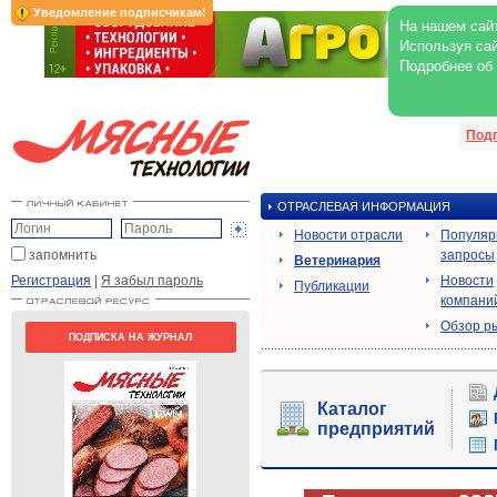
Уведомление подписчикам!
На нашем сайт
Используя сай
Подробнее об
Под
ОТРАСЛЕВАЯ ИНФОРМАЦИЯ
Новости отрасли
Популя
запомнить
запросы
Ветеринария
Регистрация
|
Я забыл пароль
Новости
Публикации
компани
Обзор р
ПОДПИСКА НА ЖУРНАЛ
Каталог
предприятий