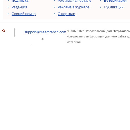
Подписка
Реклама на портале
Ветеринария
Редакция
Реклама в журнале
Публикации
Свежий номер
О портале
© 2007-2026. Издательский дом "
Отраслевы
support@meatbranch.com
Копирование информации данного сайта доп
материал