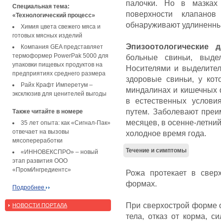
палочки. Но в мазках
Специальная тема:
поверхности клапанов
«Технологический процесс»
обнаруживают удлиненн
Химия цвета свежего мяса и
готовых мясных изделий
Эпизоотологические 
Компания GEA представляет
термоформер PowerPak 5000 для
больные свиньи, выде
упаковки пищевых продуктов на
Носителями и выделител
предприятиях среднего размера
здоровые свиньи, у кот
Райх Крафт Имперетум –
миндалинах и кишечных 
эксклюзив для ценителей выгоды
в естественных услови
путем. Заболевают преи
Также читайте в номере
месяцев, в осенне-летни
35 лет опыта: как «Сигнал-Пак»
отвечает на вызовы
холодное время года.
мясопереработки
Течение и симптомы
«ИННОВЕКСПРО» – новый
этап развития ООО
«ПромИнгредиентс»
Рожа протекает в сверх
формах.
Подробнее
При сверхострой форме 
НОВОСТИ ПОРТАЛА
тела, отказ от корма, с