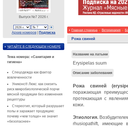
Выпуск №7 2026 г.
Главная страница
Ветеринария
Б
Архив номеров
|
Подписка
Рожа свиней
ЧИТАЙТЕ В СЛЕДУЮЩЕМ НОМЕРЕ
Название на латыни
Тема номера: «Санитария и
гигиена»
Erysipelas suum
Спецодежда как фактор
Описание заболевания
вовлеченности
Униконс® Люкс: как снизить
Рожа свиней (erysip
риск микробиологической порчи
поражающая преимущес
мясной продукции без изменения
протекающая с явления
рецептуры
кожи.
Стереотип, который разрушает
полы и заражает продукцию:
почему «чем толще» не значит
Этиология.
Возбудителем
«безопаснее»
rhusiopathift, имеющие