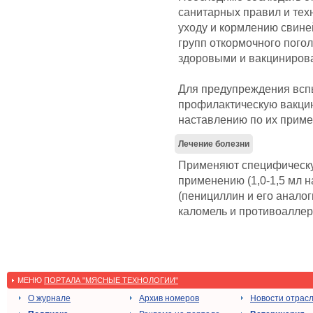
санитарных правил и тех
уходу и кормлению свине
групп откормочного пого
здоровыми и вакциниров
Для предупреждения всп
профилактическую вакци
наставлению по их прим
Лечение болезни
Применяют специфическу
применению (1,0-1,5 мл н
(пенициллин и его аналог
каломель и противоаллер
МЕНЮ
ПОРТАЛА "МЯСНЫЕ ТЕХНОЛОГИИ"
О журнале
Архив номеров
Новости отрас