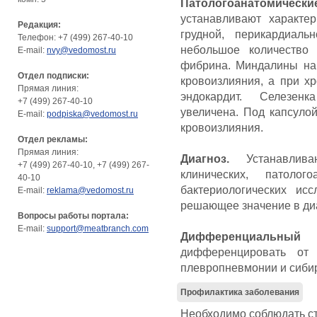
Патологоанатомичес
устанавливают характе
Редакция:
грудной, перикардиал
Телефон: +7 (499) 267-40-10
небольшое количество
E-mail:
nvy@vedomost.ru
фибрина. Миндалины наб
Отдел подписки:
кровоизлияния, а при х
Прямая линия:
эндокардит. Селезенк
+7 (499) 267-40-10
увеличена. Под капсуло
E-mail:
podpiska@vedomost.ru
кровоизлияния.
Отдел рекламы:
Прямая линия:
Диагноз.
Устанавлив
+7 (499) 267-40-10, +7 (499) 267-
клинических, патолог
40-10
бактериологических ис
E-mail:
reklama@vedomost.ru
решающее значение в диа
Вопросы работы портала:
E-mail:
support@meatbranch.com
Дифференциальный
дифференцировать от 
плевропневмонии и сибир
Профилактика заболевания
Необходимо соблюдать с