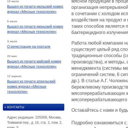
мясной продукции в проце
16 июля
Вышел из печати июльский номер
организация непрерывной
журнал «Мясные технологии»
в сочетании с холодом и
воздействия на продукт 
6 июля
таких способов является
Вышел из печати июньский номер
журнал «Мясные технологии»
бактерицидного излучения.
3 июля
Работа любой компании н
О регистрации на портале
существует целый ряд сп
традиционные способы (с
26 мая
Вышел из печати майский номер
производства), и методы,
журнал «Мясные технологии»
менеджмента (системы ме
ограничений систем, 6 си
12 апреля
др.). В статье А.Г. Чолокя
Вышел из печати апрельский
номер журнал «Мясные
бережливому производств
технологии»
мясоперерабатывающих ко
мясоперерабатывающего 
КОНТАКТЫ
Оставайтесь с нами и буд
Адрес редакции: 105066, Москва,
Подробно ознакомиться с
Токмаков пер., д. 16, стр. 2, пом. 2,
комн. 5