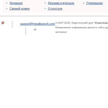
Редакция
Реклама в журнале
Публикации
Свежий номер
О портале
© 2007-2026. Издательский дом "
Отраслевы
support@meatbranch.com
Копирование информации данного сайта доп
материал