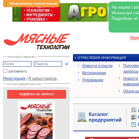
Уведомление подписчикам!
На нашем сайт
Используя сай
Подробнее об
Под
ОТРАСЛЕВАЯ ИНФОРМАЦИЯ
Новости отрасли
Популя
запомнить
запросы
Ветеринария
Регистрация
|
Я забыл пароль
Новости
Публикации
компани
Обзор р
ПОДПИСКА НА ЖУРНАЛ
Каталог
предприятий