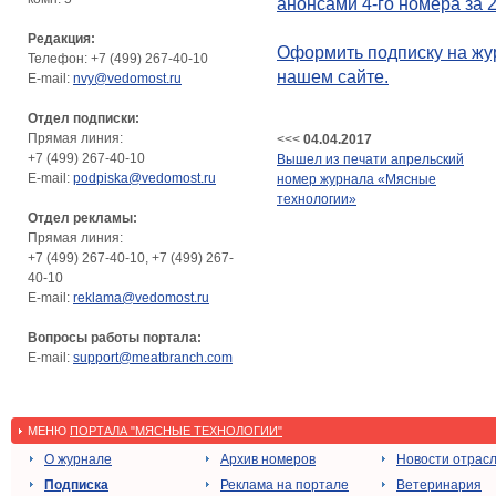
анонсами 4-го номера за 2
Редакция:
Оформить подписку на жу
Телефон: +7 (499) 267-40-10
нашем сайте.
E-mail:
nvy@vedomost.ru
Отдел подписки:
Прямая линия:
<<<
04.04.2017
+7 (499) 267-40-10
Вышел из печати апрельский
E-mail:
podpiska@vedomost.ru
номер журнала «Мясные
технологии»
Отдел рекламы:
Прямая линия:
+7 (499) 267-40-10, +7 (499) 267-
40-10
E-mail:
reklama@vedomost.ru
Вопросы работы портала:
E-mail:
support@meatbranch.com
МЕНЮ
ПОРТАЛА "МЯСНЫЕ ТЕХНОЛОГИИ"
О журнале
Архив номеров
Новости отрас
Подписка
Реклама на портале
Ветеринария