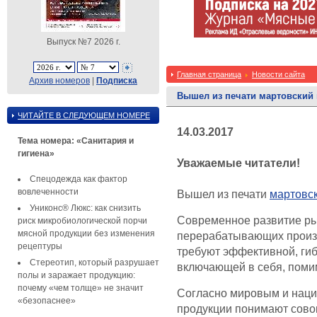
Выпуск №7 2026 г.
Главная страница
Новости сайта
Архив номеров
|
Подписка
Вышел из печати мартовский
ЧИТАЙТЕ В СЛЕДУЮЩЕМ НОМЕРЕ
14.03.2017
Тема номера: «Санитария и
гигиена»
Уважаемые читатели!
Спецодежда как фактор
вовлеченности
Вышел из печати
мартовс
Униконс® Люкс: как снизить
Современное развитие ры
риск микробиологической порчи
мясной продукции без изменения
перерабатывающих произв
рецептуры
требуют эффективной, гиб
Стереотип, который разрушает
включающей в себя, помим
полы и заражает продукцию:
почему «чем толще» не значит
Согласно мировым и наци
«безопаснее»
продукции понимают сово