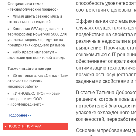
способность удовлетворя
Специальная тема:
«Технологический процесс»
соответствии с целевым н
Химия цвета свежего мяса и
Эффективная система кон
готовых мясных изделий
случаях осуществлять це
Компания GEA представляет
воздействие на свойства
термоформер PowerPak 5000 для
упаковки пищевых продуктов на
различные недостатки в р
предприятиях среднего размера
выявление. Прочитав ста
Райх Крафт Имперетум –
ознакомиться с IT-решени
эксклюзив для ценителей выгоды
обеспечивает оперативно
оптимизацию технологичес
Также читайте в номере
возможность осуществлять
35 лет опыта: как «Сигнал-Пак»
заданными свойствами и г
отвечает на вызовы
мясопереработки
В статье Татьяна Доброх
«ИННОВЕКСПРО» – новый
решения, которые повыша
этап развития ООО
«ПромИнгредиентс»
потребителей благодаря 
упаковке охлажденного м
Подробнее
копченостей, переработан
НОВОСТИ ПОРТАЛА
Основным требованием дл