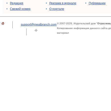
Редакция
Реклама в журнале
Публикации
Свежий номер
О портале
© 2007-2026. Издательский дом "
Отраслевы
support@meatbranch.com
Копирование информации данного сайта доп
материал