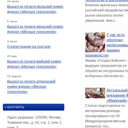
16 июля
Влияние кризисных явлен
Вышел из печати июльский номер
российский продовольст
журнал «Мясные технологии»
рынок оказалось более
умеренным, чем о...
6 июля
Вышел из печати июньский номер
журнал «Мясные технологии»
У нас есть
оболочки,
3 июля
необходимы
О регистрации на портале
вашему
производству
26 мая
Фирма «Голден Кейсинг» 
Вышел из печати майский номер
ведущее предприятие по
журнал «Мясные технологии»
обработке натуральных б
колбасных оболочек из...
12 апреля
Вышел из печати апрельский
номер журнал «Мясные
Актуальный
технологии»
внедрения 
«Меркурий»
Статья подготовлена по
КОНТАКТЫ
материалам доклада,
прозвучавшего на VII
Адрес редакции: 105066, Москва,
Международном мясном
Токмаков пер., д. 16, стр. 2, пом. 2,
конгрессе, пос...
комн. 5