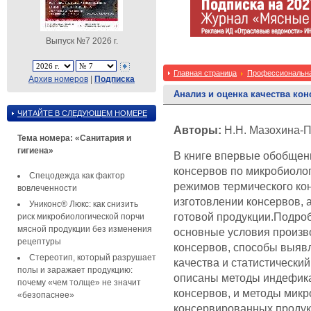
Выпуск №7 2026 г.
Главная страница
Профессиональна
Архив номеров
|
Подписка
Анализ и оценка качества ко
ЧИТАЙТЕ В СЛЕДУЮЩЕМ НОМЕРЕ
Авторы:
Н.Н. Мазохина-
Тема номера: «Санитария и
гигиена»
В книге впервые обобщены
консервов по микробиолог
Спецодежда как фактор
режимов термического к
вовлеченности
изготовлении консервов, 
Униконс® Люкс: как снизить
готовой продукции.Подро
риск микробиологической порчи
мясной продукции без изменения
основные условия произв
рецептуры
консервов, способы выявл
Стереотип, который разрушает
качества и статистически
полы и заражает продукцию:
описаны методы индефик
почему «чем толще» не значит
консервов, и методы микр
«безопаснее»
консервированных продукт