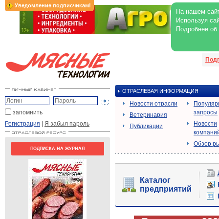
Уведомление подписчикам!
На нашем сайт
Используя сай
Подробнее об
Под
ОТРАСЛЕВАЯ ИНФОРМАЦИЯ
Новости отрасли
Популяр
запомнить
запросы
Ветеринария
Регистрация
|
Я забыл пароль
Новости
Публикации
компани
Обзор р
ПОДПИСКА НА ЖУРНАЛ
Каталог
предприятий