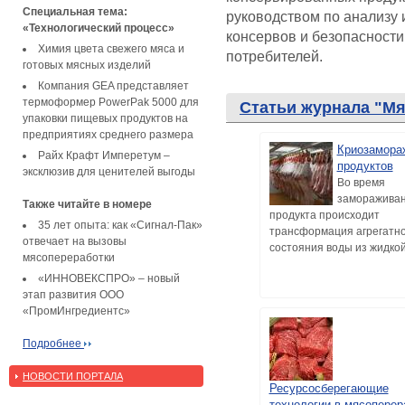
Специальная тема:
руководством по анализу 
«Технологический процесс»
консервов и безопасности
Химия цвета свежего мяса и
потребителей.
готовых мясных изделий
Компания GEA представляет
термоформер PowerPak 5000 для
Статьи журнала "М
упаковки пищевых продуктов на
предприятиях среднего размера
Криозамора
Райх Крафт Имперетум –
продуктов
эксклюзив для ценителей выгоды
Во время
заморажива
Также читайте в номере
продукта происходит
35 лет опыта: как «Сигнал-Пак»
трансформация агрегатно
отвечает на вызовы
состояния воды из жидкой 
мясопереработки
«ИННОВЕКСПРО» – новый
этап развития ООО
«ПромИнгредиентс»
Подробнее
НОВОСТИ ПОРТАЛА
Ресурсосберегающие
технологии в мясоперер