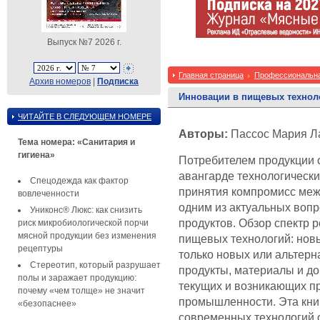
Выпуск №7 2026 г.
Главная страница
Профессиональна
Архив номеров
|
Подписка
Инновации в пищевых техноло
ЧИТАЙТЕ В СЛЕДУЮЩЕМ НОМЕРЕ
Авторы:
Пассос Мария Ла
Тема номера: «Санитария и
гигиена»
Потребителем продукции
авангарде технологическ
Спецодежда как фактор
принятия компромисс меж
вовлеченности
одним из актуальных воп
Униконс® Люкс: как снизить
продуктов. Обзор спектр 
риск микробиологической порчи
мясной продукции без изменения
пищевых технологий: новы
рецептуры
только новых или альтерн
Стереотип, который разрушает
продукты, материалы и доб
полы и заражает продукцию:
текущих и возникающих п
почему «чем толще» не значит
промышленности. Эта кни
«безопаснее»
современных технологий о