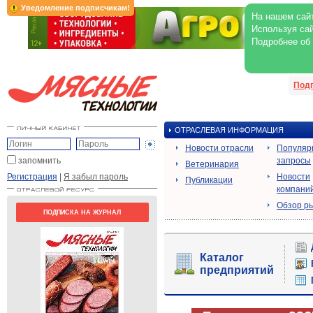
Уведомление подписчикам!
На нашем сайт
Используя сай
Подробнее об
Под
ОТРАСЛЕВАЯ ИНФОРМАЦИЯ
Новости отрасли
Популяр
запомнить
запросы
Ветеринария
Регистрация
|
Я забыл пароль
Новости
Публикации
компани
Обзор р
ПОДПИСКА НА ЖУРНАЛ
Каталог
предприятий