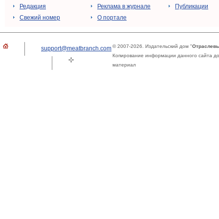
Редакция
Реклама в журнале
Публикации
Свежий номер
О портале
© 2007-2026. Издательский дом "
Отраслевы
support@meatbranch.com
Копирование информации данного сайта доп
материал