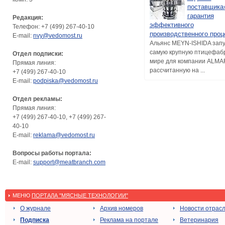
поставщика
гарантия
Редакция:
эффективного
Телефон: +7 (499) 267-40-10
производственного проц
E-mail:
nvy@vedomost.ru
Альянс MEYN-ISHIDA зап
самую крупную птицефабр
Отдел подписки:
мире для компании ALMAR
Прямая линия:
рассчитанную на ...
+7 (499) 267-40-10
E-mail:
podpiska@vedomost.ru
Отдел рекламы:
Прямая линия:
+7 (499) 267-40-10, +7 (499) 267-
40-10
E-mail:
reklama@vedomost.ru
Вопросы работы портала:
E-mail:
support@meatbranch.com
МЕНЮ
ПОРТАЛА "МЯСНЫЕ ТЕХНОЛОГИИ"
О журнале
Архив номеров
Новости отрас
Подписка
Реклама на портале
Ветеринария