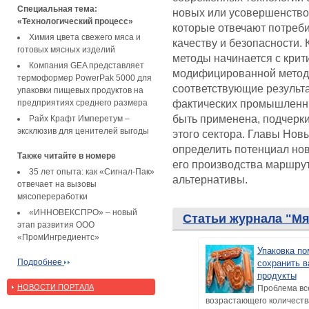
Специальная тема:
новых или усовершенство
«Технологический процесс»
которые отвечают потреб
Химия цвета свежего мяса и
качеству и безопасности.
готовых мясных изделий
методы начинается с крит
Компания GEA представляет
модифицированной методи
термоформер PowerPak 5000 для
соответствующие результа
упаковки пищевых продуктов на
фактических промышленны
предприятиях среднего размера
быть применена, подчерк
Райх Крафт Имперетум –
эксклюзив для ценителей выгоды
этого сектора. Главы Нов
определить потенциал но
Также читайте в номере
его производства маршрут
35 лет опыта: как «Сигнал-Пак»
альтернативы.
отвечает на вызовы
мясопереработки
«ИННОВЕКСПРО» – новый
Статьи журнала "М
этап развития ООО
«ПромИнгредиентс»
Упаковка п
Подробнее
сохранить 
продукты
НОВОСТИ ПОРТАЛА
Проблема вс
возрастающего количеств