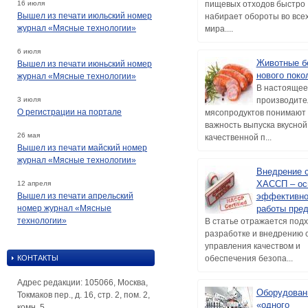
16 июля
пищевых отходов быстро
Вышел из печати июльский номер
набирает обороты во все
журнал «Мясные технологии»
мира....
6 июля
Животные б
Вышел из печати июньский номер
нового поко
журнал «Мясные технологии»
В настоящее
3 июля
производите
О регистрации на портале
мясопродуктов понимают
важность выпуска вкусной
26 мая
качественной п...
Вышел из печати майский номер
журнал «Мясные технологии»
Внедрение 
ХАССП – ос
12 апреля
Вышел из печати апрельский
эффективно
номер журнал «Мясные
работы пре
технологии»
В статье отражается подх
разработке и внедрению 
управления качеством и
КОНТАКТЫ
обеспечения безопа...
Адрес редакции: 105066, Москва,
Оборудован
Токмаков пер., д. 16, стр. 2, пом. 2,
«одного
комн. 5