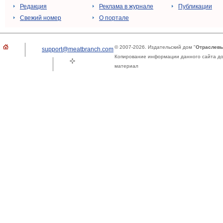
Редакция
Реклама в журнале
Публикации
Свежий номер
О портале
© 2007-2026. Издательский дом "
Отраслевы
support@meatbranch.com
Копирование информации данного сайта доп
материал