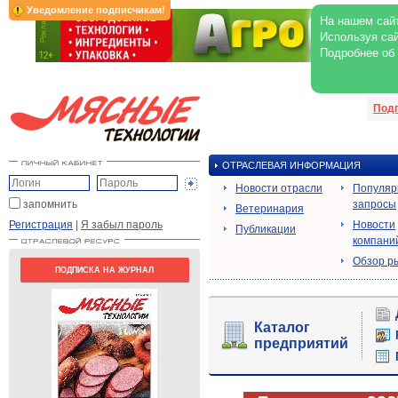
Уведомление подписчикам!
На нашем сайт
Используя сай
Подробнее об
Под
ОТРАСЛЕВАЯ ИНФОРМАЦИЯ
Новости отрасли
Популя
запомнить
запросы
Ветеринария
Регистрация
|
Я забыл пароль
Новости
Публикации
компани
Обзор р
ПОДПИСКА НА ЖУРНАЛ
Каталог
предприятий