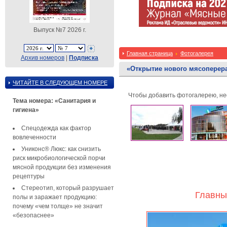
Выпуск №7 2026 г.
Главная страница
Фотогалерея
Архив номеров
|
Подписка
«Открытие нового мясоперер
ЧИТАЙТЕ В СЛЕДУЮЩЕМ НОМЕРЕ
Чтобы добавить фотогалерею, н
Тема номера: «Санитария и
гигиена»
Спецодежда как фактор
вовлеченности
Униконс® Люкс: как снизить
риск микробиологической порчи
мясной продукции без изменения
рецептуры
Стереотип, который разрушает
Главны
полы и заражает продукцию:
почему «чем толще» не значит
«безопаснее»