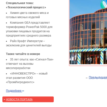
Специальная тема:
«Технологический процесс»
Химия цвета свежего мяса и
готовых мясных изделий
Компания GEA представляет
термоформер PowerPak 5000 для
упаковки пищевых продуктов на
предприятиях среднего размера
Райх Крафт Имперетум –
эксклюзив для ценителей выгоды
Также читайте в номере
35 лет опыта: как «Сигнал-Пак»
отвечает на вызовы
мясопереработки
«ИННОВЕКСПРО» – новый
←
Предыдущая
этап развития ООО
«ПромИнгредиентс»
Подробнее
НОВОСТИ ПОРТАЛА