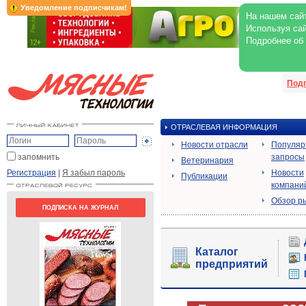
Уведомление подписчикам!
На нашем сайт
Используя сай
Подробнее об
Под
ОТРАСЛЕВАЯ ИНФОРМАЦИЯ
Новости отрасли
Популя
запомнить
запросы
Ветеринария
Регистрация
|
Я забыл пароль
Новости
Публикации
компани
Обзор р
ПОДПИСКА НА ЖУРНАЛ
Каталог
предприятий