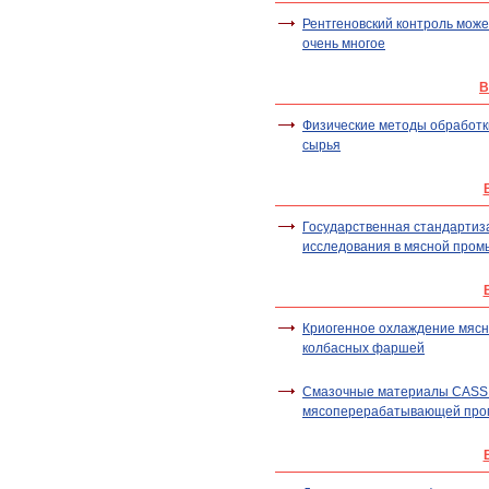
Рентгеновский контроль может
очень многое
В
Физические методы обработк
сырья
Государственная стандартиз
исследования в мясной про
Криогенное охлаждение мясн
колбасных фаршей
Смазочные материалы CASS
мясоперерабатывающей пр