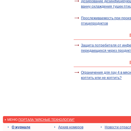
Дозирование дезинфицирующ
ванну охлаждения тушек пти
Прослеживаемость при произ
птицепродуктов
Защита потребителя от инфе
передающихся через продук
Ограничения для пау 4 в мяс
коптить или не коптить?
МЕНЮ
ПОРТАЛА "МЯСНЫЕ ТЕХНОЛОГИИ"
О журнале
Архив номеров
Новости отрас