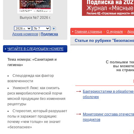
Выпуск №7 2026 г.
Главная страница
О журнале
Арх
Архив номеров
|
Подписка
Статьи по рубрике "Безопасно
ЧИТАЙТЕ В СЛЕДУЮЩЕМ НОМЕРЕ
Тема номера: «Санитария и
С полными тек
гигиена»
вы можете
на стран
Спецодежда как фактор
вовлеченности
Униконс® Люкс: как снизить
Бактериостатики в обработке
риск микробиологической порчи
оболочек
мясной продукции без изменения
рецептуры
Стереотип, который разрушает
Мониторинг состава отечест
полы и заражает продукцию:
продуктов
почему «чем толще» не значит
«безопаснее»