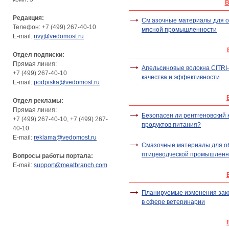
В
Редакция:
См азочные материалы для 
Телефон: +7 (499) 267-40-10
мясной промышленности
E-mail:
nvy@vedomost.ru
Отдел подписки:
Прямая линия:
Апельсиновые волокна CITRI-
+7 (499) 267-40-10
качества и эффективности
E-mail:
podpiska@vedomost.ru
Отдел рекламы:
Прямая линия:
Безопасен ли рентгеновский 
+7 (499) 267-40-10, +7 (499) 267-
продуктов питания?
40-10
E-mail:
reklama@vedomost.ru
Смазочные материалы для о
птицеводческой промышленн
Вопросы работы портала:
E-mail:
support@meatbranch.com
Планируемые изменения зак
в сфере ветеринарии