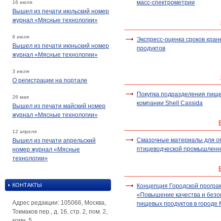
масс-спектрометрии
16 июля
Вышел из печати июльский номер
журнал «Мясные технологии»
6 июля
Экспресс-оценка сроков хра
Вышел из печати июньский номер
продуктов
журнал «Мясные технологии»
3 июля
О регистрации на портале
Покупка подразделения пище
26 мая
компании Shell Сassida
Вышел из печати майский номер
журнал «Мясные технологии»
12 апреля
Смазочные материалы для о
Вышел из печати апрельский
птицеводческой промышленн
номер журнал «Мясные
технологии»
КОНТАКТЫ
Концепция Городской прогр
«Повышение качества и безо
Адрес редакции: 105066, Москва,
пищевых продуктов в городе 
Токмаков пер., д. 16, стр. 2, пом. 2,
комн. 5