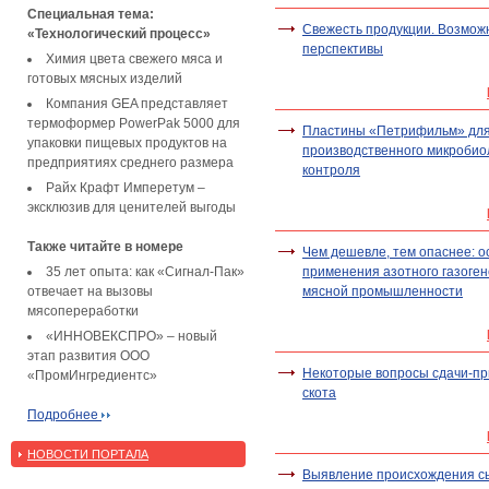
Специальная тема:
Свежесть продукции. Возмож
«Технологический процесс»
перспективы
Химия цвета свежего мяса и
готовых мясных изделий
Компания GEA представляет
термоформер PowerPak 5000 для
Пластины «Петрифильм» дл
упаковки пищевых продуктов на
производственного микробио
предприятиях среднего размера
контроля
Райх Крафт Имперетум –
эксклюзив для ценителей выгоды
Также читайте в номере
Чем дешевле, тем опаснее: 
35 лет опыта: как «Сигнал-Пак»
применения азотного газоген
отвечает на вызовы
мясной промышленности
мясопереработки
«ИННОВЕКСПРО» – новый
этап развития ООО
Некоторые вопросы сдачи-пр
«ПромИнгредиентс»
скота
Подробнее
НОВОСТИ ПОРТАЛА
Выявление происхождения с