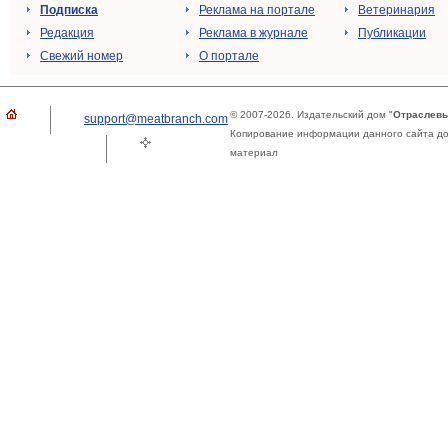
Подписка
Реклама на портале
Ветеринария
Редакция
Реклама в журнале
Публикации
Свежий номер
О портале
© 2007-2026. Издательский дом "
Отраслевы
support@meatbranch.com
Копирование информации данного сайта доп
материал