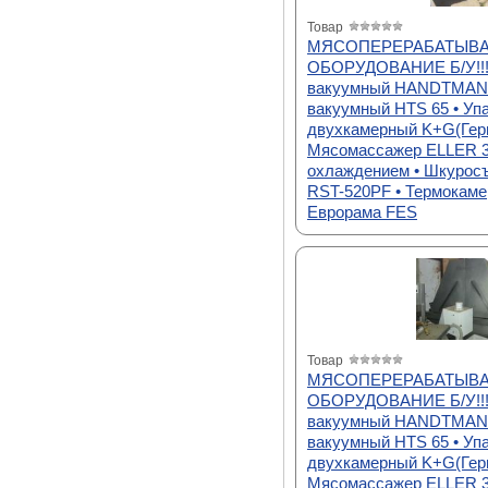
Товар
МЯСОПЕРЕРАБАТЫВ
ОБОРУДОВАНИЕ Б/У!!!
вакуумный HANDTMANN
вакуумный HTS 65 • Уп
двухкамерный K+G(Герм
Мясомассажер ELLER 3
охлаждением • Шкурос
RST-520PF • Термокаме
Еврорама FES
Товар
МЯСОПЕРЕРАБАТЫВ
ОБОРУДОВАНИЕ Б/У!!!
вакуумный HANDTMANN
вакуумный HTS 65 • Уп
двухкамерный K+G(Герм
Мясомассажер ELLER 3