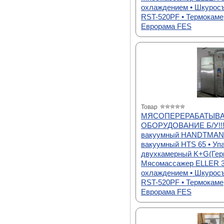
охлаждением • Шкурос
RST-520PF • Термокаме
Еврорама FES
Товар
МЯСОПЕРЕРАБАТЫВ
ОБОРУДОВАНИЕ Б/У!!!
вакуумный HANDTMANN
вакуумный HTS 65 • Уп
двухкамерный K+G(Герм
Мясомассажер ELLER 3
охлаждением • Шкурос
RST-520PF • Термокаме
Еврорама FES