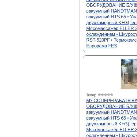
ОБОРУДОВАНИЕ Б/У!!!
вакуумный HANDTMANN
вакуумный HTS 65 • Уп
двухкамерный K+G(Герм
Мясомассажер ELLER 3
охлаждением • Шкурос
RST-520PF • Термокаме
Еврорама FES
Товар
МЯСОПЕРЕРАБАТЫВ
ОБОРУДОВАНИЕ Б/У!!!
вакуумный HANDTMANN
вакуумный HTS 65 • Уп
двухкамерный K+G(Герм
Мясомассажер ELLER 3
охлаждением • Шкурос