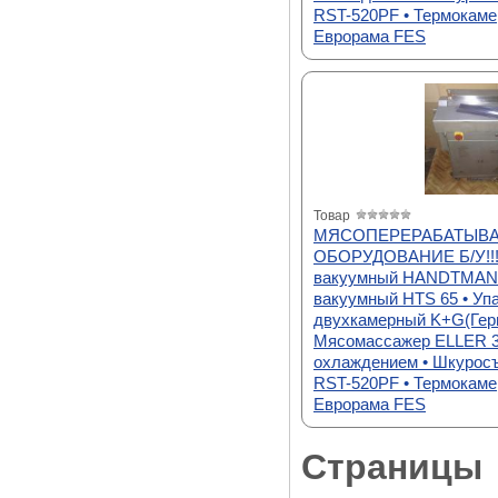
RST-520PF • Термокаме
Еврорама FES
Товар
МЯСОПЕРЕРАБАТЫВ
ОБОРУДОВАНИЕ Б/У!!!
вакуумный HANDTMANN
вакуумный HTS 65 • Уп
двухкамерный K+G(Герм
Мясомассажер ELLER 3
охлаждением • Шкурос
RST-520PF • Термокаме
Еврорама FES
Страницы