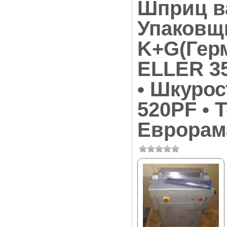
Шприц в
Упаковщ
K+G(Гер
ELLER 3
• Шкуро
520PF • 
Еврорам