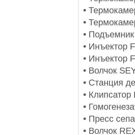
• Термокаме
• Термокаме
• Подъемник
• Инъектор 
• Инъектор 
• Волчок S
• Станция д
• Клипсатор 
• Гомогенез
• Пресс сеп
• Волчок RE