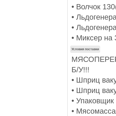
• Волчок 130
• Льдогенера
• Льдогенер
• Миксер на
Условия поставки
МЯСОПЕРЕ
Б/У!!!
• Шприц ва
• Шприц вак
• Упаковщик
• Мясомасса