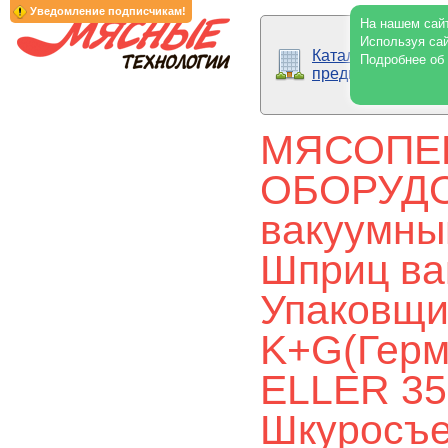
Уведомление подписчикам!
На нашем сайт
Используя сай
Каталог
Подробнее об
предприятий
МЯСОПЕ
ОБОРУДОВ
вакуумн
Шприц ва
Упаковщи
K+G(Герм
ELLER 35
Шкуросъе