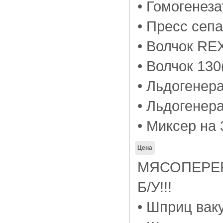
• Гомогенез
• Пресс сеп
• Волчок RE
• Волчок 130
• Льдогенера
• Льдогенер
• Миксер на
Цена
МЯСОПЕРЕ
Б/У!!!
• Шприц ва