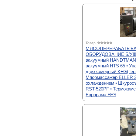
Товар
МЯСОПЕРЕРАБАТЫВ
ОБОРУДОВАНИЕ Б/У!!!
вакуумный HANDTMANN
вакуумный HTS 65 • Уп
двухкамерный K+G(Герм
Мясомассажер ELLER 3
охлаждением • Шкурос
RST-520PF • Термокаме
Еврорама FES