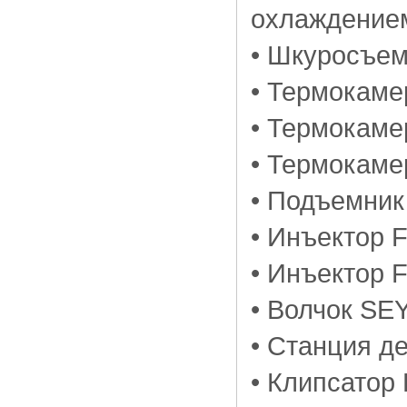
охлаждение
• Шкуросъе
• Термокам
• Термокаме
• Термокаме
• Подъемник
• Инъектор 
• Инъектор 
• Волчок S
• Станция д
• Клипсатор 