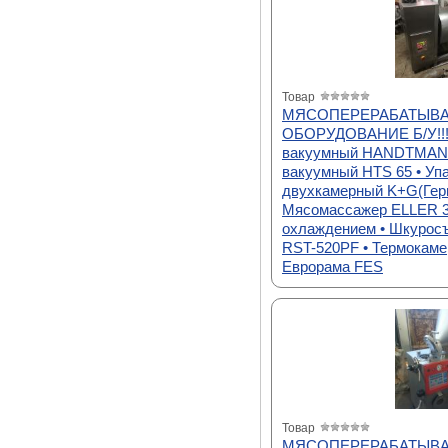
Товар
МЯСОПЕРЕРАБАТЫВ
ОБОРУДОВАНИЕ Б/У!!!
вакуумный HANDTMANN
вакуумный HTS 65 • Уп
двухкамерный K+G(Герм
Мясомассажер ELLER 3
охлаждением • Шкурос
RST-520PF • Термокаме
Еврорама FES
Товар
МЯСОПЕРЕРАБАТЫВ