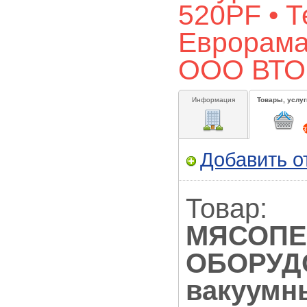
520PF • 
Еврорама 
ООО ВТ
Информация
Товары, услуг
3
Добавить о
Товар:
МЯСОП
ОБОРУДО
вакуумн