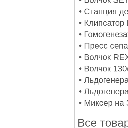
• Станция д
• Клипсатор 
• Гомогенез
• Пресс сеп
• Волчок RE
• Волчок 130
• Льдогенера
• Льдогенер
• Миксер на
Все това