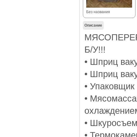
Без названия
Описание
МЯСОПЕРЕ
Б/У!!!
• Шприц ва
• Шприц вак
• Упаковщик
• Мясомасса
охлаждение
• Шкуросъе
• Термокам