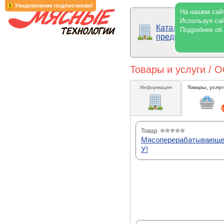
Уведомление подписчикам!
На нашем сайт
Используя сай
Каталог
Подробнее об
предприятий
Товары и услуги 
Информация
Товары, услуг
3
Товар
Мясоперерабатывающее
У!