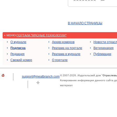
В НАЧАЛО СТРАНИЦЫ
МЕНЮ
ПОРТАЛА "МЯСНЫЕ ТЕХНОЛОГИИ"
О журнале
Архив номеров
Новости отрас
Подписка
Реклама на портале
Ветеринария
Редакция
Реклама в журнале
Публикации
Свежий номер
О портале
© 2007-2026. Издательский дом "
Отраслевы
support@meatbranch.com
Копирование информации данного сайта доп
материал