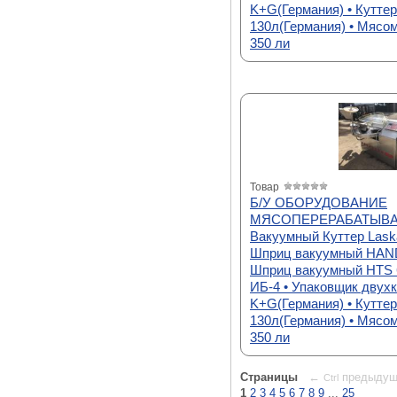
K+G(Германия) • Кутте
130л(Германия) • Мяс
350 ли
Товар
Б/У ОБОРУДОВАНИЕ
МЯСОПЕРЕРАБАТЫВАЮ
Вакуумный Куттер Lask
Шприц вакуумный HAN
Шприц вакуумный HTS 6
ИБ-4 • Упаковщик двух
K+G(Германия) • Кутте
130л(Германия) • Мяс
350 ли
Страницы
←
предыдущ
Ctrl
1
2
3
4
5
6
7
8
9
...
25