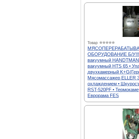
Товар
МЯСОПЕРЕРАБАТЫВ
ОБОРУДОВАНИЕ Б/У!!!
вакуумный HANDTMANN
вакуумный HTS 65 • Уп
двухкамерный K+G(Герм
Мясомассажер ELLER 3
охлаждением • Шкурос
RST-520PF • Термокаме
Еврорама FES