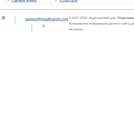
Свежий номер
О портале
© 2007-2026. Издательский дом "
Отраслевы
support@meatbranch.com
Копирование информации данного сайта доп
материал