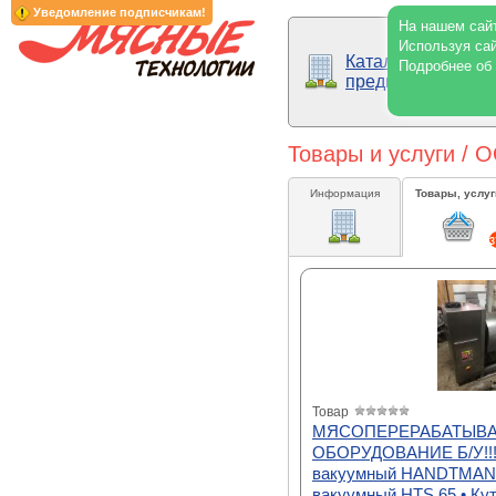
Уведомление подписчикам!
На нашем сайт
Используя сай
Каталог
Подробнее об
предприятий
Товары и услуги 
Информация
Товары, услуг
3
Товар
МЯСОПЕРЕРАБАТЫВ
ОБОРУДОВАНИЕ Б/У!!!
вакуумный HANDTMANN
вакуумный HTS 65 • Ку