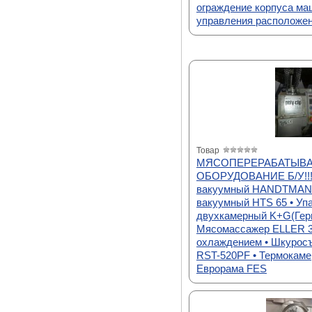
ограждение корпуса ма
управления расположе
Товар
МЯСОПЕРЕРАБАТЫВ
ОБОРУДОВАНИЕ Б/У!!!
вакуумный HANDTMANN
вакуумный HTS 65 • Уп
двухкамерный K+G(Герм
Мясомассажер ELLER 3
охлаждением • Шкурос
RST-520PF • Термокаме
Еврорама FES