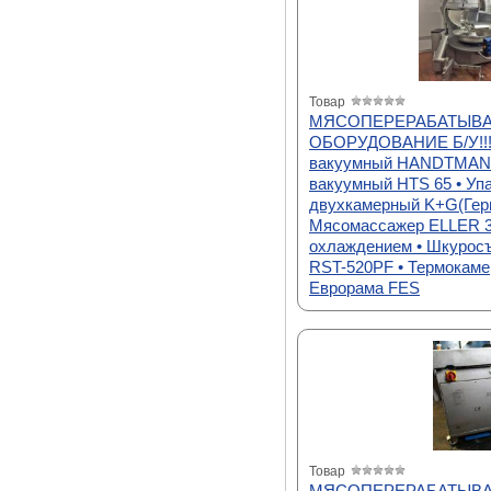
Товар
МЯСОПЕРЕРАБАТЫВ
ОБОРУДОВАНИЕ Б/У!!!
вакуумный HANDTMANN
вакуумный HTS 65 • Уп
двухкамерный K+G(Герм
Мясомассажер ELLER 3
охлаждением • Шкурос
RST-520PF • Термокаме
Еврорама FES
Товар
МЯСОПЕРЕРАБАТЫВ