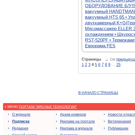
ОБОРУДОВАНИЕ Б/У!!!
вакуумный HANDTMANN
вакуумный HTS 65 • Уп
двухкамерный K+G(Герм
Мясомассажер ELLER 3
охлаждением • Шкурос
RST-520PF • Термокаме
Еврорама FES
Страницы
←
предыду
Ctrl
1
2
3
4
5
6
7
8
9
...
25
В НАЧАЛО СТРАНИЦЫ
МЕНЮ
ПОРТАЛА "МЯСНЫЕ ТЕХНОЛОГИИ"
О журнале
Архив номеров
Новости отрас
Подписка
Реклама на портале
Ветеринария
Редакция
Реклама в журнале
Публикации