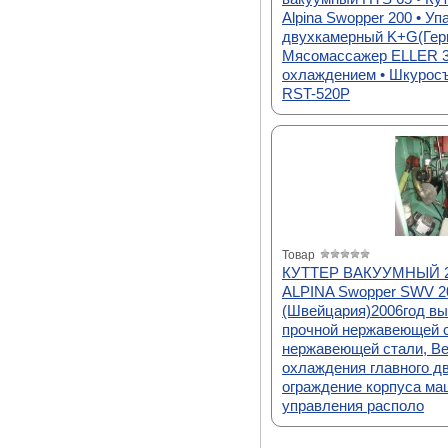
Alpina Swopper 200 • У
двухкамерный K+G(Герм
Мясомассажер ELLER 3
охлаждением • Шкурос
RST-520P
Товар
КУТТЕР ВАКУУМНЫЙ 20
ALPINA Swopper SWV 2
(Швейцария)2006год вып
прочной нержавеющей с
нержавеющей стали, В
охлаждения главного д
ограждение корпуса ма
управления располо