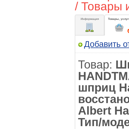
/ Товары
Информация
Товары, услуг
3
Добавить о
Товар:
Ш
HANDTMA
шприц Ha
восстан
Albert H
Тип/моде