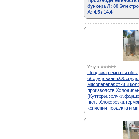
Производительность к
бункера Л: 80 Электр
А: 4,5 / 14,4
Услуга
Продажа,ремонт и обсл
оборудования.Оборудо
мясопереработки и кол
производств.Холодильн
(Куттеры,волчки,фарш
пилы,блокорезки,термо
копчения продукта и мн.