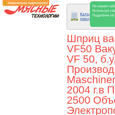
Уведомление подписчикам!
На нашем сайт
Используя сай
Каталог
Подробнее об
предприятий
Шприц в
VF50 Вак
VF 50, б.
Производи
Maschinen
2004 г.в 
2500 Объ
Электропо