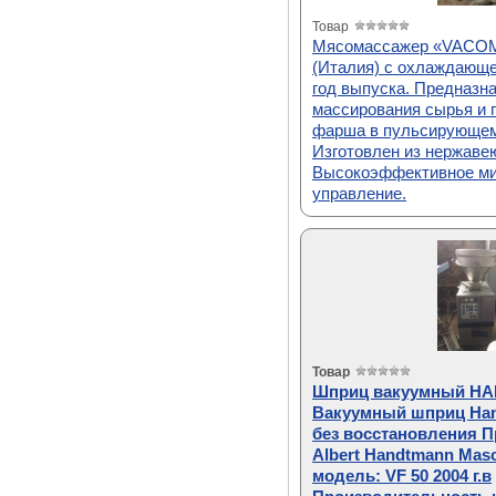
Товар
Мясомассажер «VACOM
(Италия) с охлаждающе
год выпуска. Предназн
массирования сырья и
фарша в пульсирующем
Изготовлен из нержаве
Высокоэффективное ми
управление.
Товар
Шприц вакуумный H
Вакуумный шприц Hand
без восстановления 
Albert Handtmann Masc
модель: VF 50 2004 г.в