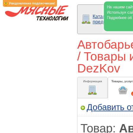
Уведомление подписчикам!
На нашем сайт
Используя сай
Каталог
Подробнее об
предприятий
Автобарь
/ Товары 
DezKov
Информация
Товары, услуг
Добавить о
Товар:
А