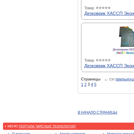
Товар
Дезковрик ХАССП Эконо
Товар
Дезковрик ХАССП Эконо
Страницы
←
предыду
Ctrl
1
2
3
4
5
В НАЧАЛО СТРАНИЦЫ
МЕНЮ
ПОРТАЛА "МЯСНЫЕ ТЕХНОЛОГИИ"