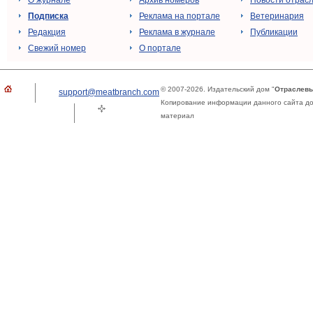
О журнале
Архив номеров
Новости отрас
Подписка
Реклама на портале
Ветеринария
Редакция
Реклама в журнале
Публикации
Свежий номер
О портале
© 2007-2026. Издательский дом "
Отраслевы
support@meatbranch.com
Копирование информации данного сайта доп
материал