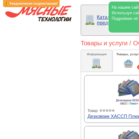
Уведомление подписчикам!
На нашем сайт
Используя сай
Каталог
Подробнее об
предприятий
Товары и услуги / 
Информация
Товары, услуг
Товар
Дезковрик ХАССП Плюс